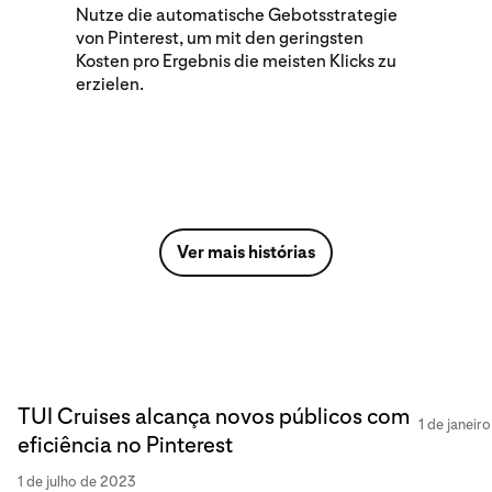
Nutze die automatische Gebotsstrategie
von Pinterest, um mit den geringsten
Kosten pro Ergebnis die meisten Klicks zu
erzielen.
Ver mais histórias
TUI Cruises alcança novos públicos com
1 de janeir
eficiência no Pinterest
1 de julho de 2023