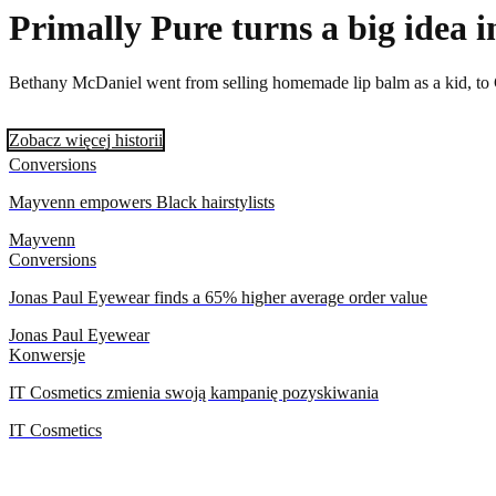
Primally Pure turns a big idea i
Bethany McDaniel went from selling homemade lip balm as a kid, to C
Zobacz więcej historii
Conversions
Mayvenn empowers Black hairstylists
Mayvenn
Conversions
Jonas Paul Eyewear finds a 65% higher average order value
Jonas Paul Eyewear
Konwersje
IT Cosmetics zmienia swoją kampanię pozyskiwania
IT Cosmetics