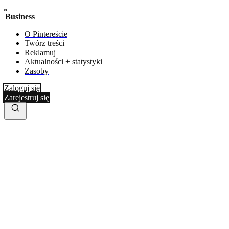
Business
O Pintereście
Twórz treści
Reklamuj
Aktualności + statystyki
Zasoby
Zaloguj się
Zarejestruj się