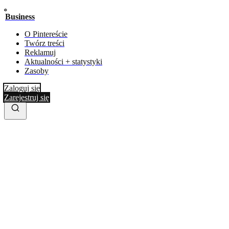
Business
O Pintereście
Twórz treści
Reklamuj
Aktualności + statystyki
Zasoby
Zaloguj się
Zarejestruj się