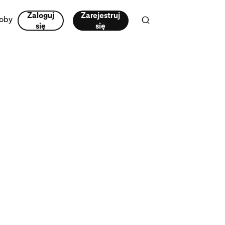
Zaloguj
Zarejestruj
oby
się
się