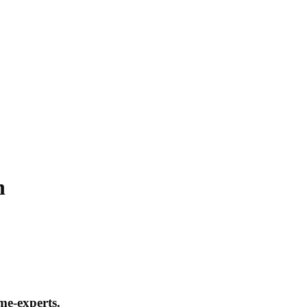
n
me-experts.