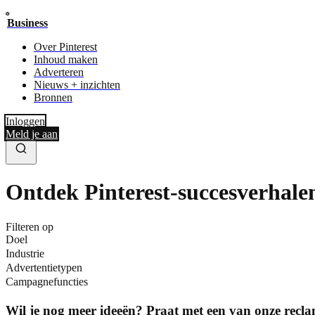
Business
Over Pinterest
Inhoud maken
Adverteren
Nieuws + inzichten
Bronnen
Inloggen
Meld je aan
Ontdek Pinterest-succesverhale
Filteren op
Doel
Industrie
Advertentietypen
Campagnefuncties
Wil je nog meer ideeën? Praat met een van onze recla