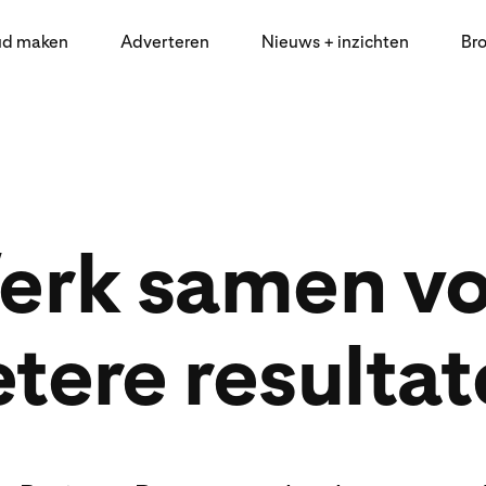
ud maken
Adverteren
Nieuws + inzichten
Br
erk samen vo
tere resulta