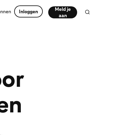
Meld je
onnen
Inloggen
aan
or
ten