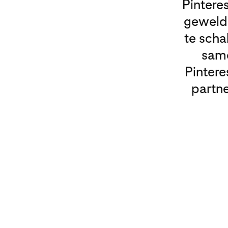
Pintere
geweldi
te scha
same
Pintere
partne