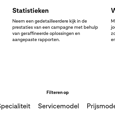
Statistieken
W
Neem een gedetailleerdere kijk in de
M
prestaties van een campagne met behulp
j
van geraffineerde oplossingen en
z
aangepaste rapporten.
e
Filteren op
pecialiteit
Servicemodel
Prijsmod