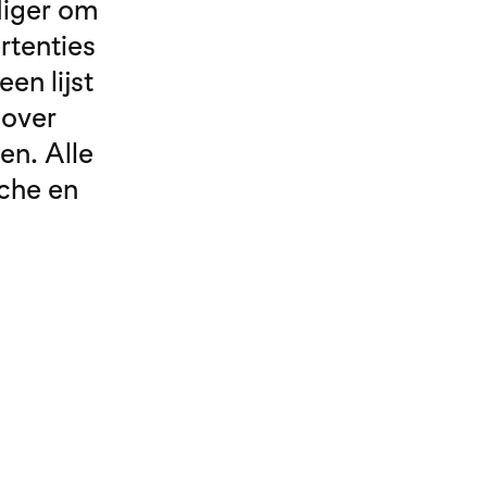
diger om
rtenties
en lijst
 over
en. Alle
sche en