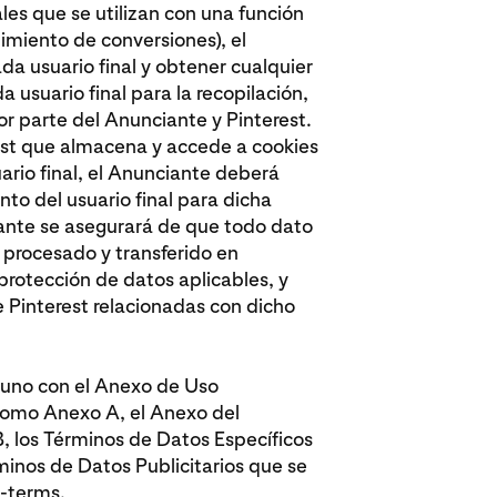
ales que se utilizan con una función
uimiento de conversiones), el
a usuario final y obtener cualquier
usuario final para la recopilación,
or parte del Anunciante y Pinterest.
rest que almacena y accede a cookies
uario final, el Anunciante deberá
to del usuario final para dicha
ciante se asegurará de que todo dato
a procesado y transferido en
protección de datos aplicables, y
e Pinterest relacionadas con dicho
a uno con el Anexo de Uso
como Anexo A, el Anexo del
 los Términos de Datos Específicos
inos de Datos Publicitarios que se
a-terms
.