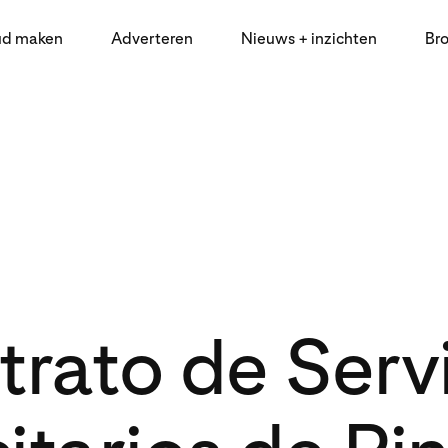
ud maken
Adverteren
Nieuws + inzichten
Br
rato de Serv