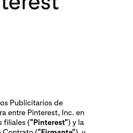
nterest
os Publicitarios de
ra entre Pinterest, Inc. en
filiales (
"Pinterest"
) y la
 Contrato (
"Firmante"
), y