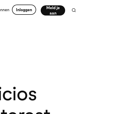
Meld je
onnen
Inloggen
aan
icios