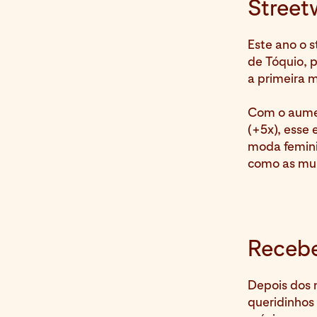
Street
Este ano o 
de Tóquio, p
a primeira 
Com o aumen
(+5x), esse
moda femini
como as mul
Recebe
Depois dos 
queridinhos