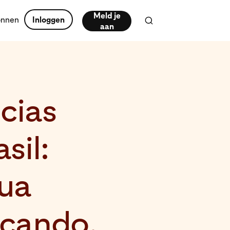
Meld je
onnen
Inloggen
aan
cias
sil:
sua
scando,