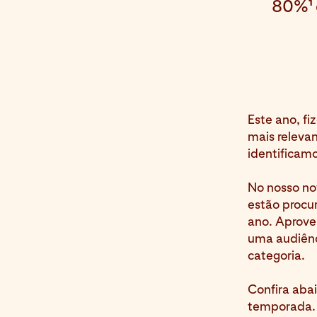
80%
1
Este ano, fi
mais relevan
identificam
No nosso nov
estão procu
ano. Aprovei
uma audiênc
categoria.
Confira aba
temporada.