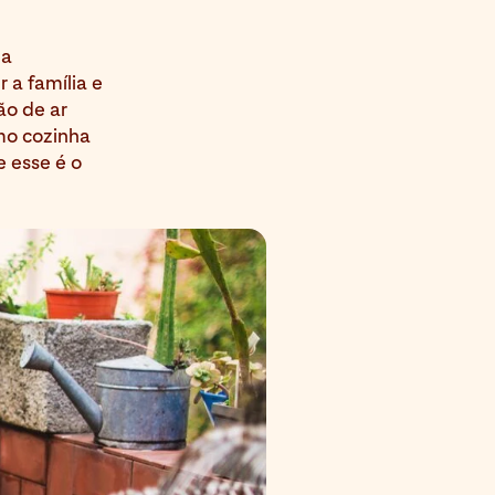
da
 a família e
ão de ar
mo cozinha
e esse é o