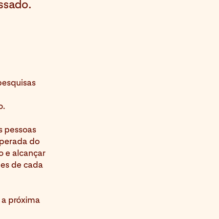
ssado.
 pesquisas
o.
as pessoas
sperada do
o e alcançar
tes de cada
 a próxima