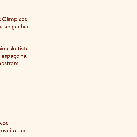
s Olímpicos
ia ao ganhar
na skatista
o espaço na
 mostram
ovos
oveitar ao