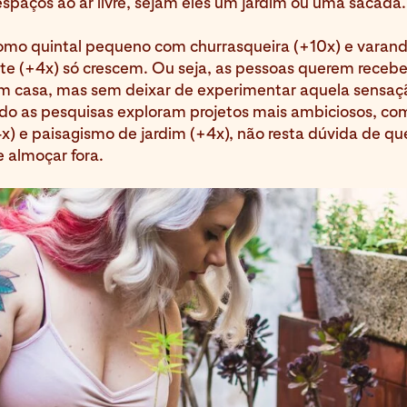
spaços ao ar livre, sejam eles um jardim ou uma sacada.
omo quintal pequeno com churrasqueira (+10x) e varan
e (+4x) só crescem. Ou seja, as pessoas querem receber
m casa, mas sem deixar de experimentar aquela sensaç
ando as pesquisas exploram projetos mais ambiciosos, co
4x) e paisagismo de jardim (+4x), não resta dúvida de qu
e almoçar fora.