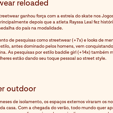
wear reloaded
streetwear ganhou força com a estreia do skate nos Jogo
rincipalmente depois que a atleta Rayssa Leal fez histór
medalha do país na modalidade.
to de pesquisas como streetwear (+7x) e looks de meni
 estilo, antes dominado pelos homens, vem conquistand
na. As pesquisas por estilo baddie girl (+14x) também
heres estão dando seu toque pessoal ao street style.
r outdoor
meses de isolamento, os espaços externos viraram os n
 da casa. Com a chegada do verão, todo mundo quer apr