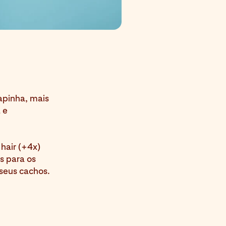
apinha, mais
 e
hair (+4x)
s para os
seus cachos.