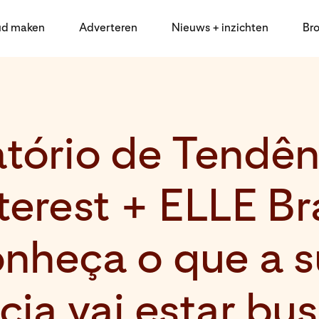
ud maken
Adverteren
Nieuws + inzichten
Br
atório de Tendên
terest + ELLE Bra
nheça o que a 
cia vai estar bu