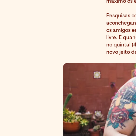
máximo os e
Pesquisas c
aconchegant
os amigos e
livre. E qu
no quintal (
novo jeito d