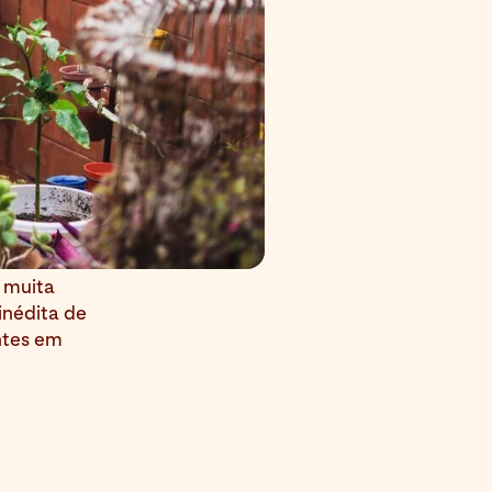
 muita
inédita de
ntes em