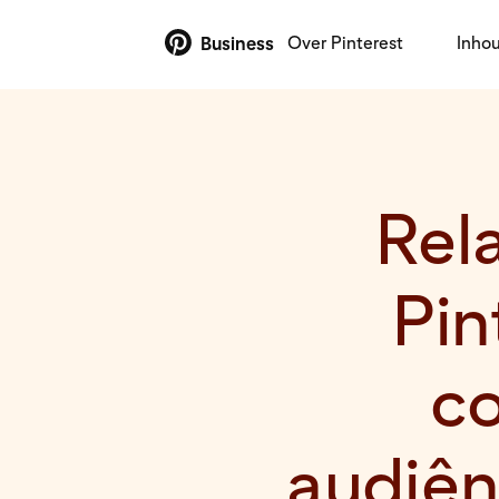
Over Pinterest
Inho
Business
Rel
Pin
co
audiên