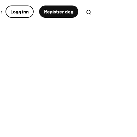
er
Logg inn
Registrer deg