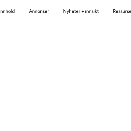
innhold
Annonser
Nyheter + innsikt
Ressurs