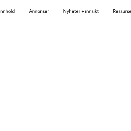
innhold
Annonser
Nyheter + innsikt
Ressurs