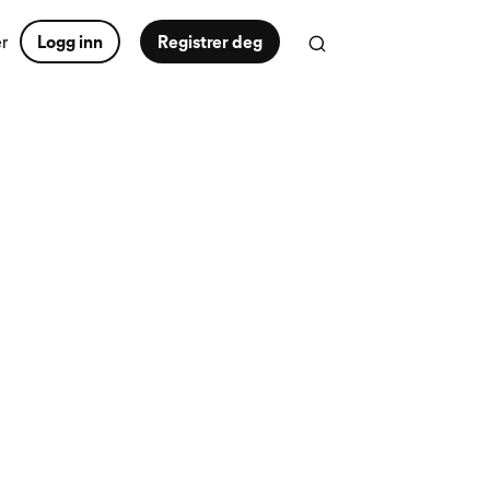
er
Logg inn
Registrer deg