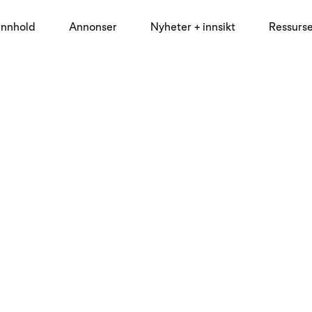
innhold
Annonser
Nyheter + innsikt
Ressurs