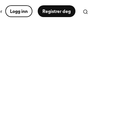
er
Logg inn
Registrer deg