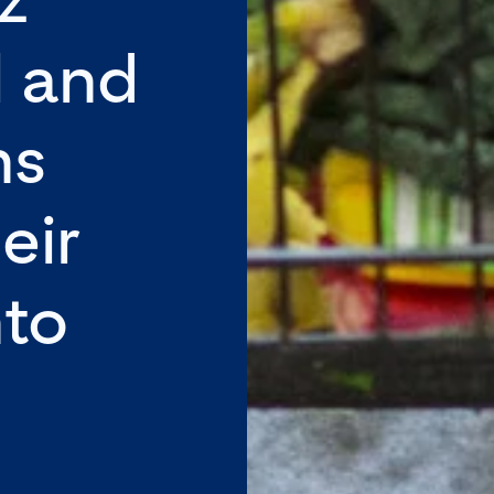
l and
ns
eir
nto