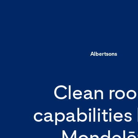
Albertsons
Clean ro
capabilities
Mondelē