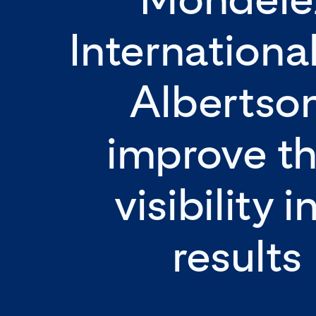
Internationa
Albertso
improve th
visibility i
results