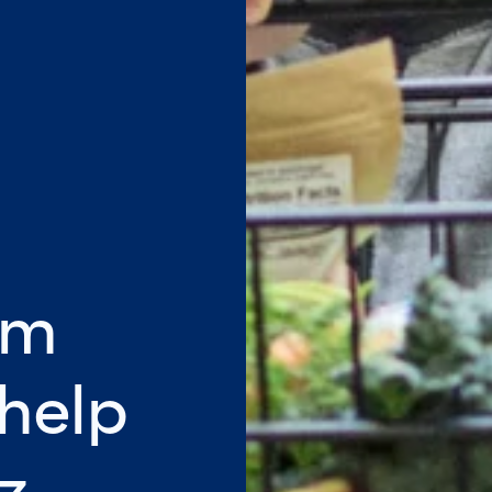
om
 help
z