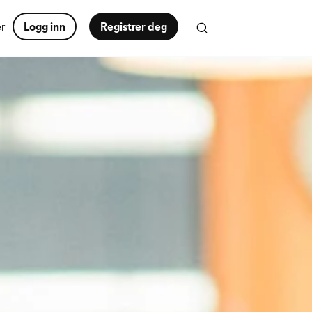
er
Logg inn
Registrer deg