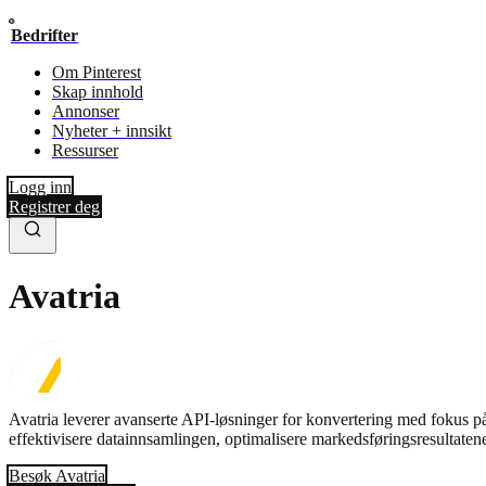
Bedrifter
Om Pinterest
Skap innhold
Annonser
Nyheter + innsikt
Ressurser
Logg inn
Registrer deg
Avatria
Avatria leverer avanserte API-løsninger for konvertering med fokus på
effektivisere datainnsamlingen, optimalisere markedsføringsresultatene
Besøk Avatria