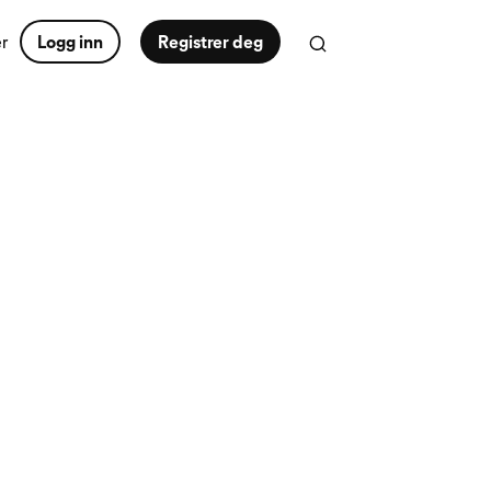
er
Logg inn
Registrer deg