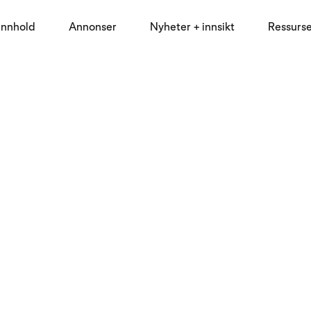
innhold
Annonser
Nyheter + innsikt
Ressurs