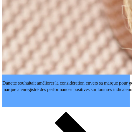
Danette souhaitait améliorer la considération envers sa marque pour g
marque a enregistré des performances positives sur tous ses indicateurs