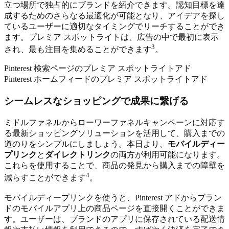
立つ場所で独占的にブランドを紹介できます。認知目標を達
成するためのさらなる最適化が可能となり、アイデアを探し
ているユーザーに適切なタイミングでリーチすることができ
ます。プレミア スポットライトは、広告の中で最初に表示
3
され、最も注目を集めることができます
。
Pinterest 検索ページのプレミア スポットライトアド
Pinterest ホームフィードのプレミア スポットライトアド
シームレスなショッピングで成果に繋げる
ミドルファネルからローワーファネルキャンペーンに対応す
る最新ショッピングソリューションを活用して、購入までの
道のりをシンプルにしましょう。本日より、
モバイルディー
プリンク
と
ダイレクトリンク
の両方が利用可能になります。
これらを使用することで、商品の発見から購入までの障壁を
4
減らすことができます
。
モバイルディープリンクを使うと、Pinterest アドからブラン
ドのモバイルアプリ上の商品ページを直接開くことができま
す。ユーザーは、ブランドのアプリに保存されている配送情