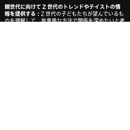
親世代に向けて Z 世代のトレンドやテイストの情
報を提供する：
Z 世代の子どもたちが望んでいるも
のを理解して、有意義な方法で関係を深めたいと考
えている親世代のユーザーをサポートしましょう。
インタレストターゲティング、顧客リスト、アクト
アライクなどのツールを利用すると、親世代のユー
ザーに絞り込んだキャンペーンを実行できます。
最近の記事
すべての投稿を表示