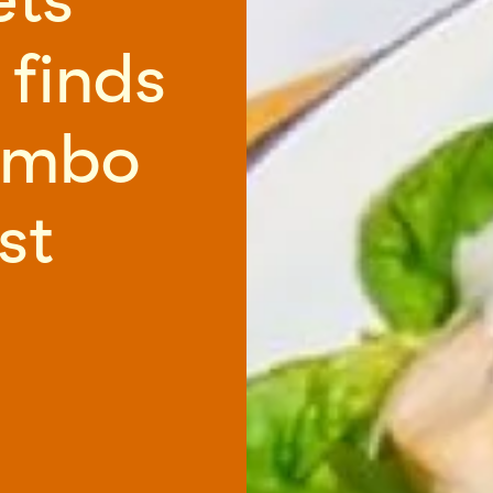
 finds
combo
est