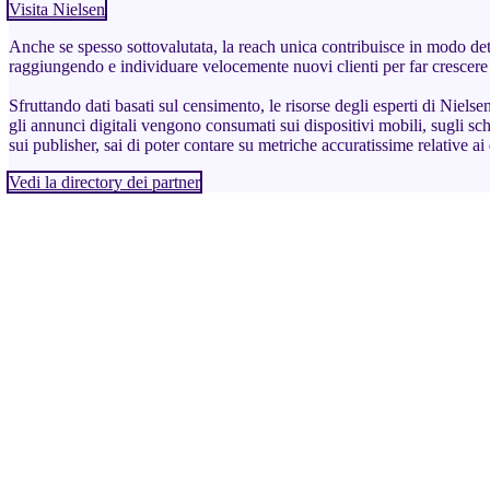
Visita Nielsen
Anche se spesso sottovalutata, la reach unica contribuisce in modo de
raggiungendo e individuare velocemente nuovi clienti per far crescere l'
Sfruttando dati basati sul censimento, le risorse degli esperti di Niel
gli annunci digitali vengono consumati sui dispositivi mobili, sugli sc
sui publisher, sai di poter contare su metriche accuratissime relative ai 
Vedi la directory dei partner