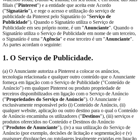
filiais ("
Pinterest
") e a entidade que aceita este Acordo
("
Signatário
"), e rege o acesso e utilização do serviço de
publicidade da Pinterest pelo Signatário (o "
Serviço de
Publicidade
"). Quando o Signatário utiliza o Serviço de
Publicidade em seu próprio nome, é um "
Anunciante
". Quando o
Signatário utiliza o Serviço de Publicidade em nome de um terceiro,
o Signatário é uma "
Agência
" e esse terceiro é um "
Anunciante
".
As partes acordam o seguinte:
1. O Serviço de Publicidade.
(a) O Anunciante autoriza a Pinterest a colocar os anúncios,
tecnologia relacionada e qualquer outro conteúdo que o Anunciante
forneça em ligação com o Serviço de Publicidade ("Conteúdo de
Anúncio") em qualquer Pinterest ou produto propriedade de
terceiros disponibilizados em ligação com o Serviço de Anúncio
("
Propriedades do Serviço de Anúncio
"). O Anunciante é
exclusivamente responsável pelo (i) Conteúdo de Anúncio, (ii)
qualquer website, aplicação ou outro destino para o qual o Conteúdo
de Anúncio encaminha os utilizadores ("
Destinos
"), (iii) serviços e
produtos oferecidos no Conteúdo e Destinos do Anúncio
("
Produtos de Anunciante
"), (iv) a sua utilização do Serviço de
Anúncio (por exemplo, decisões de licitação e segmentação) e (v)
quaisquer divulgações ou rotulagens legalmente exigidas em ligação