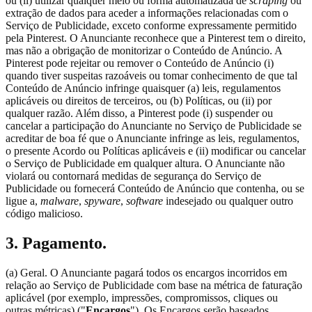
ou (ii) utilizar qualquer meio ou forma automatizada de
scraping
ou
extração de dados para aceder a informações relacionadas com o
Serviço de Publicidade, exceto conforme expressamente permitido
pela Pinterest. O Anunciante reconhece que a Pinterest tem o direito,
mas não a obrigação de monitorizar o Conteúdo de Anúncio. A
Pinterest pode rejeitar ou remover o Conteúdo de Anúncio (i)
quando tiver suspeitas razoáveis ou tomar conhecimento de que tal
Conteúdo de Anúncio infringe quaisquer (a) leis, regulamentos
aplicáveis ou direitos de terceiros, ou (b) Políticas, ou (ii) por
qualquer razão. Além disso, a Pinterest pode (i) suspender ou
cancelar a participação do Anunciante no Serviço de Publicidade se
acreditar de boa fé que o Anunciante infringe as leis, regulamentos,
o presente Acordo ou Políticas aplicáveis e (ii) modificar ou cancelar
o Serviço de Publicidade em qualquer altura. O Anunciante não
violará ou contornará medidas de segurança do Serviço de
Publicidade ou fornecerá Conteúdo de Anúncio que contenha, ou se
ligue a,
malware
,
spyware
,
software
indesejado ou qualquer outro
código malicioso.
3. Pagamento.
(a) Geral. O Anunciante pagará todos os encargos incorridos em
relação ao Serviço de Publicidade com base na métrica de faturação
aplicável (por exemplo, impressões, compromissos, cliques ou
outras métricas) ("
Encargos
"). Os Encargos serão baseados