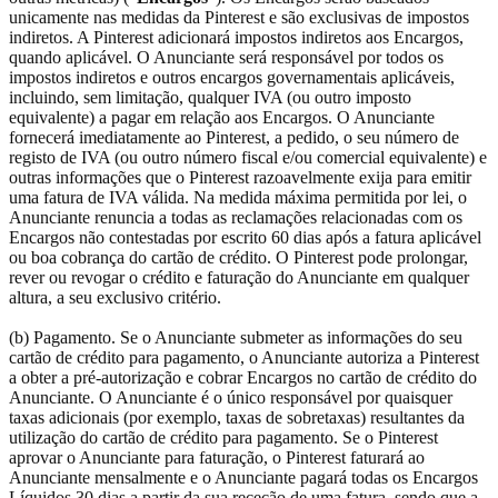
unicamente nas medidas da Pinterest e são exclusivas de impostos
indiretos. A Pinterest adicionará impostos indiretos aos Encargos,
quando aplicável. O Anunciante será responsável por todos os
impostos indiretos e outros encargos governamentais aplicáveis,
incluindo, sem limitação, qualquer IVA (ou outro imposto
equivalente) a pagar em relação aos Encargos. O Anunciante
fornecerá imediatamente ao Pinterest, a pedido, o seu número de
registo de IVA (ou outro número fiscal e/ou comercial equivalente) e
outras informações que o Pinterest razoavelmente exija para emitir
uma fatura de IVA válida. Na medida máxima permitida por lei, o
Anunciante renuncia a todas as reclamações relacionadas com os
Encargos não contestadas por escrito 60 dias após a fatura aplicável
ou boa cobrança do cartão de crédito. O Pinterest pode prolongar,
rever ou revogar o crédito e faturação do Anunciante em qualquer
altura, a seu exclusivo critério.
(b) Pagamento. Se o Anunciante submeter as informações do seu
cartão de crédito para pagamento, o Anunciante autoriza a Pinterest
a obter a pré-autorização e cobrar Encargos no cartão de crédito do
Anunciante. O Anunciante é o único responsável por quaisquer
taxas adicionais (por exemplo, taxas de sobretaxas) resultantes da
utilização do cartão de crédito para pagamento. Se o Pinterest
aprovar o Anunciante para faturação, o Pinterest faturará ao
Anunciante mensalmente e o Anunciante pagará todas os Encargos
Líquidos 30 dias a partir da sua receção de uma fatura, sendo que a