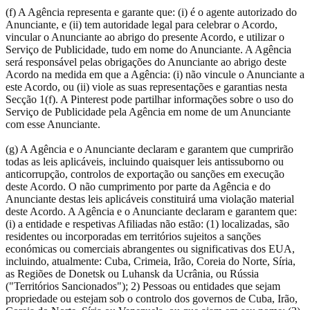
(f) A Agência representa e garante que: (i) é o agente autorizado do
Anunciante, e (ii) tem autoridade legal para celebrar o Acordo,
vincular o Anunciante ao abrigo do presente Acordo, e utilizar o
Serviço de Publicidade, tudo em nome do Anunciante. A Agência
será responsável pelas obrigações do Anunciante ao abrigo deste
Acordo na medida em que a Agência: (i) não vincule o Anunciante a
este Acordo, ou (ii) viole as suas representações e garantias nesta
Secção 1(f). A Pinterest pode partilhar informações sobre o uso do
Serviço de Publicidade pela Agência em nome de um Anunciante
com esse Anunciante.
(g) A Agência e o Anunciante declaram e garantem que cumprirão
todas as leis aplicáveis, incluindo quaisquer leis antissuborno ou
anticorrupção, controlos de exportação ou sanções em execução
deste Acordo. O não cumprimento por parte da Agência e do
Anunciante destas leis aplicáveis constituirá uma violação material
deste Acordo. A Agência e o Anunciante declaram e garantem que:
(i) a entidade e respetivas Afiliadas não estão: (1) localizadas, são
residentes ou incorporadas em territórios sujeitos a sanções
económicas ou comerciais abrangentes ou significativas dos EUA,
incluindo, atualmente: Cuba, Crimeia, Irão, Coreia do Norte, Síria,
as Regiões de Donetsk ou Luhansk da Ucrânia, ou Rússia
("Territórios Sancionados"); 2) Pessoas ou entidades que sejam
propriedade ou estejam sob o controlo dos governos de Cuba, Irão,