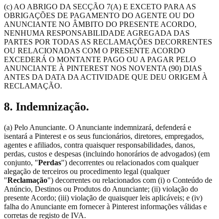
(c) AO ABRIGO DA SECÇÃO 7(A) E EXCETO PARA AS
OBRIGAÇÕES DE PAGAMENTO DO AGENTE OU DO
ANUNCIANTE NO ÂMBITO DO PRESENTE ACORDO,
NENHUMA RESPONSABILIDADE AGREGADA DAS
PARTES POR TODAS AS RECLAMAÇÕES DECORRENTES
OU RELACIONADAS COM O PRESENTE ACORDO
EXCEDERÁ O MONTANTE PAGO OU A PAGAR PELO
ANUNCIANTE À PINTEREST NOS NOVENTA (90) DIAS
ANTES DA DATA DA ACTIVIDADE QUE DEU ORIGEM À
RECLAMAÇÃO.
8. Indemnização.
(a) Pelo Anunciante. O Anunciante indemnizará, defenderá e
isentará a Pinterest e os seus funcionários, diretores, empregados,
agentes e afiliados, contra quaisquer responsabilidades, danos,
perdas, custos e despesas (incluindo honorários de advogados) (em
conjunto, "
Perdas
") decorrentes ou relacionados com qualquer
alegação de terceiros ou procedimento legal (qualquer
"
Reclamação
") decorrentes ou relacionados com (i) o Conteúdo de
Anúncio, Destinos ou Produtos do Anunciante; (ii) violação do
presente Acordo; (iii) violação de quaisquer leis aplicáveis; e (iv)
falha do Anunciante em fornecer à Pinterest informações válidas e
corretas de registo de IVA.