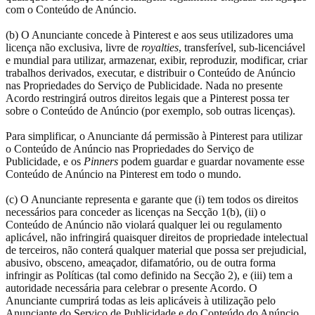
com o Conteúdo de Anúncio.
(b) O Anunciante concede à Pinterest e aos seus utilizadores uma
licença não exclusiva, livre de
royalties
, transferível, sub-licenciável
e mundial para utilizar, armazenar, exibir, reproduzir, modificar, criar
trabalhos derivados, executar, e distribuir o Conteúdo de Anúncio
nas Propriedades do Serviço de Publicidade. Nada no presente
Acordo restringirá outros direitos legais que a Pinterest possa ter
sobre o Conteúdo de Anúncio (por exemplo, sob outras licenças).
Para simplificar, o Anunciante dá permissão à Pinterest para utilizar
o Conteúdo de Anúncio nas Propriedades do Serviço de
Publicidade, e os
Pinners
podem guardar e guardar novamente esse
Conteúdo de Anúncio na Pinterest em todo o mundo.
(c) O Anunciante representa e garante que (i) tem todos os direitos
necessários para conceder as licenças na Secção 1(b), (ii) o
Conteúdo de Anúncio não violará qualquer lei ou regulamento
aplicável, não infringirá quaisquer direitos de propriedade intelectual
de terceiros, não conterá qualquer material que possa ser prejudicial,
abusivo, obsceno, ameaçador, difamatório, ou de outra forma
infringir as Políticas (tal como definido na Secção 2), e (iii) tem a
autoridade necessária para celebrar o presente Acordo. O
Anunciante cumprirá todas as leis aplicáveis à utilização pelo
Anunciante do Serviço de Publicidade e do Conteúdo do Anúncio,