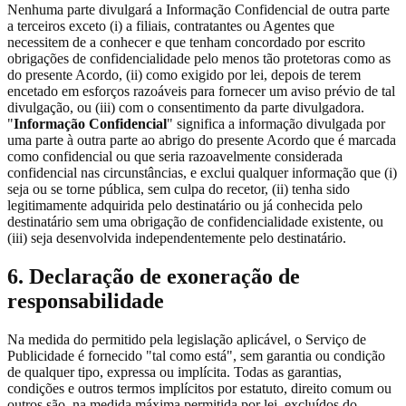
Nenhuma parte divulgará a Informação Confidencial de outra parte
a terceiros exceto (i) a filiais, contratantes ou Agentes que
necessitem de a conhecer e que tenham concordado por escrito
obrigações de confidencialidade pelo menos tão protetoras como as
do presente Acordo, (ii) como exigido por lei, depois de terem
encetado em esforços razoáveis para fornecer um aviso prévio de tal
divulgação, ou (iii) com o consentimento da parte divulgadora.
"
Informação Confidencial
" significa a informação divulgada por
uma parte à outra parte ao abrigo do presente Acordo que é marcada
como confidencial ou que seria razoavelmente considerada
confidencial nas circunstâncias, e exclui qualquer informação que (i)
seja ou se torne pública, sem culpa do recetor, (ii) tenha sido
legitimamente adquirida pelo destinatário ou já conhecida pelo
destinatário sem uma obrigação de confidencialidade existente, ou
(iii) seja desenvolvida independentemente pelo destinatário.
6. Declaração de exoneração de
responsabilidade
Na medida do permitido pela legislação aplicável, o Serviço de
Publicidade é fornecido "tal como está", sem garantia ou condição
de qualquer tipo, expressa ou implícita. Todas as garantias,
condições e outros termos implícitos por estatuto, direito comum ou
outros são, na medida máxima permitida por lei, excluídos do