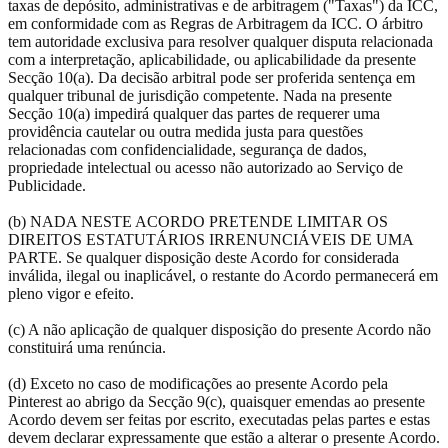
taxas de depósito, administrativas e de arbitragem ("Taxas") da ICC,
em conformidade com as Regras de Arbitragem da ICC. O árbitro
tem autoridade exclusiva para resolver qualquer disputa relacionada
com a interpretação, aplicabilidade, ou aplicabilidade da presente
Secção 10(a). Da decisão arbitral pode ser proferida sentença em
qualquer tribunal de jurisdição competente. Nada na presente
Secção 10(a) impedirá qualquer das partes de requerer uma
providência cautelar ou outra medida justa para questões
relacionadas com confidencialidade, segurança de dados,
propriedade intelectual ou acesso não autorizado ao Serviço de
Publicidade.
(b) NADA NESTE ACORDO PRETENDE LIMITAR OS
DIREITOS ESTATUTÁRIOS IRRENUNCIÁVEIS DE UMA
PARTE. Se qualquer disposição deste Acordo for considerada
inválida, ilegal ou inaplicável, o restante do Acordo permanecerá em
pleno vigor e efeito.
(c) A não aplicação de qualquer disposição do presente Acordo não
constituirá uma renúncia.
(d) Exceto no caso de modificações ao presente Acordo pela
Pinterest ao abrigo da Secção 9(c), quaisquer emendas ao presente
Acordo devem ser feitas por escrito, executadas pelas partes e estas
devem declarar expressamente que estão a alterar o presente Acordo.