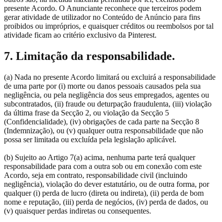
presente Acordo. O Anunciante reconhece que terceiros podem
gerar atividade de utilizador no Conteúdo de Anúncio para fins
proibidos ou impróprios, e quaisquer créditos ou reembolsos por tal
atividade ficam ao critério exclusivo da Pinterest.
7. Limitação da responsabilidade.
(a) Nada no presente Acordo limitará ou excluirá a responsabilidade
de uma parte por (i) morte ou danos pessoais causados pela sua
negligência, ou pela negligência dos seus empregados, agentes ou
subcontratados, (ii) fraude ou deturpação fraudulenta, (iii) violação
da última frase da Secção 2, ou violação da Secção 5
(Confidencialidade), (iv) obrigações de cada parte na Secção 8
(Indemnização), ou (v) qualquer outra responsabilidade que não
possa ser limitada ou excluída pela legislação aplicável.
(b) Sujeito ao Artigo 7(a) acima, nenhuma parte terá qualquer
responsabilidade para com a outra sob ou em conexão com este
Acordo, seja em contrato, responsabilidade civil (incluindo
negligência), violação do dever estatutário, ou de outra forma, por
qualquer (i) perda de lucro (direta ou indireta), (ii) perda de bom
nome e reputação, (iii) perda de negócios, (iv) perda de dados, ou
(v) quaisquer perdas indiretas ou consequentes.