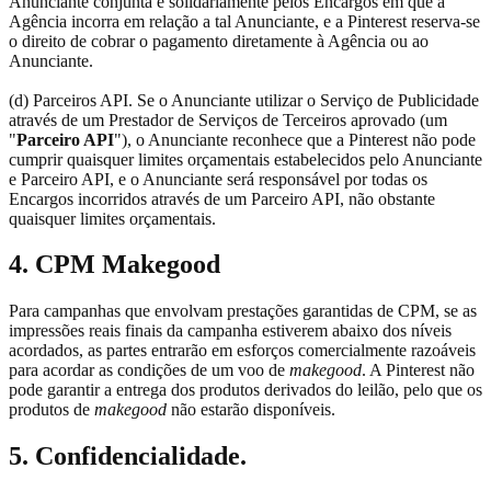
Anunciante conjunta e solidariamente pelos Encargos em que a
Agência incorra em relação a tal Anunciante, e a Pinterest reserva-se
o direito de cobrar o pagamento diretamente à Agência ou ao
Anunciante.
(d) Parceiros API. Se o Anunciante utilizar o Serviço de Publicidade
através de um Prestador de Serviços de Terceiros aprovado (um
"
Parceiro API
"), o Anunciante reconhece que a Pinterest não pode
cumprir quaisquer limites orçamentais estabelecidos pelo Anunciante
e Parceiro API, e o Anunciante será responsável por todas os
Encargos incorridos através de um Parceiro API, não obstante
quaisquer limites orçamentais.
4. CPM Makegood
Para campanhas que envolvam prestações garantidas de CPM, se as
impressões reais finais da campanha estiverem abaixo dos níveis
acordados, as partes entrarão em esforços comercialmente razoáveis
para acordar as condições de um voo de
makegood
. A Pinterest não
pode garantir a entrega dos produtos derivados do leilão, pelo que os
produtos de
makegood
não estarão disponíveis.
5. Confidencialidade.