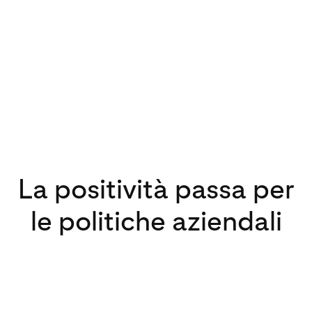
La positività passa per
le politiche aziendali
Se una piattaforma viene vista come
un'isola felice del web, non è merito della
fortuna, ma il risultato di opportune
politiche fortemente volute a livello