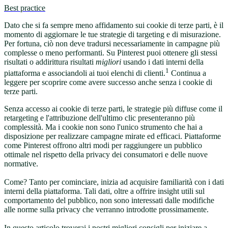
Best practice
Dato che si fa sempre meno affidamento sui cookie di terze parti, è il
momento di aggiornare le tue strategie di targeting e di misurazione.
Per fortuna, ciò non deve tradursi necessariamente in campagne più
complesse o meno performanti. Su Pinterest puoi ottenere gli stessi
risultati o addirittura risultati
migliori
usando i dati interni della
1
piattaforma e associandoli ai tuoi elenchi di clienti.
Continua a
leggere per scoprire come avere successo anche senza i cookie di
terze parti.
Senza accesso ai cookie di terze parti, le strategie più diffuse come il
retargeting e l'attribuzione dell'ultimo clic presenteranno più
complessità. Ma i cookie non sono l'unico strumento che hai a
disposizione per realizzare campagne mirate ed efficaci. Piattaforme
come Pinterest offrono altri modi per raggiungere un pubblico
ottimale nel rispetto della privacy dei consumatori e delle nuove
normative.
Come? Tanto per cominciare, inizia ad acquisire familiarità con i dati
interni della piattaforma. Tali dati, oltre a offrire insight utili sul
comportamento del pubblico, non sono interessati dalle modifiche
alle norme sulla privacy che verranno introdotte prossimamente.
In questo articolo troverai i nostri migliori consigli per iniziare a