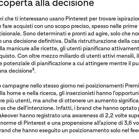
coperta alla decisione
i che ti interessano usano Pinterest per trovare ispirazio
 fare acquisti con uno scopo preciso, spesso nelle prime 
isionale. Sono determinati e pronti ad agire, solo che n
 una decisione definitiva. Dalla ristrutturazione della cas
a manicure alle ricette, gli utenti pianificano attivamente
uisto. Con oltre mezzo miliardo di utenti attivi mensili, i
 potenziale di pianificazione a cui attingere mentre il pu
3
na decisione
.
 campagne nello stesso giorno nei posizionamenti Prem
la home e nella ricerca, gli inserzionisti hanno l'opportun
re più utenti, ma anche di ottenere un aumento significat
ss che dell'intenzione. Infatti, i brand che hanno optato
keover hanno registrato una awareness di 2,2 volte supe
e norme di Pinterest e una propensione all'azione di 3,6 vo
brand che hanno eseguito un posizionamento solo nel feed