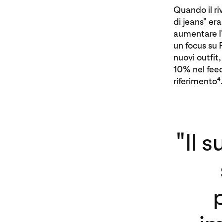
Quando il r
di jeans" er
aumentare l'
un focus su P
nuovi outfit
10% nel feed 
4
riferimento
"Il 