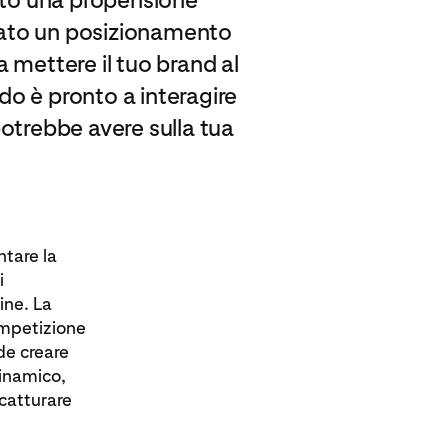
tuato un posizionamento
a mettere il tuo brand al
do è pronto a interagire
otrebbe avere sulla tua
ntare la
i
ine. La
ompetizione
de creare
dinamico,
 catturare