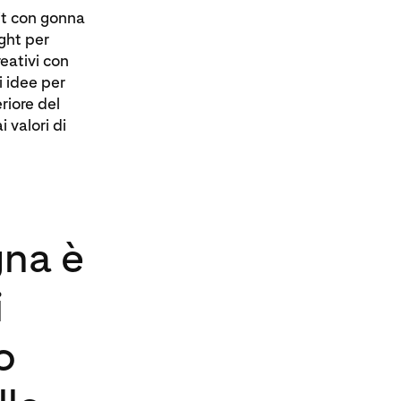
fit con gonna
ght per
eativi con
i idee per
riore del
 valori di
gna è
i
o