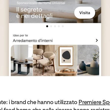
te: i brand che hanno utilizzato
Premiere Sp
el feed home che nella ricerca hanno regist