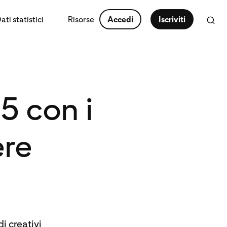
ti statistici
Risorse
Accedi
Iscriviti
5 con i
ere
i creativi