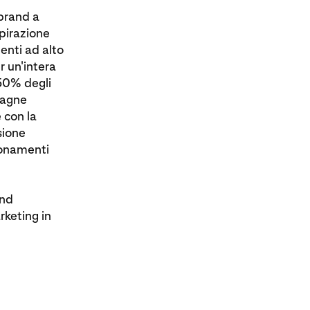
 brand a
pirazione
enti ad alto
r un'intera
 50% degli
mpagne
e con la
sione
ionamenti
and
rketing in