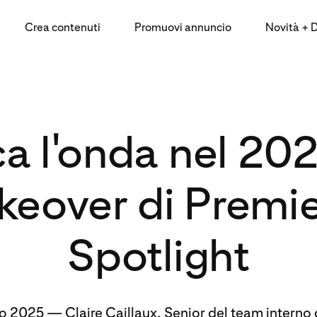
Crea contenuti
Promuovi annuncio
Novità + Da
a l'onda nel 202
keover di Premi
Spotlight
io 2025
—
Claire Caillaux, Senior del team interno d