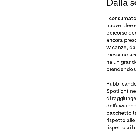
Dalla s
I consumator
nuove idee e
percorso dec
ancora preso
vacanze, dall
prossimo acq
ha un grande
prendendo u
Pubblicando
Spotlight nel
di raggiunge
dell'awarene
pacchetto ta
rispetto all
rispetto ai 