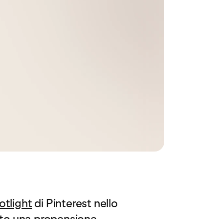
otlight
di Pinterest nello
rato una propensione