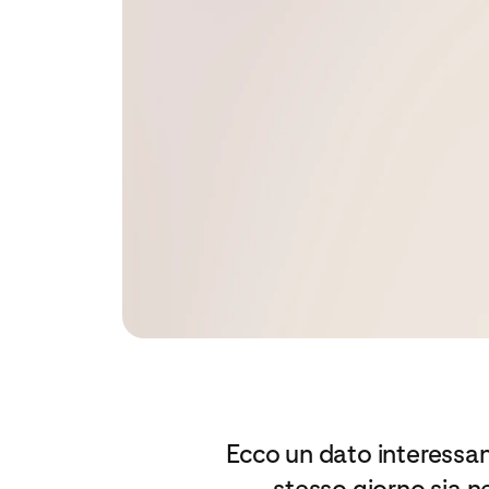
Ecco un dato interessan
stesso giorno sia n