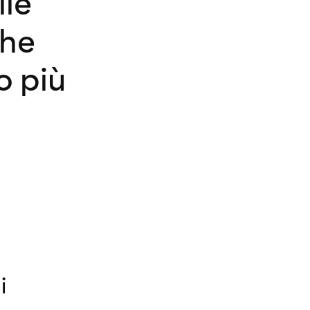
lle
che
o più
i