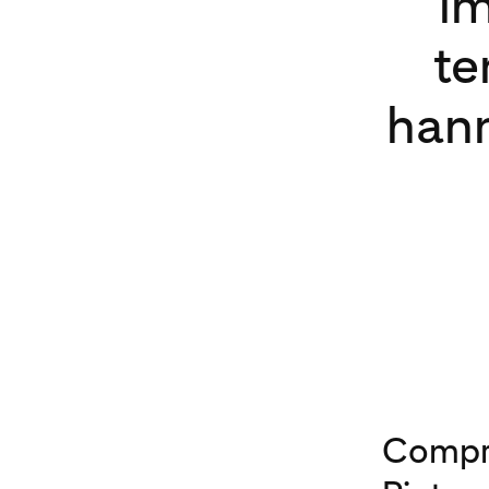
im
te
hann
Compren