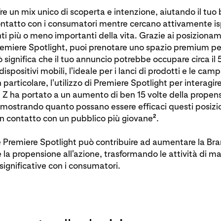
fre un mix unico di scoperta e intenzione, aiutando il tuo
ontatto con i consumatori mentre cercano attivamente is
i più o meno importanti della vita. Grazie ai posizionam
Premiere Spotlight, puoi prenotare uno spazio premium pe
ò significa che il tuo annuncio potrebbe occupare circa il
ispositivi mobili, l'ideale per i lanci di prodotti e le ca
n particolare, l'utilizzo di Premiere Spotlight per interagir
 Z ha portato a un aumento di ben 15 volte della propen
dimostrando quanto possano essere efficaci questi posiz
2
in contatto con un pubblico più giovane
.
 Premiere Spotlight può contribuire ad aumentare la Br
la propensione all'azione, trasformando le attività di ma
significative con i consumatori.