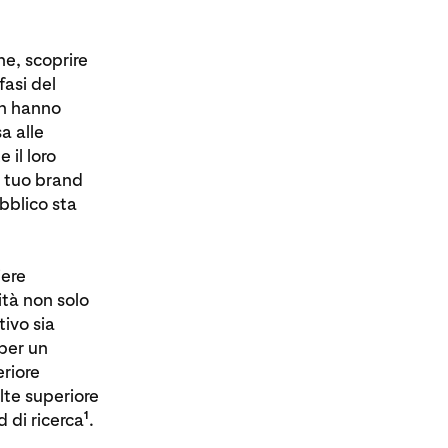
ne, scoprire
fasi del
on hanno
a alle
 il loro
l tuo brand
bblico sta
iere
ità non solo
ivo sia
 per un
riore
lte superiore
1
 di ricerca
.