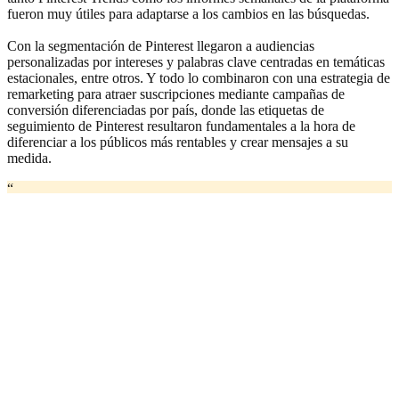
fueron muy útiles para adaptarse a los cambios en las búsquedas.
Con la segmentación de Pinterest llegaron a audiencias
personalizadas por intereses y palabras clave centradas en temáticas
estacionales, entre otros. Y todo lo combinaron con una estrategia de
remarketing para atraer suscripciones mediante campañas de
conversión diferenciadas por país, donde las etiquetas de
seguimiento de Pinterest resultaron fundamentales a la hora de
diferenciar a los públicos más rentables y crear mensajes a su
medida.
“
Pinterest se ha convertido en un socio estratégico para Freepik, ya
que obtenemos el 78,91 % de nuestro tráfico social desde esta
plataforma y el 7,16 % de nuestro tráfico global actual. Nos permite
alcanzar nuevas audiencias cada día y nos brinda apoyo de una
2
manera creativa para fidelizar a nuestros usuarios.”
Rosario Jiménez, Pinterest Specialist at Freepik