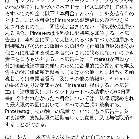
ば、インプレッション、エンゲージメント、クリックやそ
の他の基準）に基づいて本アドサービスに関連して発生す
るすべての料金（以下「
本料金
」という。）を支払うもの
とする。この本料金はPinterestの測定値にのみ基づき算
定されるものとし、間接税は含まれない。間接税の適用が
ある場合、Pinterestは本料金に間接税を加算する。本広
告主は、本料金に関して支払われるべきすべての適用ある
間接税及びその他の政府への負担金（付加価値税又はその
他これに相当する税金を含むがこれに限られない）につき
責任を負うものとする。本広告主は、Pinterestが有効な
付加価値税請求書の発行のために合理的に必要とする本広
告主の付加価値税登録番号（又はその他これに相当する納
税若しくは事業者番号）及びその他の情報を、Pinterest
の要求があり次第速やかにPinterestに提供する。本広告
主は、請求書又はクレジットカードへの請求から60日間
書面で争われなかった本料金については、法律で認められ
る最大限の範囲において、すべての主張を放棄する。
Pinterestは、その独自の裁量で、いつでも本広告主に対
する請求、支払期限の延期若しくは変更、又は与信取消を
することができる。
(b) 支払 本広告主が支払のために自己のクレジット