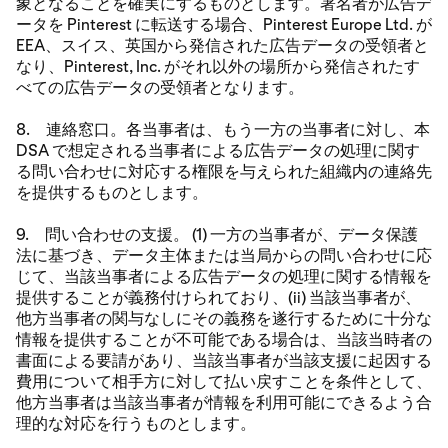
象となることを確実にするものとします。署名者が広告デ
ータを Pinterest に転送する場合、Pinterest Europe Ltd. が
EEA、スイス、英国から発信された広告データの受領者と
なり、Pinterest, Inc. がそれ以外の場所から発信されたす
べての広告データの受領者となります。
8. 連絡窓口。各当事者は、もう一方の当事者に対し、本
DSA で想定される当事者による広告データの処理に関す
る問い合わせに対応する権限を与えられた組織内の連絡先
を提供するものとします。
9. 問い合わせの支援。 (1) 一方の当事者が、データ保護
法に基づき、データ主体または当局からの問い合わせに応
じて、当該当事者による広告データの処理に関する情報を
提供することが義務付けられており、(ii) 当該当事者が、
他方当事者の関与なしにその義務を遂行するために十分な
情報を提供することが不可能である場合は、当該当時者の
書面による要請があり、当該当事者が当該支援に起因する
費用について相手方に対して払い戻すことを条件として、
他方当事者は当該当事者が情報を利用可能にできるよう合
理的な対応を行うものとします。