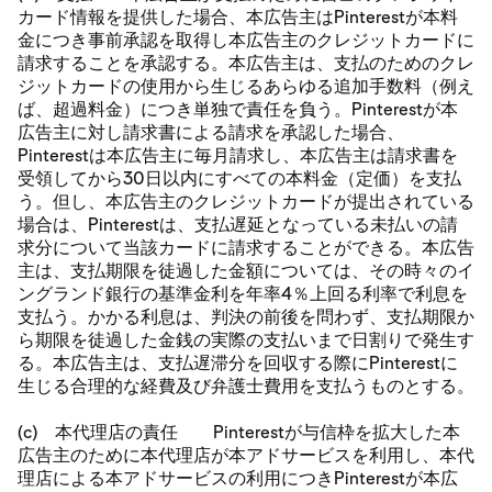
カード情報を提供した場合、本広告主はPinterestが本料
金につき事前承認を取得し本広告主のクレジットカードに
請求することを承認する。本広告主は、支払のためのクレ
ジットカードの使用から生じるあらゆる追加手数料（例え
ば、超過料金）につき単独で責任を負う。Pinterestが本
広告主に対し請求書による請求を承認した場合、
Pinterestは本広告主に毎月請求し、本広告主は請求書を
受領してから30日以内にすべての本料金（定価）を支払
う。但し、本広告主のクレジットカードが提出されている
場合は、Pinterestは、支払遅延となっている未払いの請
求分について当該カードに請求することができる。本広告
主は、支払期限を徒過した金額については、その時々のイ
ングランド銀行の基準金利を年率4％上回る利率で利息を
支払う。かかる利息は、判決の前後を問わず、支払期限か
ら期限を徒過した金銭の実際の支払いまで日割りで発生す
る。本広告主は、支払遅滞分を回収する際にPinterestに
生じる合理的な経費及び弁護士費用を支払うものとする。
(c) 本代理店の責任 Pinterestが与信枠を拡大した本
広告主のために本代理店が本アドサービスを利用し、本代
理店による本アドサービスの利用につきPinterestが本広