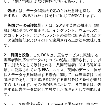
し、「個人情報」または同様の用語を含みます。
「
処理
」は、データ保護法で定められた意味を持ち、「処
理する」「処理された」はそれに応じて解釈されます。
「
英国データ保護規則
」とは、2018 年英国欧州連合（離
脱）法に基づいて修正され、イングランド、ウェールズ、
スコットランド、北アイルランドの法律に組み込まれたデ
ータ保護規則およびその下で適用される二次法を意味しま
す。
2.
範囲と役割
。この DSA は、広告サービスに関連する
当事者間の広告データのすべての処理に適用されます。以
下に別紙 B として添付される「共同管理者に関する追加条
項」に記載されている EEA、スイス、英国のデータ主体が
個人データを共同処理する場合に関して、両当事者は共同
管理者であり、共同管理者に関する追加条項の条件が追加
で適用されます。その他の処理において、各当事者は、処
理する広告データに関して独立した管理者として機能しま
す。
3. データ保護法の遵守。Pinterest と署名者は、該当す