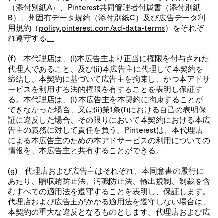
（添付別紙A）、Pinterest共同管理者付属書（添付別紙
B）、州固有データ規約（添付別紙C）及び広告データ利
用規約（
policy.pinterest.com/ad-data-terms
）をそれぞ
れ遵守する
。
(f) 本代理店は、(i)本広告主より正当に権限を付与された
代理人であること、及び(ii)本広告主に代理して本契約を
締結し、本契約に基づいて広告主を拘束し、かつ本アドサ
ービスを利用する法的権限を有することを表明し保証す
る。本代理店は、(i) 本広告主を本契約に拘束することが
できなかった場合、又は(ii)第1条(f)における自己の表明保
証に違反した場合、その限りにおいて本契約における本広
告主の義務に対して責任を負う。Pinterestは、本代理店
による本広告主のための本アドサービスの利用についての
情報を、本広告主と共有することができる。
(g) 代理店および広告主はそれぞれ、本同意書の履行に
あたり、贈収賄防止法、汚職防止法、輸出規制、制裁を含
むすべての適用法を遵守することを表明し、保証します。
代理店および広告主がかかる適用法を遵守しない場合は、
本契約の重大な違反となるものとします。代理店および広