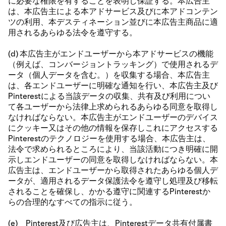
に必要な権限を有することを表明し保証する。本広告主
は、本広告主による本アドサービス及びに本アドコンテン
ツの利用、本デスティネーション並びに本広告主商品に適
用されるあらゆる法令を遵守する。
(d) 本広告主がエンドユーザーから本アドサービスの機能
（例えば、コンバージョントラッキング）で使用されるデ
ータ（個人データを含む。）を収集する場合、本広告主
は、各エンドユーザーに明確な通知を行い、本広告主及び
Pinterestによる当該データの収集、共有及び利用につい
て各ユーザーから法律上求められるあらゆる同意を取得し
なければならない。本広告主がエンドユーザーのデバイス
にクッキー又はその他の情報を保存しこれにアクセスする
Pinterestのテクノロジーを使用する場合、本広告主は、
法令で求められるところにより、当該活動につき明確に開
示しエンドユーザーの同意を取得しなければならない。本
広告主は、エンドユーザーから取得されたあらゆる個人デ
ータが、適用されるデータ保護法令を遵守し処理及び移転
されることを確保し、かかる遵守に関連するPinterestか
らの合理的なすべての指示に従う。
(e) Pinterest及び広告主は、Pinterestデータ共有付属書