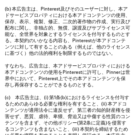
(b) 本広告主は、Pinterest及びそのユーザーに対し、本ア
ドサービスプロパティにおける本アドコンテンツの使用、
保存、表示、複製、修正、二次的著作物の作成、実行及び
配布に関し、非独占的、無償、譲渡及びサブライセンス可
能な、全世界を対象とするライセンスを付与するものとす
る。本契約のいかなる内容も、Pinterestが本アドコンテ
ンツに対して有することのある（例えば、他のライセンス
に基づく）他の法的権利を制限するものではない。
すなわち、広告主は、本アドサービスプロパティにおける
本アドコンテンツの使用をPinterestに許可し、Pinnerは世
界中において、Pinterest上でその本アドコンテンツを保
存し再保存することができるものとする。
(c) 本広告主は、(i) 第1条(b)におけるライセンスを付与す
るためのあらゆる必要な権利を有すること、(ii) 本アドコ
ンテンツが適用法令に違反せず、第三者の知的財産権を侵
害せず、悪質、虐待、卑猥、脅迫又は中傷する性質のコン
テンツを含まず、その他ポリシー(第2条に定義)を侵害す
るコンテンツも含まないこと、(iii) 本契約を締結するため