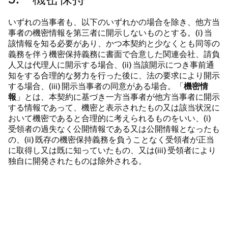
いずれの当事者も、以下のいずれかの場合を除き、他方当
事者の機密情報を第三者に開示しないものとする。(i) 当
該情報を知る必要があり、かつ本契約と少なくとも同等の
義務を伴う機密保持義務に書面で合意した関連会社、請負
人又は代理人に開示する場合、(ii) 当該開示につき事前通
知をする合理的な努力を行った後に、法の要求により開示
する場合、(iii) 開示当事者の同意がある場合。「
機密情
報
」とは、本契約に基づき一方当事者が他方当事者に開示
する情報であって、機密と表示されたもの又は該当状況に
おいて機密であると合理的に考えられるものをいい、(i)
受領者の過失なく公開情報である又は公開情報となったも
の、(ii) 既存の機密保持義務を負うことなく受領者が正当
に取得し又は既に知っていたもの、又は(iii) 受領者により
独自に開発されたものは除外される。