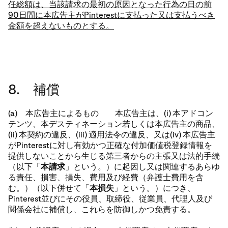
任総額は、当該請求の最初の原因となった行為の日の前
90日間に本広告主がPinterestに支払った又は支払うべき
金額を超えないものとする。
8. 補償
(a) 本広告主によるもの 本広告主は、(i) 本アドコン
テンツ、本デスティネーション若しくは本広告主の商品、
(ii) 本契約の違反、(iii) 適用法令の違反、又は(iv) 本広告主
がPinterestに対し有効かつ正確な付加価値税登録情報を
提供しないことから生じる第三者からの主張又は法的手続
（以下「
本請求
」という。）に起因し又は関連するあらゆ
る責任、損害、損失、費用及び経費（弁護士費用を含
む。）（以下併せて「
本損失
」という。）につき、
Pinterest並びにその役員、取締役、従業員、代理人及び
関係会社に補償し、これらを防御しかつ免責する。