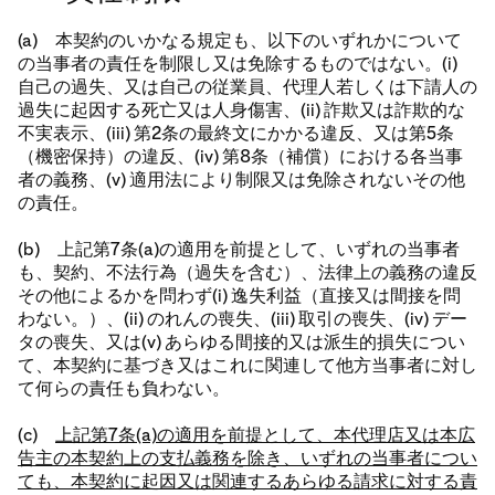
(a) 本契約のいかなる規定も、以下のいずれかについて
の当事者の責任を制限し又は免除するものではない。(i)
自己の過失、又は自己の従業員、代理人若しくは下請人の
過失に起因する死亡又は人身傷害、(ii) 詐欺又は詐欺的な
不実表示、(iii) 第2条の最終文にかかる違反、又は第5条
（機密保持）の違反、(iv) 第8条（補償）における各当事
者の義務、(v) 適用法により制限又は免除されないその他
の責任。
(b) 上記第7条(a)の適用を前提として、いずれの当事者
も、契約、不法行為（過失を含む）、法律上の義務の違反
その他によるかを問わず(i) 逸失利益（直接又は間接を問
わない。）、(ii) のれんの喪失、(iii) 取引の喪失、(iv) デー
タの喪失、又は(v) あらゆる間接的又は派生的損失につい
て、本契約に基づき又はこれに関連して他方当事者に対し
て何らの責任も負わない。
(c)
上記第7条(a)の適用を前提として、本代理店又は本広
告主の本契約上の支払義務を除き、いずれの当事者につい
ても、本契約に起因又は関連するあらゆる請求に対する責