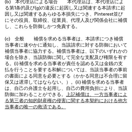
(b) 本代理店による場合 本代理店は、本代理店によ
る第1条(f)及び(g)の違反に起因し又は関連する本請求に起
因し又は関連するあらゆる本損失につき、Pinterest並び
にその役員、取締役、従業員、代理人及び関係会社に補償
し、これらを防御しかつ免責する。
(c) 全般 補償を求める当事者は、本請求につき補償
当事者に速やかに通知し、当該請求に対する防御において
補償当事者に協力する。補償当事者は、以下のいずれかの
場合を除き、当該防御に関して完全な支配及び権限を有す
る。(i) 補償を求める当事者が責任を認める又は金銭の支
払を行うことを要する和解については、当該当事者の事前
の書面による同意を必要とする（かかる同意は不合理に留
保又は遅滞してはならない。）。(ii) 補償を求める当事者
は、自己の弁護士を起用し、自己の費用負担により、当該
防御に加わることができる。
上記補償は、一方当事者によ
る第三者の知的財産権の侵害に関する本契約における他方
当事者の唯一の救済である。