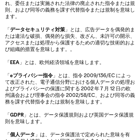
れ、委任または実施された法律の廃止された指令または規
則、および同等の義務を課す代替指令または規制を意味し
ます。
「
データセキュリティ対策
」とは、広告データを偶発的ま
たは違法な破損、偶発的な損失、改ざん、未許可の開示、
アクセスまたは処理から保護するための適切な技術的およ
び組織的措置を意味します。。
「
EEA
」とは、欧州経済領域を意味します。
「
eプライバシー指令
」とは、指令 2009/136/EC によっ
て改正された、電子通信分野における個人データの処理お
よびプライバシーの保護に関する 2002 年 7 月 12 日の欧
州議会および理事会の指令 2002/58/EC、および同等の義
務を課す代替指令または規制を意味します。
「
GDPR
」とは、データ保護規則および英国データ保護規
則を意味します。
「
個人データ
」は、データ保護法で定められた意味を有