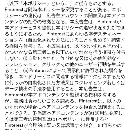
（以下「
本ポリシー
」という。）に従うものとする。
Pinterestは随時本ポリシーを変更することがある。本ポ
リシーへの違反は、広告主アカウントの閉鎖又は本アドコ
ンテンツの拒否の根拠となる。本広告主は、Pinterestが
本アドサービスを提供し本ポリシーの遵守状況を判断でき
るようにするため、Pinterestにあらゆる本デスティネー
ションを（自動化された方法によることを含めて）調査す
る権限を付与する。本広告主は、以下のいずれも行わず、
かついかなる第三者にも以下のいずれかを行う権限を付与
しない。(i) 自動化された、詐欺的な又はその他無効なイ
ンプレッション、クリックその他のユーザー行動を生成す
ること、(ii) Pinterestによって明示的に許可された場合を
除き、本アドサービスに関連する情報にアクセスするため
に何らかの自動化された方法又はスクレイピング若しくは
データ抽出の手法を使用すること。本広告主は、
Pinterestが本アドコンテンツを監視する権利を有する
が、義務は負わないことを認める。Pinterestは、以下の
いずれかの場合に本アドコンテンツを拒否又は削除するこ
とができる。(i) 当該本アドコンテンツが(a) 適用法令若し
くは第三者の権利又は(b) 本ポリシーに違反すると
Pinterestが合理的に疑い又は認識する場合、(ii)何らかの