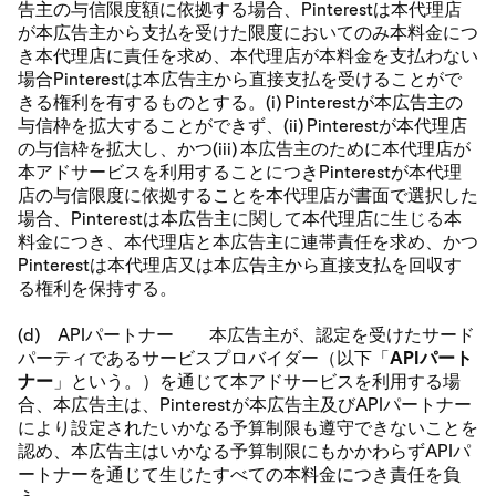
告主の与信限度額に依拠する場合、Pinterestは本代理店
が本広告主から支払を受けた限度においてのみ本料金につ
き本代理店に責任を求め、本代理店が本料金を支払わない
場合Pinterestは本広告主から直接支払を受けることがで
きる権利を有するものとする。(i) Pinterestが本広告主の
与信枠を拡大することができず、(ii) Pinterestが本代理店
の与信枠を拡大し、かつ(iii) 本広告主のために本代理店が
本アドサービスを利用することにつきPinterestが本代理
店の与信限度に依拠することを本代理店が書面で選択した
場合、Pinterestは本広告主に関して本代理店に生じる本
料金につき、本代理店と本広告主に連帯責任を求め、かつ
Pinterestは本代理店又は本広告主から直接支払を回収す
る権利を保持する。
(d) APIパートナー 本広告主が、認定を受けたサード
パーティであるサービスプロバイダー（以下「
APIパート
ナー
」という。）を通じて本アドサービスを利用する場
合、本広告主は、Pinterestが本広告主及びAPIパートナー
により設定されたいかなる予算制限も遵守できないことを
認め、本広告主はいかなる予算制限にもかかわらずAPIパ
ートナーを通じて生じたすべての本料金につき責任を負