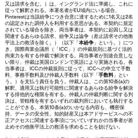
又は請求を含む。）は、イングランド法に準拠し、これに
従って解釈される。本署名者がEU域内にいる場合、
Pinterestは当該紛争につき合意に達するために1名又は2名
の認定された調停人を利用する意思がある。本契約に規定
されている場合を除き、両当事者は、本契約に起因し又は
関連するあらゆる請求、紛争又は論争（差止請求その他衡
平法上の救済を除く。）（以下「
本紛争
」という。）につ
き、国際商業会議所（「ICC」）の仲裁規則に基づく法的
拘束力を有する仲裁で解決する。両当事者が別途合意しな
い限り、仲裁は英国ロンドンで英語により実施される。各
当事者は、ICCの仲裁規則に従って、ICCへの申立て手数
料、事務手数料及び仲裁人手数料（以下「
手数料
」とい
う。）を支払う責任を負う。仲裁人は、この第10条(a)の
解釈、適用又は執行可能性に関連するあらゆる紛争を解決
する排他的な権限を有する。仲裁人の仲裁判断に関する判
決は、管轄権を有するいずれの裁判所においても執行する
ことができる。本第10条(a)のいかなる内容も、機密保
持、データの安全性、知的財産又は本アドサービスへの不
正アクセスに関連する事項についていずれかの当事者が差
止めその他衡平法上の救済を求めることを妨げない。