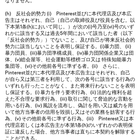
なりません。
(h) 反社会的勢力 (i) Pinterest並びに本代理店及び本広
告主はそれぞれ、自己（自己の取締役及び役員を含む。以
下本第1条(h)において同じ。）が次の(i)号乃至(vi)号のいず
れかに該当する又は過去5年間において該当した者（以下
「反社会的勢力」）でないこと、及び自己が将来反社会的
勢力に該当しないことを表明し保証する。(i)暴力団、 (ii)
暴力団員、(iii)暴力団準構成員、(iv)暴力団関係企業又は団
体、(v)総会屋等、社会運動等標榜ゴロ又は 特殊知能暴力
集団等、(vi)その他前各号に準ずる者。(ii) さらに、
Pinterest並びに本代理店及び本広告主はそれぞれ、自己
が自ら又は第三者を利用して、次の各号に該当する行為の
いずれも行ったことがなく、また将来行わないことを表明
し保証する。(i) 暴力を伴う要求行為、(ii) 法的な権利を超
えた不合理な要求行為、(iii) 取引に関して脅迫的な言動を
用いる行為、(iv) 風説を流布し、偽計を用い又は威力を用
いて他方当事者の信用を毀損し又はその業務を妨害する行
為、(v) その他前各号に準ずる行為。(iii) Pinterest又は本
代理店若しくは本広告主が本第1条(h)のいずれかの表明保
証に違反した場合、他方当事者は直ちに本契約を解除する
ことができる。