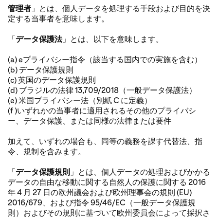
管理者
」とは、個人データを処理する手段および目的を決
定する当事者を意味します。
「
データ保護法
」とは、以下を意味します。
(a) eプライバシー指令（該当する国内での実施を含む）
(b) データ保護規則
(c) 英国のデータ保護規則
(d) ブラジルの法律 13,709/2018（一般データ保護法）
(e) 米国プライバシー法（別紙 C に定義）
(f )いずれかの当事者に適用されるその他のプライバシ
ー、データ保護、または同様の法律または要件
加えて、いずれの場合も、同等の義務を課す代替法、指
令、規制を含みます。
「
データ保護規則
」とは、個人データの処理およびかかる
データの自由な移動に関する自然人の保護に関する 2016
年 4 月 27 日の欧州議会および欧州理事会の規則 (EU)
2016/679、および指令 95/46/EC（一般データ保護規
則）およびその規則に基づいて欧州委員会によって採択さ