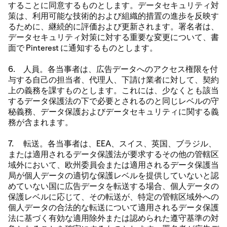
することに同意するものとします。データセキュリティ対
策は、利用可能な技術的および組織的措置の進歩を反映す
るために、継続的に評価および更新されます。署名者は、
データセキュリティ対策に対する重要な変更について、書
面で Pinterest に通知するものとします。
6. 人員。各当事者は、広告データへのアクセス権限を付
与する自己の担当者、代理人、下請け業者に対して、契約
上の義務を課すものとします。これには、少なくとも該当
するデータ保護法の下で必要とされるのと同じレベルの守
秘義務、データ保護およびデータセキュリティに関する義
務が含まれます。
7. 転送。各当事者は、EEA、スイス、英国、ブラジル、
または適用されるデータ保護法が要求するその他の管轄区
域外において、欧州委員会または適用されるデータ保護当
局が個人データの適切な保護レベルを提供していないと認
めていない国に広告データを転送する場合、個人データの
保護レベルに応じて、その転送が、特定の管轄区域外への
個人データの合法的な転送について適用されるデータ保護
法に基づく有効な適用除外または認められた遵守基準の対