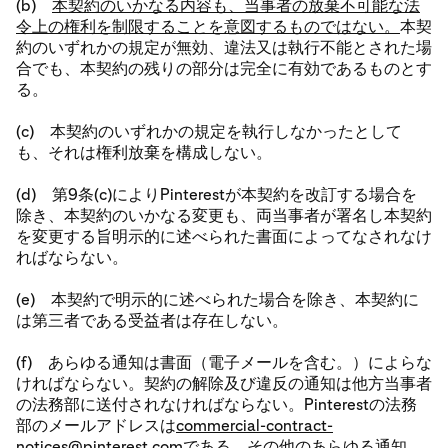
(b)
本契約のいかなる内容も、当事者の放棄不可能な法
令上の権利を制限することを意図するものではない。
本契
約のいずれかの規定が無効、違法又は執行不能とされた場
合でも、本契約の残りの部分は完全に有効であるものとす
る。
(c) 本契約のいずれかの規定を執行しなかったとして
も、それは権利放棄を構成しない。
(d) 第9条(c)によりPinterestが本契約を改訂する場合を
除き、本契約のいかなる変更も、両当事者が署名し本契約
を変更する旨明示的に述べられた書面によってなされなけ
ればならない。
(e) 本契約で明示的に述べられた場合を除き、本契約に
は第三者である受益者は存在しない。
(f) あらゆる通知は書面（電子メールを含む。）によらな
ければならない。契約の解除及び違反の通知は他方当事者
の法務部に送付されなければならない。Pinterestの法務
部のメールアドレスは
commercial-contract-
notices@pinterest.com
である。その他のあらゆる通知