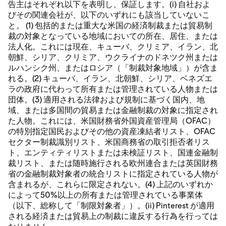
告主はそれぞれ以下を表明し、保証します。(i) 自社およ
びその関連会社が、以下のいずれにも該当していないこ
と。 (1) 包括的または重大な米国の経済制裁または貿易制
裁の対象となっている地域においての所在、居住、または
法人化。これには現在、キューバ、クリミア、イラン、北
朝鮮、シリア、クリミア、ウクライナのドネツク州または
ルハンシク州、またはロシア（「制裁対象地域」）が含ま
れる。(2) キューバ、イラン、北朝鮮、シリア、ベネズエ
ラの政府に代わって所有または管理されている人物または
団体。(3) 適用される法律および規制に基づく国内、地
域、または多国間の貿易または金融制裁の対象に指定され
た人物。これには、米国財務省外国資産管理局（OFAC）
の特別指定国民およびその他の資産凍結者リスト、OFAC
セクター制裁識別リスト、米国商務省の取引拒否者リス
ト、エンティティリストまたは未検証リスト、国連金融制
裁リスト、または随時施行される欧州連合または英国財務
省の金融制裁対象者の統合リストに指定されている人物が
含まれるが、これらに限定されない。(4) 上記のいずれか
によって50%以上の所有または管理されている事業体
（以下、総称して「制限対象者」）。(ii) Pinterest が適用
される経済または貿易上の制裁に違反する行為を行っては