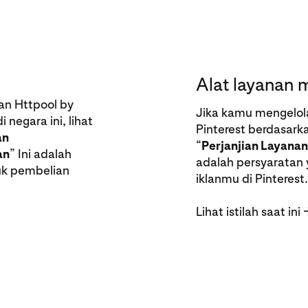
Alat layanan m
an Httpool by
Jika kamu mengelola 
 negara ini, lihat
Pinterest berdasarka
an
“
Perjanjian Layanan
an
” Ini adalah
adalah persyaratan 
uk pembelian
iklanmu di Pinterest.
Lihat istilah saat ini