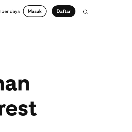
ber daya
Masuk
Daftar
nan
rest