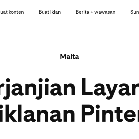
uat konten
Buat iklan
Berita + wawasan
Sum
Malta
rjanjian Laya
iklanan Pinte