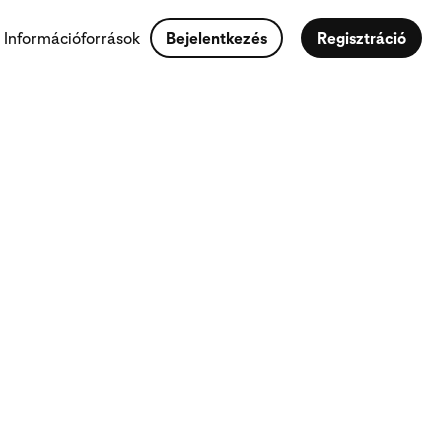
Információforrások
Bejelentkezés
Regisztráció