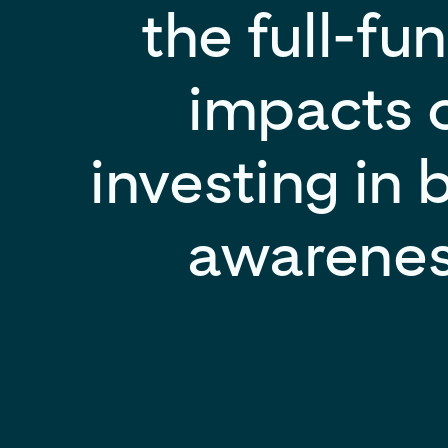
the full-fu
impacts 
investing in 
awarene