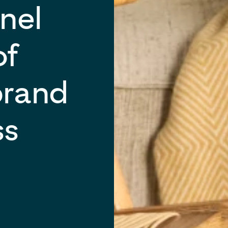
nnel
of
brand
ss