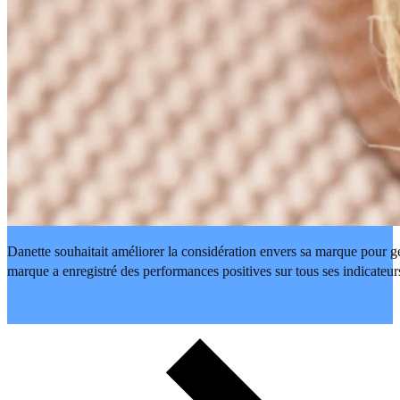
Danette souhaitait améliorer la considération envers sa marque pour g
marque a enregistré des performances positives sur tous ses indicateurs