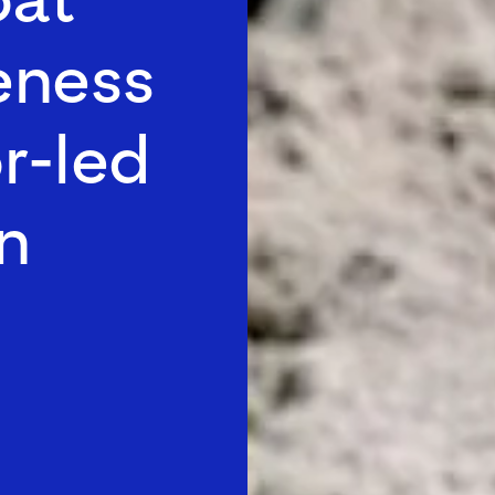
eness
r-led
n