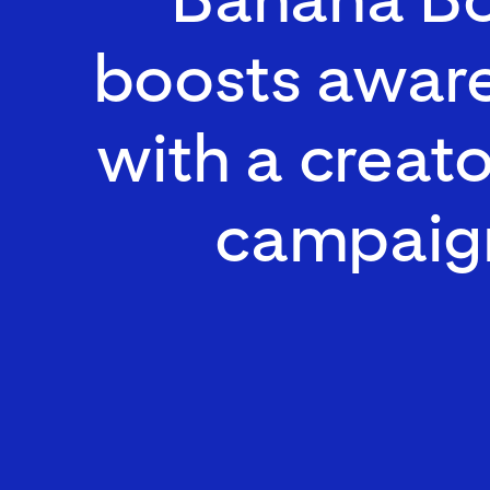
boosts awar
with a creato
campaig