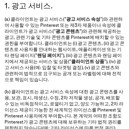
1. 광고 서비스.
(a) 클라이언트는 광고 서비스("
광고 서비스 속성
")와 관련하
여 사용할 수 있는 Pinterest 또는 제3자 제품이나 속성에 클
라이언트가 광고 서비스("
광고 콘텐츠
")와 관련해 제공하는
광고, 관련 기술 및 기타 콘텐츠를 Pinterest에 배치할 수 있는
권한을 부여합니다. 클라이언트는 (i) 광고 콘텐츠, (ii) 광고 콘
텐츠로 사용자를 안내하는 웹사이트, 애플리케이션 또는 기
타 랜딩 페이지("
랜딩 페이지
"), (iii) 광고 콘텐츠와 랜딩 페이
지에서 제공되는 서비스 및 상품("
클라이언트 상품
"), (iv) 광
고 서비스 사용(예: 입찰 및 타겟팅 결정), (v) 광고 콘텐츠와
관련하여 법적으로 요구되는 공개 또는 라벨링에 대해 전적
으로 책임이 있습니다.
(b) 클라이언트는 광고 서비스 속성에 대한 광고 콘텐츠를 사
용, 보관, 표시, 재생산, 수정, 2차 저작물 생성, 공개, 배포할
수 있는 비독점적이고, 로열티가 없고, 양도 가능하고, 2차 라
이선스 제공이 가능한 전 세계적인 라이선스를 Pinterest 및
Pinterest 사용자에게 부여합니다. 본 계약의 어떠한 조항도
Pinterest가 광고 콘텐츠에 대해 보유하는 기타 법적 권리를
제한하지 않습니다(예: 기타 라이선스에 따른 법적 권리).