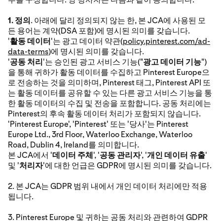
1. 정의
. 아래에 달리 정의되지 않는 한, 본 JCA에 사용된 모
든 용어는 계약(DSA 포함)에 명시된 의미를 갖습니다.
'
활동 데이터
'는 광고 데이터 약관(
policy.pinterest.com/ad-
data-terms
)에 명시된 의미를 갖습니다.
'
공동 처리
'는 승인된 광고 서비스 기능("
광고 데이터 기능
")
을 통해 귀하가 활동 데이터를 수집하고 Pinterest Europe으
로 전송하는 것을 의미하며, Pinterest 태그, Pinterest API 또
는 활동 데이터를 공유할 수 있는 다른 광고 서비스 기능을 통
한 활동 데이터의 수집 및 전송을 포함합니다. 공동 처리에는
Pinterest의 후속 활동 데이터 처리가 포함되지 않습니다.
'Pinterest Europe', 'Pinterest' 또는 '당사'는 Pinterest
Europe Ltd., 3rd Floor, Waterloo Exchange, Waterloo
Road, Dublin 4, Ireland를 의미합니다.
본 JCA에서 '
데이터 주체
', '
공동 관리자
', '
개인 데이터 유출
'
및 '
처리자
'에 대한 언급은 GDPR에 명시된 의미를 갖습니다.
2. 본 JCA는 GDPR 범위 내에서 개인 데이터 처리에만 적용
됩니다.
3. Pinterest Europe 및 귀하는 공동 처리와 관련하여 GDPR