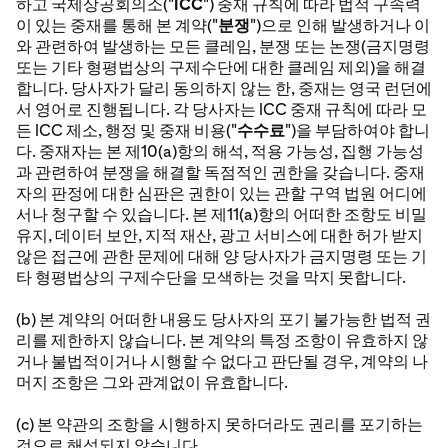
하고 국제상공회의소("
ICC
") 중재 규칙에 따라 법적 구속력
이 있는 중재를 통해 본 계약("
분쟁
")으로 인해 발생하거나 이
와 관련하여 발생하는 모든 클레임, 분쟁 또는 논쟁(금지명령
또는 기타 형평법상의 구제수단에 대한 클레임 제외)을 해결
합니다. 당사자가 달리 동의하지 않는 한, 중재는 영국 런던에
서 영어로 진행됩니다. 각 당사자는 ICC 중재 규칙에 따라 모
든 ICC 제소, 행정 및 중재 비용("
수수료
")을 부담하여야 합니
다. 중재자는 본 제10(a)항의 해석, 적용 가능성, 집행 가능성
과 관련하여 분쟁을 해결할 독점적인 권한을 갖습니다. 중재
자의 판정에 대한 심판은 권한이 있는 관할 구역 법원 어디에
서나 청구할 수 있습니다. 본 제11(a)항의 어떠한 조항도 비밀
유지, 데이터 보안, 지적 재산, 광고 서비스에 대한 허가 받지
않은 접근에 관한 문제에 대해 양 당사자가 금지명령 또는 기
타 형평법상의 구제수단을 모색하는 것을 막지 못합니다.
(b) 본 계약의 어떠한 내용도 당사자의 포기 불가능한 법적 권
리를 제한하지 않습니다. 본 계약의 특정 조항이 유효하지 않
거나 불법적이거나 시행할 수 없다고 판단될 경우, 계약의 나
머지 조항은 그와 관계없이 유효합니다.
(c) 본 약관의 조항을 시행하지 못하더라도 권리를 포기하는
것으로 해석되지 않습니다.