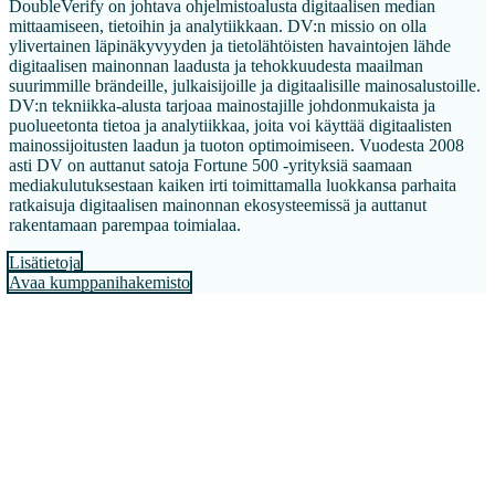
DoubleVerify on johtava ohjelmistoalusta digitaalisen median
mittaamiseen, tietoihin ja analytiikkaan. DV:n missio on olla
ylivertainen läpinäkyvyyden ja tietolähtöisten havaintojen lähde
digitaalisen mainonnan laadusta ja tehokkuudesta maailman
suurimmille brändeille, julkaisijoille ja digitaalisille mainosalustoille.
DV:n tekniikka-alusta tarjoaa mainostajille johdonmukaista ja
puolueetonta tietoa ja analytiikkaa, joita voi käyttää digitaalisten
mainossijoitusten laadun ja tuoton optimoimiseen. Vuodesta 2008
asti DV on auttanut satoja Fortune 500 -yrityksiä saamaan
mediakulutuksestaan kaiken irti toimittamalla luokkansa parhaita
ratkaisuja digitaalisen mainonnan ekosysteemissä ja auttanut
rakentamaan parempaa toimialaa.
Lisätietoja
Avaa kumppanihakemisto