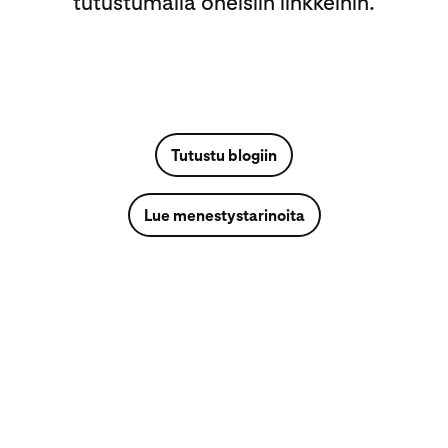
tutustumalla oheisiin linkkeihin.
Tutustu blogiin
Lue menestystarinoita