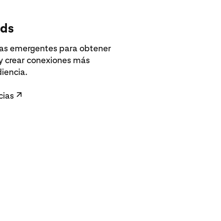
nds
ias emergentes para obtener
y crear conexiones más
iencia.
cias
↗