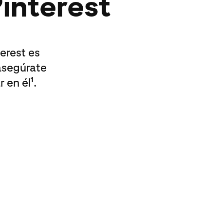
Pinterest
terest es
asegúrate
r en él
.
1