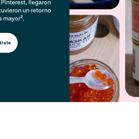
Pinterest, llegaron
tuvieron un retorno
es mayor
.
2
trate