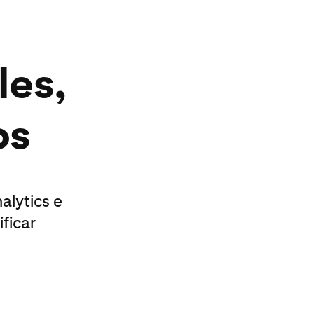
les,
os
alytics e
ificar