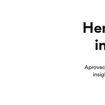
Her
i
Aprovech
insig