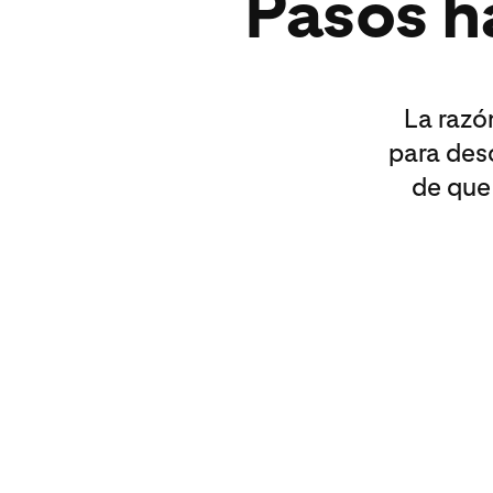
Pasos ha
La razón
para des
de que 