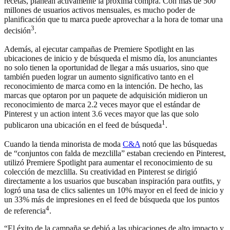
recetas, planean activamente la próxima compra. Con más de 500
millones de usuarios activos mensuales, es mucho poder de
planificación que tu marca puede aprovechar a la hora de tomar una
3
decisión
.
Además, al ejecutar campañas de Premiere Spotlight en las
ubicaciones de inicio y de búsqueda el mismo día, los anunciantes
no solo tienen la oportunidad de llegar a más usuarios, sino que
también pueden lograr un aumento significativo tanto en el
reconocimiento de marca como en la intención. De hecho, las
marcas que optaron por un paquete de adquisición midieron un
reconocimiento de marca 2.2 veces mayor que el estándar de
Pinterest y un action intent 3.6 veces mayor que las que solo
1
publicaron una ubicación en el feed de búsqueda
.
Cuando la tienda minorista de moda
C&A
notó que las búsquedas
de “conjuntos con falda de mezclilla” estaban creciendo en Pinterest,
utilizó Premiere Spotlight para aumentar el reconocimiento de su
colección de mezclilla. Su creatividad en Pinterest se dirigió
directamente a los usuarios que buscaban inspiración para outfits, y
logró una tasa de clics salientes un 10% mayor en el feed de inicio y
un 33% más de impresiones en el feed de búsqueda que los puntos
4
de referencia
.
“El éxito de la campaña se debió a las ubicaciones de alto impacto y