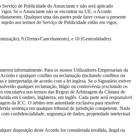
 Serviço de Publicidade do Anunciante e não será aplicado
em vigor. Se o Anunciante não se encontrar na UE, o Acordo
mediatamente. Qualquer uma das partes pode fazer cessar o presente
sujeito aos termos do Serviço de Publicidade então em vigor,
ndemnização), 9 (Termo/Cancelamento), e 10 (Generalidades)
interest informalmente. Para os nossos Utilizadores Empresariais da
 Acordo e qualquer conflito ou reclamação (incluindo conflitos ou
 interpretadas de acordo com a lei inglesa. Se o Signatário estiver
solverão qualquer reclamação, litígio ou controvérsia (excluindo os
gem vinculativa nos termos das Regras de Arbitragem da Câmara de
duzida em Londres, Inglaterra, em inglês. Cada parte será responsável
agem da ICC. O árbitro tem autoridade exclusiva para resolver
oferida sentença em qualquer tribunal de jurisdição competente. Nada
 com confidencialidade, segurança de dados, propriedade intelectual
ção deste Acordo for considerada inválida, ilegal ou