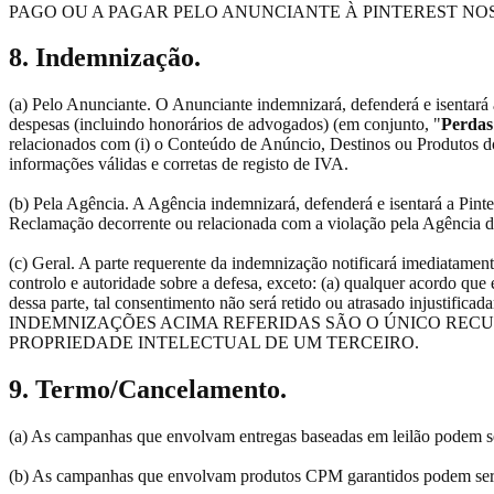
PAGO OU A PAGAR PELO ANUNCIANTE À PINTEREST NOS
8. Indemnização.
(a) Pelo Anunciante. O Anunciante indemnizará, defenderá e isentará a 
despesas (incluindo honorários de advogados) (em conjunto, "
Perdas
relacionados com (i) o Conteúdo de Anúncio, Destinos ou Produtos do A
informações válidas e corretas de registo de IVA.
(b) Pela Agência. A Agência indemnizará, defenderá e isentará a Pinte
Reclamação decorrente ou relacionada com a violação pela Agência da
(c) Geral. A parte requerente da indemnização notificará imediatame
controlo e autoridade sobre a defesa, exceto: (a) qualquer acordo que
dessa parte, tal consentimento não será retido ou atrasado injustific
INDEMNIZAÇÕES ACIMA REFERIDAS SÃO O ÚNICO RECU
PROPRIEDADE INTELECTUAL DE UM TERCEIRO.
9. Termo/Cancelamento.
(a) As campanhas que envolvam entregas baseadas em leilão podem ser
(b) As campanhas que envolvam produtos CPM garantidos podem ser ca