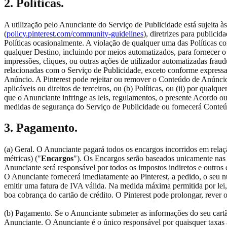
2. Políticas.
A utilização pelo Anunciante do Serviço de Publicidade está sujeita às
(
policy.pinterest.com/community-guidelines
), diretrizes para publicida
Políticas ocasionalmente. A violação de qualquer uma das Políticas c
qualquer Destino, incluindo por meios automatizados, para fornecer o 
impressões, cliques, ou outras ações de utilizador automatizadas fraud
relacionadas com o Serviço de Publicidade, exceto conforme expressa
Anúncio. A Pinterest pode rejeitar ou remover o Conteúdo de Anúncio 
aplicáveis ou direitos de terceiros, ou (b) Políticas, ou (ii) por qual
que o Anunciante infringe as leis, regulamentos, o presente Acordo ou
medidas de segurança do Serviço de Publicidade ou fornecerá Conteú
3. Pagamento.
(a) Geral. O Anunciante pagará todos os encargos incorridos em relaç
métricas) ("
Encargos
"). Os Encargos serão baseados unicamente nas m
Anunciante será responsável por todos os impostos indiretos e outros
O Anunciante fornecerá imediatamente ao Pinterest, a pedido, o seu n
emitir uma fatura de IVA válida. Na medida máxima permitida por lei,
boa cobrança do cartão de crédito. O Pinterest pode prolongar, rever o
(b) Pagamento. Se o Anunciante submeter as informações do seu cartão
Anunciante. O Anunciante é o único responsável por quaisquer taxas ad