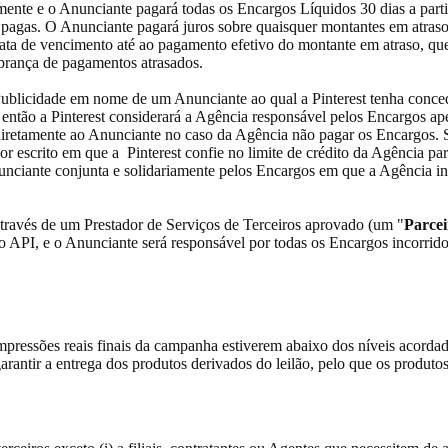
mente e o Anunciante pagará todas os Encargos Líquidos 30 dias a parti
ão pagas. O Anunciante pagará juros sobre quaisquer montantes em atras
data de vencimento até ao pagamento efetivo do montante em atraso, qu
obrança de pagamentos atrasados.
ublicidade em nome de um Anunciante ao qual a Pinterest tenha concedido
, então a Pinterest considerará a Agência responsável pelos Encargos
diretamente ao Anunciante no caso da Agência não pagar os Encargos. Se 
r por escrito em que a Pinterest confie no limite de crédito da Agência
unciante conjunta e solidariamente pelos Encargos em que a Agência inco
 através de um Prestador de Serviços de Terceiros aprovado (um "
Parce
o API, e o Anunciante será responsável por todas os Encargos incorrido
ressões reais finais da campanha estiverem abaixo dos níveis acordado
garantir a entrega dos produtos derivados do leilão, pelo que os produto