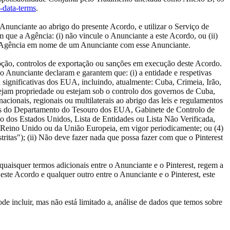
d-data-terms
.
o Anunciante ao abrigo do presente Acordo, e utilizar o Serviço de
ue a Agência: (i) não vincule o Anunciante a este Acordo, ou (ii)
pela Agência em nome de um Anunciante com esse Anunciante.
rupção, controlos de exportação ou sanções em execução deste Acordo.
o Anunciante declaram e garantem que: (i) a entidade e respetivas
u significativas dos EUA, incluindo, atualmente: Cuba, Crimeia, Irão,
sejam propriedade ou estejam sob o controlo dos governos de Cuba,
cionais, regionais ou multilaterais ao abrigo das leis e regulamentos
adas do Departamento do Tesouro dos EUA, Gabinete de Controlo de
 dos Estados Unidos, Lista de Entidades ou Lista Não Verificada,
 Reino Unido ou da União Europeia, em vigor periodicamente; ou (4)
itas"); (ii) Não deve fazer nada que possa fazer com que o Pinterest
uaisquer termos adicionais entre o Anunciante e o Pinterest, regem a
 este Acordo e qualquer outro entre o Anunciante e o Pinterest, este
ode incluir, mas não está limitado a, análise de dados que temos sobre