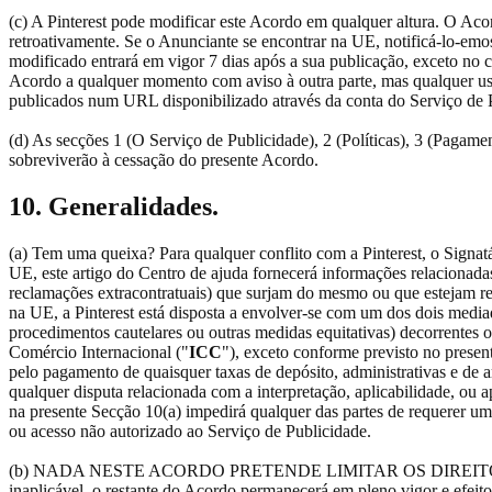
(c) A Pinterest pode modificar este Acordo em qualquer altura. O Ac
retroativamente. Se o Anunciante se encontrar na UE, notificá-lo-emo
modificado entrará em vigor 7 dias após a sua publicação, exceto no c
Acordo a qualquer momento com aviso à outra parte, mas qualquer uso
publicados num URL disponibilizado através da conta do Serviço de 
(d) As secções 1 (O Serviço de Publicidade), 2 (Políticas), 3 (Pagam
sobreviverão à cessação do presente Acordo.
10. Generalidades.
(a) Tem uma queixa? Para qualquer conflito com a Pinterest, o Signatá
UE, este artigo do Centro de ajuda fornecerá informações relacionadas
reclamações extracontratuais) que surjam do mesmo ou que estejam rel
na UE, a Pinterest está disposta a envolver-se com um dos dois mediad
procedimentos cautelares ou outras medidas equitativas) decorrentes 
Comércio Internacional ("
ICC
"), exceto conforme previsto no presen
pelo pagamento de quaisquer taxas de depósito, administrativas e de
qualquer disputa relacionada com a interpretação, aplicabilidade, ou 
na presente Secção 10(a) impedirá qualquer das partes de requerer um
ou acesso não autorizado ao Serviço de Publicidade.
(b) NADA NESTE ACORDO PRETENDE LIMITAR OS DIREITOS ESTA
inaplicável, o restante do Acordo permanecerá em pleno vigor e efeito