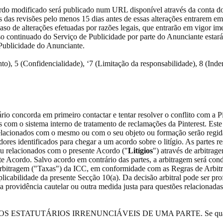
ordo modificado será publicado num URL disponível através da conta do
s das revisões pelo menos 15 dias antes de essas alterações entrarem 
aso de alterações efetuadas por razões legais, que entrarão em vigor i
 continuado do Serviço de Publicidade por parte do Anunciante estará 
Publicidade do Anunciante.
ento), 5 (Confidencialidade), ‘7 (Limitação da responsabilidade), 8 (I
rio concorda em primeiro contactar e tentar resolver o conflito com a P
 com o sistema interno de tratamento de reclamações da Pinterest. Este
acionados com o mesmo ou com o seu objeto ou formação serão regidas e
ores identificados para chegar a um acordo sobre o litígio. As partes re
ou relacionados com o presente Acordo ("
Litígios
") através de arbitra
te Acordo. Salvo acordo em contrário das partes, a arbitragem será con
 arbitragem ("Taxas") da ICC, em conformidade com as Regras de Arbitr
aplicabilidade da presente Secção 10(a). Da decisão arbitral pode ser pr
a providência cautelar ou outra medida justa para questões relacionadas
TUTÁRIOS IRRENUNCIÁVEIS DE UMA PARTE. Se qualquer disposi
.