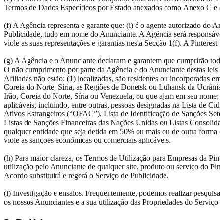
Termos de Dados Específicos por Estado anexados como Anexo C e 
(f) A Agência representa e garante que: (i) é o agente autorizado do A
Publicidade, tudo em nome do Anunciante. A Agência será responsável
viole as suas representações e garantias nesta Secção 1(f). A Pinte
(g) A Agência e o Anunciante declaram e garantem que cumprirão todas
O não cumprimento por parte da Agência e do Anunciante destas leis a
Afiliadas não estão: (1) localizadas, são residentes ou incorporadas e
Coreia do Norte, Síria, as Regiões de Donetsk ou Luhansk da Ucrânia
Irão, Coreia do Norte, Síria ou Venezuela, ou que ajam em seu nome; (
aplicáveis, incluindo, entre outras, pessoas designadas na Lista d
Ativos Estrangeiros (“OFAC”), Lista de Identificação de Sanções Se
Listas de Sanções Financeiras das Nações Unidas ou Listas Consolid
qualquer entidade que seja detida em 50% ou mais ou de outra forma c
viole as sanções económicas ou comerciais aplicáveis.
(h) Para maior clareza, os Termos de Utilização para Empresas da Pint
utilização pelo Anunciante de qualquer site, produto ou serviço do Pin
Acordo substituirá e regerá o Serviço de Publicidade.
(i) Investigação e ensaios. Frequentemente, podemos realizar pesquisas
os nossos Anunciantes e a sua utilização das Propriedades do Serviço