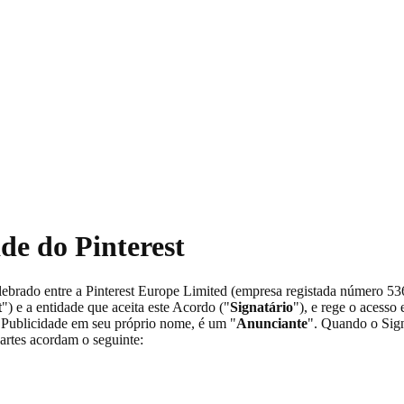
de do Pinterest
elebrado entre a Pinterest Europe Limited (empresa registada número 5
t
") e a entidade que aceita este Acordo ("
Signatário
"), e rege o acesso 
e Publicidade em seu próprio nome, é um "
Anunciante
". Quando o Sign
partes acordam o seguinte: