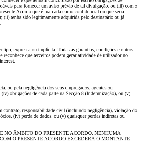
e a conhecer e que tenham concordado por escrito obrigações de
áveis para fornecer um aviso prévio de tal divulgação, ou (iii) com o
o presente Acordo que é marcada como confidencial ou que seria
 (ii) tenha sido legitimamente adquirida pelo destinatário ou já
.
 tipo, expressa ou implícita. Todas as garantias, condições e outros
e reconhece que terceiros podem gerar atividade de utilizador no
nterest.
ncia, ou pela negligência dos seus empregados, agentes ou
), (iv) obrigações de cada parte na Secção 8 (Indemnização), ou (v)
contrato, responsabilidade civil (incluindo negligência), violação do
gócios, (iv) perda de dados, ou (v) quaisquer perdas indiretas ou
NTE NO ÂMBITO DO PRESENTE ACORDO, NENHUMA
 COM O PRESENTE ACORDO EXCEDERÁ O MONTANTE