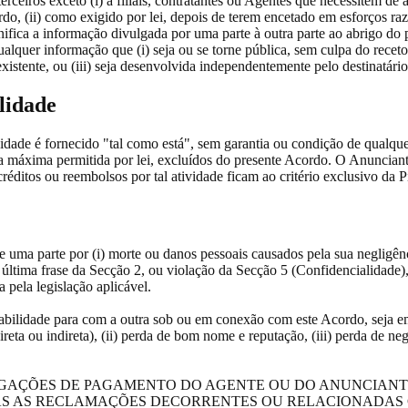
rceiros exceto (i) a filiais, contratantes ou Agentes que necessitem d
o, (ii) como exigido por lei, depois de terem encetado em esforços razo
gnifica a informação divulgada por uma parte à outra parte ao abrigo d
alquer informação que (i) seja ou se torne pública, sem culpa do recetor,
istente, ou (iii) seja desenvolvida independentemente pelo destinatário
lidade
idade é fornecido "tal como está", sem garantia ou condição de qualquer
da máxima permitida por lei, excluídos do presente Acordo. O Anunciant
ditos ou reembolsos por tal atividade ficam ao critério exclusivo da Pi
de uma parte por (i) morte ou danos pessoais causados pela sua negligê
da última frase da Secção 2, ou violação da Secção 5 (Confidencialidade
a pela legislação aplicável.
abilidade para com a outra sob ou em conexão com este Acordo, seja em 
direta ou indireta), (ii) perda de bom nome e reputação, (iii) perda de ne
OBRIGAÇÕES DE PAGAMENTO DO AGENTE OU DO ANUNCIA
AS AS RECLAMAÇÕES DECORRENTES OU RELACIONADAS