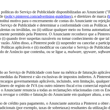
 políticas do Serviço de Publicidade disponibilizadas ao Anunciante ("Po
de (
policy.pinterest.com/advertising-guidelines
), e diretrizes de marca (
b
onstitui motivo para o encerramento de contas do Anunciante ou rejeiç
Serviço de Publicidade e determinar a conformidade com as Políticas. O A
ulentas ou inválidas, ou (ii) utilizar qualquer meio ou forma automatiz
mente permitido pela Pinterest. O Anunciante reconhece que a Pinteres
(i) quando tiver suspeitas razoáveis ou tomar conhecimento de que tal
quer razão. Além disso, a Pinterest pode (i) suspender ou cancelar a part
 Políticas aplicáveis e (ii) modificar ou cancelar o Serviço de Publici
do de Anúncio que contenha, ou se ligue a,
malware
,
spyware
,
softwar
ão ao Serviço de Publicidade com base na métrica de faturação aplicáv
edidas da Pinterest e são exclusivas de impostos indiretos. A Pinteres
 encargos governamentais aplicáveis, incluindo, sem limitação, qualque
úmero de registo de IVA (ou outro número fiscal e/ou comercial equival
 o Anunciante renuncia a todas as reclamações relacionadas com os Enca
u revogar o crédito e faturação do Anunciante em qualquer altura, a seu 
 de crédito para pagamento, o Anunciante autoriza a Pinterest a obter 
icionais (por exemplo, taxas de sobretaxas) resultantes da utilização d