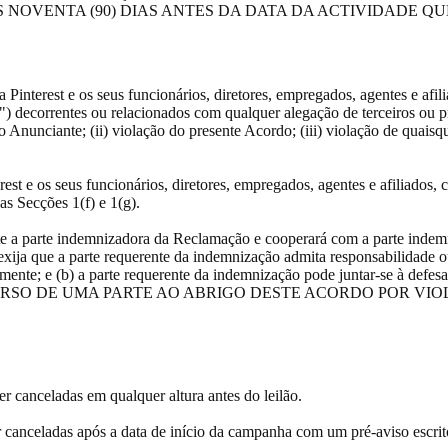
 NOVENTA (90) DIAS ANTES DA DATA DA ACTIVIDADE 
Pinterest e os seus funcionários, diretores, empregados, agentes e afili
") decorrentes ou relacionados com qualquer alegação de terceiros ou p
nunciante; (ii) violação do presente Acordo; (iii) violação de quaisquer
rest e os seus funcionários, diretores, empregados, agentes e afiliados
s Secções 1(f) e 1(g).
nte a parte indemnizadora da Reclamação e cooperará com a parte inde
 exija que a parte requerente da indemnização admita responsabilidade o
adamente; e (b) a parte requerente da indemnização pode juntar-se à defe
RSO DE UMA PARTE AO ABRIGO DESTE ACORDO POR VIO
 canceladas em qualquer altura antes do leilão.
nceladas após a data de início da campanha com um pré-aviso escrito