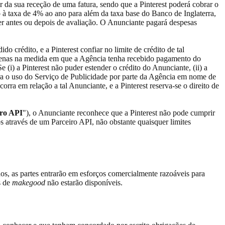
r da sua receção de uma fatura, sendo que a Pinterest poderá cobrar o
o à taxa de 4% ao ano para além da taxa base do Banco de Inglaterra,
er antes ou depois de avaliação. O Anunciante pagará despesas
 crédito, e a Pinterest confiar no limite de crédito de tal
 apenas na medida em que a Agência tenha recebido pagamento do
(i) a Pinterest não puder estender o crédito do Anunciante, (ii) a
 para o uso do Serviço de Publicidade por parte da Agência em nome de
rra em relação a tal Anunciante, e a Pinterest reserva-se o direito de
iro API
"), o Anunciante reconhece que a Pinterest não pode cumprir
s através de um Parceiro API, não obstante quaisquer limites
s, as partes entrarão em esforços comercialmente razoáveis para
s de
makegood
não estarão disponíveis.