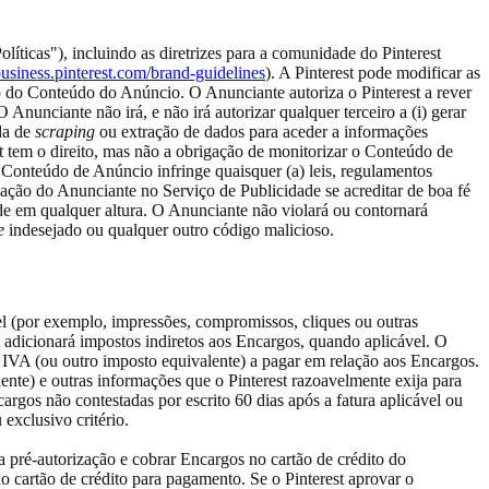
líticas"), incluindo as diretrizes para a comunidade do Pinterest
usiness.pinterest.com/brand-guidelines
). A Pinterest pode modificar as
ão do Conteúdo do Anúncio. O Anunciante autoriza o Pinterest a rever
nunciante não irá, e não irá autorizar qualquer terceiro a (i) gerar
ada de
scraping
ou extração de dados para aceder a informações
t tem o direito, mas não a obrigação de monitorizar o Conteúdo de
 Conteúdo de Anúncio infringe quaisquer (a) leis, regulamentos
icipação do Anunciante no Serviço de Publicidade se acreditar de boa fé
dade em qualquer altura. O Anunciante não violará ou contornará
e
indesejado ou qualquer outro código malicioso.
el (por exemplo, impressões, compromissos, cliques ou outras
t adicionará impostos indiretos aos Encargos, quando aplicável. O
r IVA (ou outro imposto equivalente) a pagar em relação aos Encargos.
ente) e outras informações que o Pinterest razoavelmente exija para
rgos não contestadas por escrito 60 dias após a fatura aplicável ou
exclusivo critério.
a pré-autorização e cobrar Encargos no cartão de crédito do
o cartão de crédito para pagamento. Se o Pinterest aprovar o