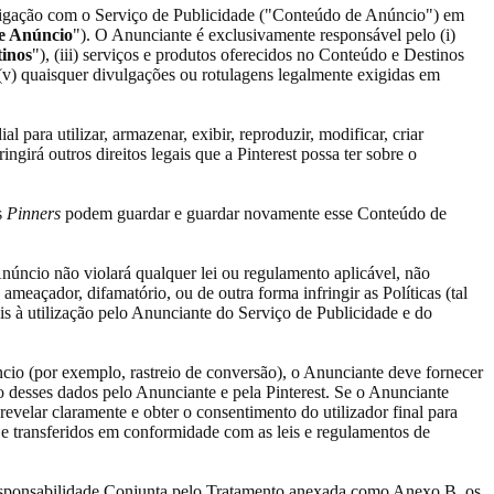
m ligação com o Serviço de Publicidade ("Conteúdo de Anúncio") em
de Anúncio
"). O Anunciante é exclusivamente responsável pelo (i)
tinos
"), (iii) serviços e produtos oferecidos no Conteúdo e Destinos
 (v) quaisquer divulgações ou rotulagens legalmente exigidas em
ial para utilizar, armazenar, exibir, reproduzir, modificar, criar
girá outros direitos legais que a Pinterest possa ter sobre o
s
Pinners
podem guardar e guardar novamente esse Conteúdo de
Anúncio não violará qualquer lei ou regulamento aplicável, não
 ameaçador, difamatório, ou de outra forma infringir as Políticas (tal
eis à utilização pelo Anunciante do Serviço de Publicidade e do
ncio (por exemplo, rastreio de conversão), o Anunciante deve fornecer
ção desses dados pelo Anunciante e pela Pinterest. Se o Anunciante
revelar claramente e obter o consentimento do utilizador final para
s e transferidos em conformidade com as leis e regulamentos de
esponsabilidade Conjunta pelo Tratamento anexada como Anexo B, os