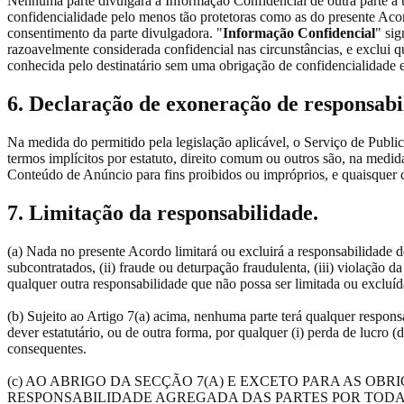
Nenhuma parte divulgará a Informação Confidencial de outra parte a te
confidencialidade pelo menos tão protetoras como as do presente Acord
consentimento da parte divulgadora. "
Informação Confidencial
" si
razoavelmente considerada confidencial nas circunstâncias, e exclui qu
conhecida pelo destinatário sem uma obrigação de confidencialidade ex
6. Declaração de exoneração de responsabi
Na medida do permitido pela legislação aplicável, o Serviço de Public
termos implícitos por estatuto, direito comum ou outros são, na medi
Conteúdo de Anúncio para fins proibidos ou impróprios, e quaisquer cré
7. Limitação da responsabilidade.
(a) Nada no presente Acordo limitará ou excluirá a responsabilidade 
subcontratados, (ii) fraude ou deturpação fraudulenta, (iii) violação 
qualquer outra responsabilidade que não possa ser limitada ou excluíd
(b) Sujeito ao Artigo 7(a) acima, nenhuma parte terá qualquer respons
dever estatutário, ou de outra forma, por qualquer (i) perda de lucro (
consequentes.
(c) AO ABRIGO DA SECÇÃO 7(A) E EXCETO PARA AS 
RESPONSABILIDADE AGREGADA DAS PARTES POR TOD