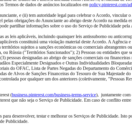
os Termos de dados de anúncios localizados em
policy.pinterest.com/a
nunciante, e (ii) tem autoridade legal para celebrar o Acordo, vincular 
 pelas obrigações do Anunciante ao abrigo deste Acordo na medida em q
rest pode partilhar informações sobre o uso do Serviço de Publicidade 
 as leis aplicáveis, incluindo quaisquer leis antissuborno ou anticor
plicáveis constituirá uma violação material deste Acordo. A Agência e 
m territórios sujeitos a sanções económicas ou comerciais abrangentes o
, ou Rússia ("Territórios Sancionados"); 2) Pessoas ou entidades que 
3) pessoas designadas ao abrigo de sanções comerciais ou financeiras na
e Cidadãos Especialmente Designados e Outras Individualidades Bloque
toriais do OFAC, Lista de Partes Negadas do Departamento do Comércio
adas de Alvos de Sanções Financeiras do Tesouro de Sua Majestade do
ontrolada por qualquer um dos anteriores (coletivamente, "Pessoas Restr
erest (
business.pinterest.com/business-terms-service
), juntamente com q
terest que não seja o Serviço de Publicidade. Em caso de conflito entre
 para desenvolver, testar e melhorar os Serviços de Publicidade. Isto p
 de Publicidade.