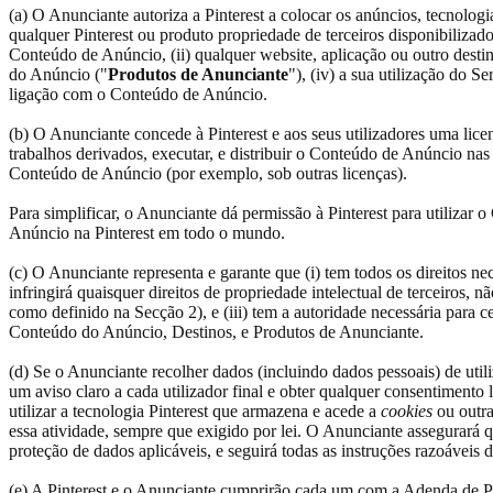
(a) O Anunciante autoriza a Pinterest a colocar os anúncios, tecnol
qualquer Pinterest ou produto propriedade de terceiros disponibiliza
Conteúdo de Anúncio, (ii) qualquer website, aplicação ou outro desti
do Anúncio ("
Produtos de Anunciante
"), (iv) a sua utilização do 
ligação com o Conteúdo de Anúncio.
(b) O Anunciante concede à Pinterest e aos seus utilizadores uma lice
trabalhos derivados, executar, e distribuir o Conteúdo de Anúncio nas 
Conteúdo de Anúncio (por exemplo, sob outras licenças).
Para simplificar, o Anunciante dá permissão à Pinterest para utiliza
Anúncio na Pinterest em todo o mundo.
(c) O Anunciante representa e garante que (i) tem todos os direitos n
infringirá quaisquer direitos de propriedade intelectual de terceiros, n
como definido na Secção 2), e (iii) tem a autoridade necessária para 
Conteúdo do Anúncio, Destinos, e Produtos de Anunciante.
(d) Se o Anunciante recolher dados (incluindo dados pessoais) de uti
um aviso claro a cada utilizador final e obter qualquer consentimento 
utilizar a tecnologia Pinterest que armazena e acede a
cookies
ou outra
essa atividade, sempre que exigido por lei. O Anunciante assegurará q
proteção de dados aplicáveis, e seguirá todas as instruções razoáveis
(e) A Pinterest e o Anunciante cumprirão cada um com a Adenda de 