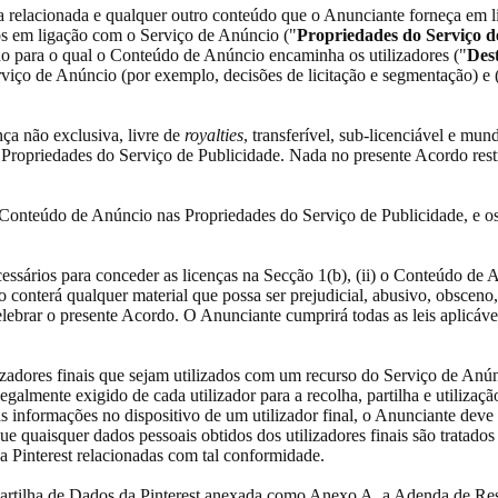
ogia relacionada e qualquer outro conteúdo que o Anunciante forneça e
dos em ligação com o Serviço de Anúncio ("
Propriedades do Serviço 
no para o qual o Conteúdo de Anúncio encaminha os utilizadores ("
Des
Serviço de Anúncio (por exemplo, decisões de licitação e segmentação) e
nça não exclusiva, livre de
royalties
, transferível, sub-licenciável e mund
Propriedades do Serviço de Publicidade. Nada no presente Acordo restrin
r o Conteúdo de Anúncio nas Propriedades do Serviço de Publicidade, e o
ecessários para conceder as licenças na Secção 1(b), (ii) o Conteúdo de 
ão conterá qualquer material que possa ser prejudicial, abusivo, obsceno,
celebrar o presente Acordo. O Anunciante cumprirá todas as leis aplicáv
lizadores finais que sejam utilizados com um recurso do Serviço de Anú
legalmente exigido de cada utilizador para a recolha, partilha e utiliza
s informações no dispositivo de um utilizador final, o Anunciante deve 
ue quaisquer dados pessoais obtidos dos utilizadores finais são tratado
 da Pinterest relacionadas com tal conformidade.
Partilha de Dados da Pinterest anexada como Anexo A, a Adenda de R