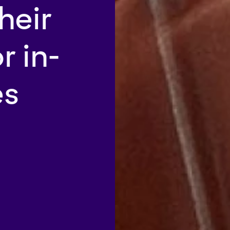
their
r in-
es