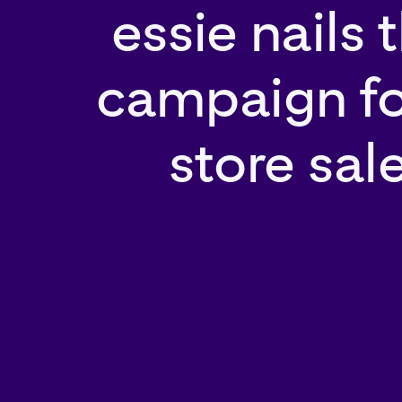
essie nails 
campaign fo
store sal