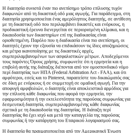
Η διαιτησία συνιστά έναν πιο ανεπίσημο τρόπο επίλυσης τυχόν
διαφωνιών από τη δικαστική οδό μιας αγωγής. Για παράδειγμα, στη
διαιτησία χρησιμοποιείται ένας αμερόληπτος διαιτητής, σε αντίθεση
με τη δικαστική οδό που περιλαμβάνει δικαστές και ενόρκους, η
προδικαστική έρευνα διενεργείται σε περιορισμένη κλίμακα, και η
δικαιοδοσία των δικαστηρίων επί της διαδικασίας είναι
οριοθετημένη. Παρόλο που η διαδικασία είναι πιο ανεπίσημη, οι
διαιτητές έχουν την εξουσία να επιδικάσουν τις ίδιες αποζημιώσεις
και μέτρα ικανοποίησης με τις δικαστικές αρχές,
συμπεριλαμβανομένων των ασφαλιστικών μέτρων. Αποδεχόμενοι
τους παρόντες Όρους χρήσης, συμφωνείτε ότι η ερμηνεία και η
επιβολή αυτής της διάταξης διέπονται από τον ομοσπονδιακό νόμο
περί διαιτησίας των ΗΠΑ (Federal Arbitration Act - FAA), και ότι
αμφότεροι, εσείς και το Pinterest, παραιτείστε του δικαιώματός σας
σε δίκη με ενόρκους ή σε συμμετοχή σε ομαδική αγωγή. Για την
αποφυγή αμφιβολιών, ο διαιτητής είναι αποκλειστικά αρμόδιος για
την επίλυση κάθε διαφωνίας που αφορά την ερμηνεία, την
εφαρμοσιμότητα ή την εκτελεστότητα της παρούσας συμφωνίας για
δεσμευτική διαιτησία, συμπεριλαμβανομένης κάθε διαφωνίας
σχετικά με τη δικαιοδοσία της διαιτησίας. Η διάταξη περί
διαιτησίας θα έχει ισχύ και μετά την καταγγελία της παρούσας
συμφωνίας ή την κατάργηση του Εταιρικού λογαριασμού σας.
Η διαιτησία θα πραγματοποιείται από την Αμερικανική Ένωση