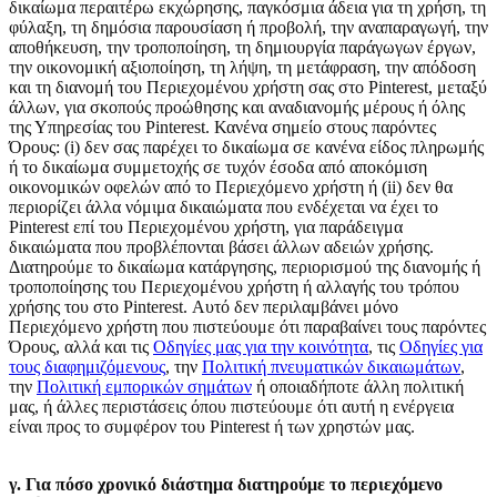
δικαίωμα περαιτέρω εκχώρησης, παγκόσμια άδεια για τη χρήση, τη
φύλαξη, τη δημόσια παρουσίαση ή προβολή, την αναπαραγωγή, την
αποθήκευση, την τροποποίηση, τη δημιουργία παράγωγων έργων,
την οικονομική αξιοποίηση, τη λήψη, τη μετάφραση, την απόδοση
και τη διανομή του Περιεχομένου χρήστη σας στο Pinterest, μεταξύ
άλλων, για σκοπούς προώθησης και αναδιανομής μέρους ή όλης
της Υπηρεσίας του Pinterest. Κανένα σημείο στους παρόντες
Όρους: (i) δεν σας παρέχει το δικαίωμα σε κανένα είδος πληρωμής
ή το δικαίωμα συμμετοχής σε τυχόν έσοδα από αποκόμιση
οικονομικών οφελών από το Περιεχόμενο χρήστη ή (ii) δεν θα
περιορίζει άλλα νόμιμα δικαιώματα που ενδέχεται να έχει το
Pinterest επί του Περιεχομένου χρήστη, για παράδειγμα
δικαιώματα που προβλέπονται βάσει άλλων αδειών χρήσης.
Διατηρούμε το δικαίωμα κατάργησης, περιορισμού της διανομής ή
τροποποίησης του Περιεχομένου χρήστη ή αλλαγής του τρόπου
χρήσης του στο Pinterest. Αυτό δεν περιλαμβάνει μόνο
Περιεχόμενο χρήστη που πιστεύουμε ότι παραβαίνει τους παρόντες
Όρους, αλλά και τις
Οδηγίες μας για την κοινότητα
, τις
Οδηγίες για
τους διαφημιζόμενους
, την
Πολιτική πνευματικών δικαιωμάτων
,
την
Πολιτική εμπορικών σημάτων
ή οποιαδήποτε άλλη πολιτική
μας, ή άλλες περιστάσεις όπου πιστεύουμε ότι αυτή η ενέργεια
είναι προς το συμφέρον του Pinterest ή των χρηστών μας.
γ. Για πόσο χρονικό διάστημα διατηρούμε το περιεχόμενο