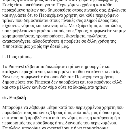
Εσείς είστε υπεύθυνοι για το Περιεχόμενο χρήστη και κάθε
περιεχόμενο τρίτων που δημοσιεύετε στους πίνακές σας. Δηλώνετε
και εγγυάστε ότι το Περιεχόμενο χρήστη και κάθε περιεχόμενο
τρίτων που δημοσιεύεται στους πίνακές σας πληροί όλους τους
ισχύοντες νόμους και κανονισμούς. Με εξαίρεση τις περιπτώσεις
που προβλέπονται ρητά σε αυτούς τους Όρους, συμφωνείτε να μην
χρησιμοποιήσετε, τροποποιήσετε, διανείμετε, πωλήσετε,
αναπαραγάγετε, αδειοδοτήσετε ή προβείτε σε άλλη χρήση της
Υπηρεσίας μας χωρίς την άδειά μας.
ii. Προς τρίτους.
Το Pinterest σέβεται τα δικαιώματα τρίτων δημιουργών και
κατόχων περιεχόμενου, και περιμένει το ίδιο να κάνετε κι εσείς.
Συνεπώς, συμφωνείτε ότι οποιοδήποτε Περιεχόμενο χρήστη
δημοσιεύετε στο Pinterest δεν παραβαίνει επί του παρόντος αλλά
και στο μέλλον κανέναν νόμο ούτε τα δικαιώματα τρίτων.
στ. Επιβολή
Μπορούμε να λάβουμε μέτρα κατά του περιεχομένου χρήστη που
παραβιάζει τους παρόντες Όρους ή τις πολιτικές μας ή όπου μας
επιτρέπεται ή προβλέπεται από τον νόμο, όπως η κατάργηση ή ο
περιορισμός της πρόσβασης ή της διανομής του περιεχομένου.
Επιπλέον, μπορούμε να αναστείλουμε ή να τερματίσουμε