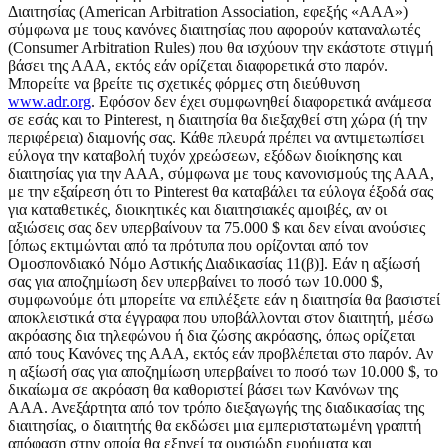
Διαιτησίας (American Arbitration Association, εφεξής «ΑΑΑ»)
σύμφωνα με τους κανόνες διαιτησίας που αφορούν καταναλωτές
(Consumer Arbitration Rules) που θα ισχύουν την εκάστοτε στιγμή
βάσει της ΑΑΑ, εκτός εάν ορίζεται διαφορετικά στο παρόν.
Μπορείτε να βρείτε τις σχετικές φόρμες στη διεύθυνση
www.adr.org
. Εφόσον δεν έχει συμφωνηθεί διαφορετικά ανάμεσα
σε εσάς και το Pinterest, η διαιτησία θα διεξαχθεί στη χώρα (ή την
περιφέρεια) διαμονής σας. Κάθε πλευρά πρέπει να αντιμετωπίσει
εύλογα την καταβολή τυχόν χρεώσεων, εξόδων διοίκησης και
διαιτησίας για την ΑΑΑ, σύμφωνα με τους κανονισμούς της ΑΑΑ,
με την εξαίρεση ότι το Pinterest θα καταβάλει τα εύλογα έξοδά σας
για καταθετικές, διοικητικές και διαιτησιακές αμοιβές, αν οι
αξιώσεις σας δεν υπερβαίνουν τα 75.000 $ και δεν είναι ανούσιες
[όπως εκτιμώνται από τα πρότυπα που ορίζονται από τον
Ομοσπονδιακό Νόμο Αστικής Διαδικασίας 11(β)]. Εάν η αξίωσή
σας για αποζημίωση δεν υπερβαίνει το ποσό των 10.000 $,
συμφωνούμε ότι μπορείτε να επιλέξετε εάν η διαιτησία θα βασιστεί
αποκλειστικά στα έγγραφα που υποβάλλονται στον διαιτητή, μέσω
ακρόασης δια τηλεφώνου ή δια ζώσης ακρόασης, όπως ορίζεται
από τους Κανόνες της ΑΑΑ, εκτός εάν προβλέπεται στο παρόν. Αν
η αξίωσή σας για αποζημίωση υπερβαίνει το ποσό των 10.000 $, το
δικαίωμα σε ακρόαση θα καθοριστεί βάσει των Κανόνων της
ΑΑΑ. Ανεξάρτητα από τον τρόπο διεξαγωγής της διαδικασίας της
διαιτησίας, ο διαιτητής θα εκδώσει μια εμπεριστατωμένη γραπτή
απόφαση στην οποία θα εξηγεί τα ουσιώδη ευρήματα και