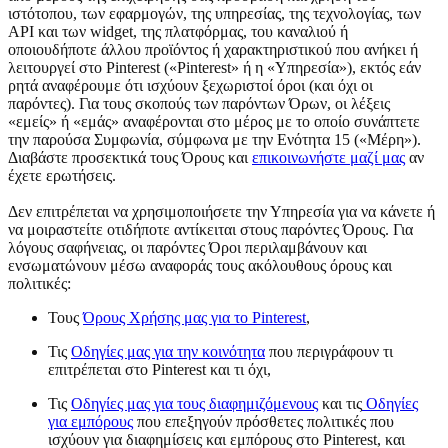
ιστότοπου, των εφαρμογών, της υπηρεσίας, της τεχνολογίας, των
API και των widget, της πλατφόρμας, του καναλιού ή
οποιουδήποτε άλλου προϊόντος ή χαρακτηριστικού που ανήκει ή
λειτουργεί στο Pinterest («Pinterest» ή η «Υπηρεσία»), εκτός εάν
ρητά αναφέρουμε ότι ισχύουν ξεχωριστοί όροι (και όχι οι
παρόντες). Για τους σκοπούς των παρόντων Όρων, οι λέξεις
«εμείς» ή «εμάς» αναφέρονται στο μέρος με το οποίο συνάπτετε
την παρούσα Συμφωνία, σύμφωνα με την Ενότητα 15 («Μέρη»).
Διαβάστε προσεκτικά τους Όρους και
επικοινωνήστε μαζί μας
αν
έχετε ερωτήσεις.
Δεν επιτρέπεται να χρησιμοποιήσετε την Υπηρεσία για να κάνετε ή
να μοιραστείτε οτιδήποτε αντίκειται στους παρόντες Όρους. Για
λόγους σαφήνειας, οι παρόντες Όροι περιλαμβάνουν και
ενσωματώνουν μέσω αναφοράς τους ακόλουθους όρους και
πολιτικές:
Τους
Όρους Χρήσης μας για το Pinterest
,
Τις
Οδηγίες μας για την κοινότητα
που περιγράφουν τι
επιτρέπεται στο Pinterest και τι όχι,
Τις
Οδηγίες μας για τους διαφημιζόμενους
και τις
Οδηγίες
για εμπόρους
που επεξηγούν πρόσθετες πολιτικές που
ισχύουν για διαφημίσεις και εμπόρους στο Pinterest, και