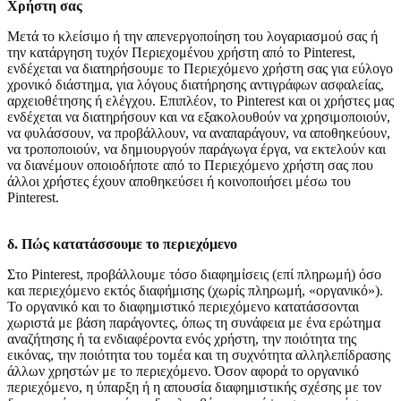
Χρήστη σας
Μετά το κλείσιμο ή την απενεργοποίηση του λογαριασμού σας ή
την κατάργηση τυχόν Περιεχομένου χρήστη από το Pinterest,
ενδέχεται να διατηρήσουμε το Περιεχόμενο χρήστη σας για εύλογο
χρονικό διάστημα, για λόγους διατήρησης αντιγράφων ασφαλείας,
αρχειοθέτησης ή ελέγχου. Επιπλέον, το Pinterest και οι χρήστες μας
ενδέχεται να διατηρήσουν και να εξακολουθούν να χρησιμοποιούν,
να φυλάσσουν, να προβάλλουν, να αναπαράγουν, να αποθηκεύουν,
να τροποποιούν, να δημιουργούν παράγωγα έργα, να εκτελούν και
να διανέμουν οποιοδήποτε από το Περιεχόμενο χρήστη σας που
άλλοι χρήστες έχουν αποθηκεύσει ή κοινοποιήσει μέσω του
Pinterest.
δ. Πώς κατατάσσουμε το περιεχόμενο
Στο Pinterest, προβάλλουμε τόσο διαφημίσεις (επί πληρωμή) όσο
και περιεχόμενο εκτός διαφήμισης (χωρίς πληρωμή, «οργανικό»).
Το οργανικό και το διαφημιστικό περιεχόμενο κατατάσσονται
χωριστά με βάση παράγοντες, όπως τη συνάφεια με ένα ερώτημα
αναζήτησης ή τα ενδιαφέροντα ενός χρήστη, την ποιότητα της
εικόνας, την ποιότητα του τομέα και τη συχνότητα αλληλεπίδρασης
άλλων χρηστών με το περιεχόμενο. Όσον αφορά το οργανικό
περιεχόμενο, η ύπαρξη ή η απουσία διαφημιστικής σχέσης με τον