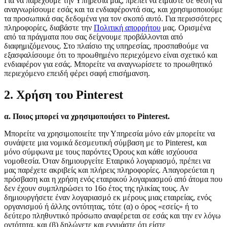
Για να παρέχουμε την Υπηρεσία μας, πρέπει να είμαστε σε θέση να
αναγνωρίσουμε εσάς και τα ενδιαφέροντά σας, και χρησιμοποιούμε
τα προσωπικά σας δεδομένα για τον σκοπό αυτό. Για περισσότερες
πληροφορίες, διαβάστε την
Πολιτική απορρήτου
μας. Ορισμένα
από τα πράγματα που σας δείχνουμε προβάλλονται από
διαφημιζόμενους. Στο πλαίσιο της υπηρεσίας, προσπαθούμε να
εξασφαλίσουμε ότι το προωθημένο περιεχόμενο είναι σχετικό και
ενδιαφέρον για εσάς. Μπορείτε να αναγνωρίσετε το προωθητικό
περιεχόμενο επειδή φέρει σαφή επισήμανση.
2. Χρήση του Pinterest
α. Ποιος μπορεί να χρησιμοποιήσει το Pinterest.
Μπορείτε να χρησιμοποιείτε την Υπηρεσία μόνο εάν μπορείτε να
συνάψετε μια νομικά δεσμευτική σύμβαση με το Pinterest, και
μόνο σύμφωνα με τους παρόντες Όρους και κάθε ισχύουσα
νομοθεσία. Όταν δημιουργείτε Εταιρικό λογαριασμό, πρέπει να
μας παρέχετε ακριβείς και πλήρεις πληροφορίες. Απαγορεύεται η
πρόσβαση και η χρήση ενός εταιρικού λογαριασμού από άτομα που
δεν έχουν συμπληρώσει το 16ο έτος της ηλικίας τους. Αν
δημιουργήσετε έναν λογαριασμό εκ μέρους μιας εταιρείας, ενός
οργανισμού ή άλλης οντότητας, τότε (α) ο όρος «εσείς» ή το
δεύτερο πληθυντικό πρόσωπο αναφέρεται σε εσάς και την εν λόγω
οντότητα, και (β) δηλώνετε και εγγυάστε ότι είστε