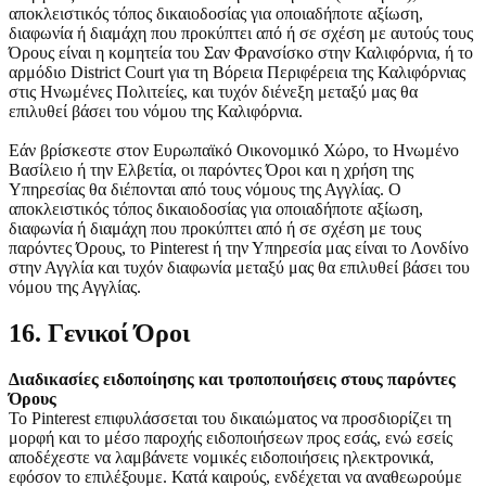
αποκλειστικός τόπος δικαιοδοσίας για οποιαδήποτε αξίωση,
διαφωνία ή διαμάχη που προκύπτει από ή σε σχέση με αυτούς τους
Όρους είναι η κομητεία του Σαν Φρανσίσκο στην Καλιφόρνια, ή το
αρμόδιο District Court για τη Βόρεια Περιφέρεια της Καλιφόρνιας
στις Ηνωμένες Πολιτείες, και τυχόν διένεξη μεταξύ μας θα
επιλυθεί βάσει του νόμου της Καλιφόρνια.
Εάν βρίσκεστε στον Ευρωπαϊκό Οικονομικό Χώρο, το Ηνωμένο
Βασίλειο ή την Ελβετία, οι παρόντες Όροι και η χρήση της
Υπηρεσίας θα διέπονται από τους νόμους της Αγγλίας. Ο
αποκλειστικός τόπος δικαιοδοσίας για οποιαδήποτε αξίωση,
διαφωνία ή διαμάχη που προκύπτει από ή σε σχέση με τους
παρόντες Όρους, το Pinterest ή την Υπηρεσία μας είναι το Λονδίνο
στην Αγγλία και τυχόν διαφωνία μεταξύ μας θα επιλυθεί βάσει του
νόμου της Αγγλίας.
16. Γενικοί Όροι
Διαδικασίες ειδοποίησης και τροποποιήσεις στους παρόντες
Όρους
Το Pinterest επιφυλάσσεται του δικαιώματος να προσδιορίζει τη
μορφή και το μέσο παροχής ειδοποιήσεων προς εσάς, ενώ εσείς
αποδέχεστε να λαμβάνετε νομικές ειδοποιήσεις ηλεκτρονικά,
εφόσον το επιλέξουμε. Κατά καιρούς, ενδέχεται να αναθεωρούμε