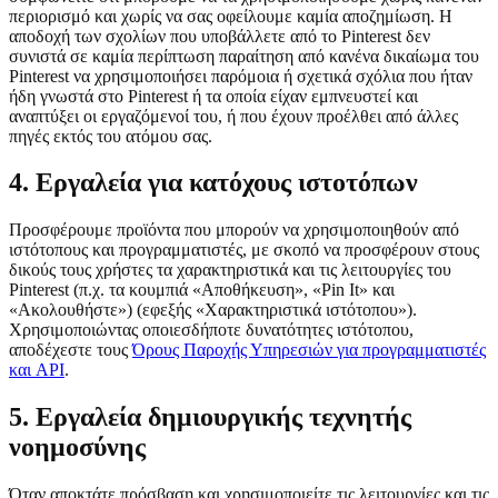
περιορισμό και χωρίς να σας οφείλουμε καμία αποζημίωση. Η
αποδοχή των σχολίων που υποβάλλετε από το Pinterest δεν
συνιστά σε καμία περίπτωση παραίτηση από κανένα δικαίωμα του
Pinterest να χρησιμοποιήσει παρόμοια ή σχετικά σχόλια που ήταν
ήδη γνωστά στο Pinterest ή τα οποία είχαν εμπνευστεί και
αναπτύξει οι εργαζόμενοί του, ή που έχουν προέλθει από άλλες
πηγές εκτός του ατόμου σας.
4. Εργαλεία για κατόχους ιστοτόπων
Προσφέρουμε προϊόντα που μπορούν να χρησιμοποιηθούν από
ιστότοπους και προγραμματιστές, με σκοπό να προσφέρουν στους
δικούς τους χρήστες τα χαρακτηριστικά και τις λειτουργίες του
Pinterest (π.χ. τα κουμπιά «Αποθήκευση», «Pin It» και
«Ακολουθήστε») (εφεξής «Χαρακτηριστικά ιστότοπου»).
Χρησιμοποιώντας οποιεσδήποτε δυνατότητες ιστότοπου,
αποδέχεστε τους
Όρους Παροχής Υπηρεσιών για προγραμματιστές
και API
.
5. Εργαλεία δημιουργικής τεχνητής
νοημοσύνης
Όταν αποκτάτε πρόσβαση και χρησιμοποιείτε τις λειτουργίες και τις