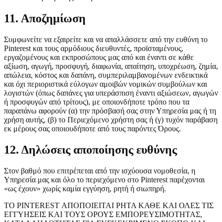
11. Αποζημίωση
Συμφωνείτε να εξαιρείτε και να απαλλάσσετε από την ευθύνη το
Pinterest και τους αρμόδιους διευθυντές, προϊσταμένους,
εργαζομένους και εκπροσώπους μας από και έναντι σε κάθε
αξίωση, αγωγή, προσφυγή, διαφωνία, απαίτηση, υποχρέωση, ζημία,
απώλεια, κόστος και δαπάνη, συμπεριλαμβανομένων ενδεικτικά
και όχι περιοριστικά εύλογων αμοιβών νομικών συμβούλων και
λογιστών (όπως δαπάνες για υπεράσπιση έναντι αξιώσεων, αγωγών
ή προσφυγών από τρίτους), με οποιονδήποτε τρόπο που τα
παραπάνω αφορούν (α) την πρόσβασή σας στην Υπηρεσία μας ή τη
χρήση αυτής, (β) το Περιεχόμενο χρήστη σας ή (γ) τυχόν παράβαση
εκ μέρους σας οποιουδήποτε από τους παρόντες Όρους.
12. Δηλώσεις αποποίησης ευθύνης
Στον βαθμό που επιτρέπεται από την ισχύουσα νομοθεσία, η
Υπηρεσία μας και όλο το περιεχόμενο στο Pinterest παρέχονται
«ως έχουν» χωρίς καμία εγγύηση, ρητή ή σιωπηρή.
ΤΟ PINTEREST ΑΠΟΠΟΙΕΙΤΑΙ ΡΗΤΑ ΚΑΘΕ ΚΑΙ ΟΛΕΣ ΤΙΣ
ΕΓΓΥΗΣΕΙΣ ΚΑΙ ΤΟΥΣ ΟΡΟΥΣ ΕΜΠΟΡΕΥΣΙΜΟΤΗΤΑΣ,