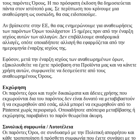
τους παρόντες Όρους. Η πιο πρόσφατη έκδοση θα δημοσιεύεται
πάντα στον ιστότοπό μας. Σε περίπτωση που κρίνουμε μια
αναθεώρηση ως ουσιώδη, θα σας ειδοποιούμε.
Αν βρίσκεστε στην ΕΕ, θα σας ενημερώνουμε για αναθεωρήσεις
των παρόντων Όρων τουλάχιστον 15 ημέρες πριν από την έναρξη
ισχύος αυτών των αλλαγών. Δεν επιβάλλουμε αναδρομικά
αλλαγές, οπότε οποιαδήποτε αλλαγή θα εφαρμόζεται από την
ημερομηνία έναρξης ισχύος της.
Εφόσον, μετά την έναρξη ισχύος των αναθεωρημένων όρων,
εξακολουθείτε να έχετε πρόσβαση στα Προϊόντα μας και να κάνετε
χρήση αυτών, συμφωνείτε να δεσμεύεστε από τους
αναθεωρημένους Όρους.
Εκχώρηση
Οι παρόντες όροι και τυχόν δικαιώματα και άδειες χρήσης που
εκχωρούνται δια του παρόντος δεν είναι δυνατό να μεταβιβαστούν
ή να εκχωρηθούν από εσάς, αλλά μπορεί να εκχωρηθούν από το
Pinterest χωρίς περιορισμό. Οποιαδήποτε απόπειρα μεταβίβασης ή
εκχώρησης παραβαίνει το παρόν θεωρείται άκυρη.
Συνολική συμφωνία / Αυτοτέλεια
Οι παρόντες Όροι, σε συνδυασμό με την Πολιτική απορρήτου και
κάθε τροποποίηση ή πρόσθετη συμφωνία που έχετε συνάψει με το