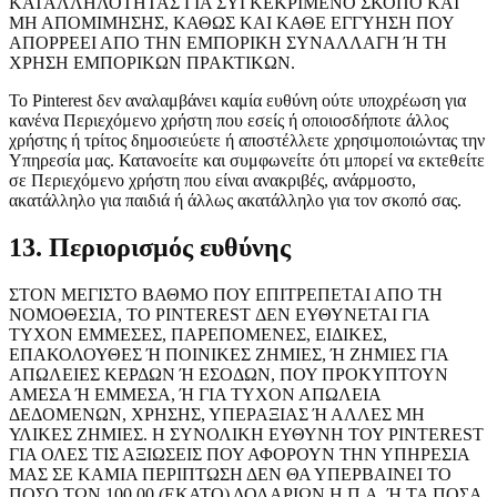
ΚΑΤΑΛΛΗΛΟΤΗΤΑΣ ΓΙΑ ΣΥΓΚΕΚΡΙΜΕΝΟ ΣΚΟΠΟ ΚΑΙ
ΜΗ ΑΠΟΜΙΜΗΣΗΣ, ΚΑΘΩΣ ΚΑΙ ΚΑΘΕ ΕΓΓΥΗΣΗ ΠΟΥ
ΑΠΟΡΡΕΕΙ ΑΠΟ ΤΗΝ ΕΜΠΟΡΙΚΗ ΣΥΝΑΛΛΑΓΗ Ή ΤΗ
ΧΡΗΣΗ ΕΜΠΟΡΙΚΩΝ ΠΡΑΚΤΙΚΩΝ.
Το Pinterest δεν αναλαμβάνει καμία ευθύνη ούτε υποχρέωση για
κανένα Περιεχόμενο χρήστη που εσείς ή οποιοσδήποτε άλλος
χρήστης ή τρίτος δημοσιεύετε ή αποστέλλετε χρησιμοποιώντας την
Υπηρεσία μας. Κατανοείτε και συμφωνείτε ότι μπορεί να εκτεθείτε
σε Περιεχόμενο χρήστη που είναι ανακριβές, ανάρμοστο,
ακατάλληλο για παιδιά ή άλλως ακατάλληλο για τον σκοπό σας.
13. Περιορισμός ευθύνης
ΣΤΟΝ ΜΕΓΙΣΤΟ ΒΑΘΜΟ ΠΟΥ ΕΠΙΤΡΕΠΕΤΑΙ ΑΠΟ ΤΗ
ΝΟΜΟΘΕΣΙΑ, ΤΟ PINTEREST ΔΕΝ ΕΥΘΥΝΕΤΑΙ ΓΙΑ
ΤΥΧΟΝ ΕΜΜΕΣΕΣ, ΠΑΡΕΠΟΜΕΝΕΣ, ΕΙΔΙΚΕΣ,
ΕΠΑΚΟΛΟΥΘΕΣ Ή ΠΟΙΝΙΚΕΣ ΖΗΜΙΕΣ, Ή ΖΗΜΙΕΣ ΓΙΑ
ΑΠΩΛΕΙΕΣ ΚΕΡΔΩΝ Ή ΕΣΟΔΩΝ, ΠΟΥ ΠΡΟΚΥΠΤΟΥΝ
ΑΜΕΣΑ Ή ΕΜΜΕΣΑ, Ή ΓΙΑ ΤΥΧΟΝ ΑΠΩΛΕΙΑ
ΔΕΔΟΜΕΝΩΝ, ΧΡΗΣΗΣ, ΥΠΕΡΑΞΙΑΣ Ή ΑΛΛΕΣ ΜΗ
ΥΛΙΚΕΣ ΖΗΜΙΕΣ. Η ΣΥΝΟΛΙΚΗ ΕΥΘΥΝΗ ΤΟΥ PINTEREST
ΓΙΑ ΟΛΕΣ ΤΙΣ ΑΞΙΩΣΕΙΣ ΠΟΥ ΑΦΟΡΟΥΝ ΤΗΝ ΥΠΗΡΕΣΙΑ
ΜΑΣ ΣΕ ΚΑΜΙΑ ΠΕΡΙΠΤΩΣΗ ΔΕΝ ΘΑ ΥΠΕΡΒΑΙΝΕΙ ΤΟ
ΠΟΣΟ ΤΩΝ 100,00 (ΕΚΑΤΟ) ΔΟΛΑΡΙΩΝ Η.Π.Α. Ή ΤΑ ΠΟΣΑ