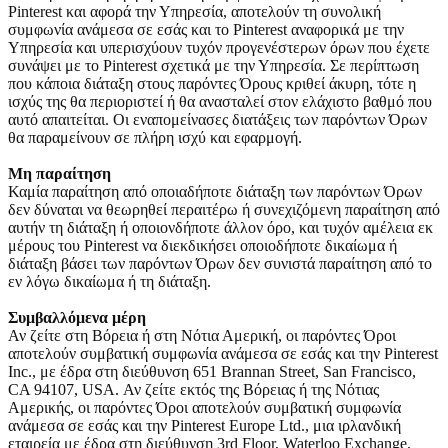
Pinterest και αφορά την Υπηρεσία, αποτελούν τη συνολική
συμφωνία ανάμεσα σε εσάς και το Pinterest αναφορικά με την
Υπηρεσία και υπερισχύουν τυχόν προγενέστερων όρων που έχετε
συνάψει με το Pinterest σχετικά με την Υπηρεσία. Σε περίπτωση
που κάποια διάταξη στους παρόντες Όρους κριθεί άκυρη, τότε η
ισχύς της θα περιοριστεί ή θα ανασταλεί στον ελάχιστο βαθμό που
αυτό απαιτείται. Οι εναπομείνασες διατάξεις των παρόντων Όρων
θα παραμείνουν σε πλήρη ισχύ και εφαρμογή.
Μη παραίτηση
Καμία παραίτηση από οποιαδήποτε διάταξη των παρόντων Όρων
δεν δύναται να θεωρηθεί περαιτέρω ή συνεχιζόμενη παραίτηση από
αυτήν τη διάταξη ή οποιονδήποτε άλλον όρο, και τυχόν αμέλεια εκ
μέρους του Pinterest να διεκδικήσει οποιοδήποτε δικαίωμα ή
διάταξη βάσει των παρόντων Όρων δεν συνιστά παραίτηση από το
εν λόγω δικαίωμα ή τη διάταξη.
Συμβαλλόμενα μέρη
Αν ζείτε στη Βόρεια ή στη Νότια Αμερική, οι παρόντες Όροι
αποτελούν συμβατική συμφωνία ανάμεσα σε εσάς και την Pinterest
Inc., με έδρα στη διεύθυνση 651 Brannan Street, San Francisco,
CA 94107, USA. Αν ζείτε εκτός της Βόρειας ή της Νότιας
Αμερικής, οι παρόντες Όροι αποτελούν συμβατική συμφωνία
ανάμεσα σε εσάς και την Pinterest Europe Ltd., μια ιρλανδική
εταιρεία με έδρα στη διεύθυνση 3rd Floor, Waterloo Exchange,