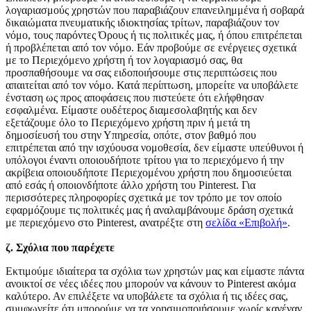
λογαριασμούς χρηστών που παραβιάζουν επανειλημμένα ή σοβαρά
δικαιώματα πνευματικής ιδιοκτησίας τρίτων, παραβιάζουν τον
νόμο, τους παρόντες Όρους ή τις πολιτικές μας, ή όπου επιτρέπεται
ή προβλέπεται από τον νόμο. Εάν προβούμε σε ενέργειες σχετικά
με το Περιεχόμενο χρήστη ή τον λογαριασμό σας, θα
προσπαθήσουμε να σας ειδοποιήσουμε στις περιπτώσεις που
απαιτείται από τον νόμο. Κατά περίπτωση, μπορείτε να υποβάλετε
ένσταση ως προς αποφάσεις που πιστεύετε ότι ελήφθησαν
εσφαλμένα. Είμαστε ουδέτερος διαμεσολαβητής και δεν
εξετάζουμε όλο το Περιεχόμενο χρήστη πριν ή μετά τη
δημοσίευσή του στην Υπηρεσία, οπότε, στον βαθμό που
επιτρέπεται από την ισχύουσα νομοθεσία, δεν είμαστε υπεύθυνοι ή
υπόλογοι έναντι οποιουδήποτε τρίτου για το περιεχόμενο ή την
ακρίβεια οποιουδήποτε Περιεχομένου χρήστη που δημοσιεύεται
από εσάς ή οποιονδήποτε άλλο χρήστη του Pinterest. Για
περισσότερες πληροφορίες σχετικά με τον τρόπο με τον οποίο
εφαρμόζουμε τις πολιτικές μας ή αναλαμβάνουμε δράση σχετικά
με περιεχόμενο στο Pinterest, ανατρέξτε στη
σελίδα «Επιβολή»
.
ζ. Σχόλια που παρέχετε
Εκτιμούμε ιδιαίτερα τα σχόλια των χρηστών μας και είμαστε πάντα
ανοικτοί σε νέες ιδέες που μπορούν να κάνουν το Pinterest ακόμα
καλύτερο. Αν επιλέξετε να υποβάλετε τα σχόλια ή τις ιδέες σας,
συμφωνείτε ότι μπορούμε να τα χρησιμοποιήσουμε χωρίς κανέναν