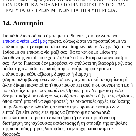
ΠΟΥ ΕΧΕΤΕ ΚΑΤΑΒΑΛΕΙ ΣΤΟ PINTEREST ΕΝΤΟΣ ΤΩΝ
ΤΕΛΕΥΤΑΙΩΝ ΤΡΙΩΝ ΜΗΝΩΝ ΓΙΑ ΤΗΝ ΥΠΗΡΕΣΙΑ.
14. Διαιτησία
Για κάθε διαφορά που έχετε με το Pinterest, συμφωνείτε να
επικοινωνείτε μαζί μας
πρώτα, ούτως ώστε να προσπαθούμε να
επιλύσουμε τη διαφορά μέσω ανεπίσημων οδών. Αν χρειάζεται να
έρθουμε σε επικοινωνία μαζί σας, θα το κάνουμε μέσω της
διεύθυνσης email που έχετε δηλώσει στον Εταιρικό λογαριασμό
σας. Αν το Pinterest δεν μπορέσει να επιλύσει τη διαφορά μαζί σας
μέσω της ανεπίσημης οδού, συμφωνούμε αμφότεροι να
επιλύσουμε κάθε αξίωση, διαφορά ή διαμάχη
(συμπεριλαμβανομένων αξιώσεων για χρηματική αποζημίωση ή
άλλη δίκαιη ικανοποίηση) που προκύπτει από ή σε συνάρτηση με ή
που σχετίζεται με τους παρόντες Όρους ή την Υπηρεσία μέσω
δεσμευτικής διαιτησίας όπως ορίζεται παρακάτω ή (για τις αξιώσεις
όπου αυτό μπορεί να εφαρμοστεί) σε δικαστικές αρχές εκδίκασης
μικροδιαφορών. Ωστόσο, τίποτα στην παρούσα ενότητα δεν
εμποδίζει είτε εσάς είτε εμάς να ζητήσουμε προσωρινά
ασφαλιστικά μέτρα στο δικαστήριο (ή σε διαιτησία) για τη
διατήρηση της ισχύουσας κατάστασης ή τη στήριξη της επιβολής
της παρούσας ρήτρας διαιτησίας στην αρχή οποιασδήποτε
διαφοράς.