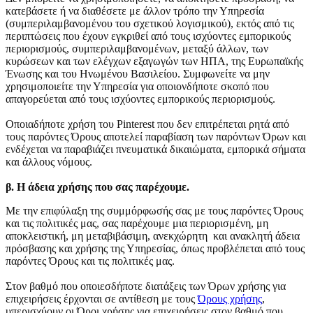
κατεβάσετε ή να διαθέσετε με άλλον τρόπο την Υπηρεσία
(συμπεριλαμβανομένου του σχετικού λογισμικού), εκτός από τις
περιπτώσεις που έχουν εγκριθεί από τους ισχύοντες εμπορικούς
περιορισμούς, συμπεριλαμβανομένων, μεταξύ άλλων, των
κυρώσεων και των ελέγχων εξαγωγών των ΗΠΑ, της Ευρωπαϊκής
Ένωσης και του Ηνωμένου Βασιλείου. Συμφωνείτε να μην
χρησιμοποιείτε την Υπηρεσία για οποιονδήποτε σκοπό που
απαγορεύεται από τους ισχύοντες εμπορικούς περιορισμούς.
Οποιαδήποτε χρήση του Pinterest που δεν επιτρέπεται ρητά από
τους παρόντες Όρους αποτελεί παραβίαση των παρόντων Όρων και
ενδέχεται να παραβιάζει πνευματικά δικαιώματα, εμπορικά σήματα
και άλλους νόμους.
β. Η άδεια χρήσης που σας παρέχουμε.
Με την επιφύλαξη της συμμόρφωσής σας με τους παρόντες Όρους
και τις πολιτικές μας, σας παρέχουμε μια περιορισμένη, μη
αποκλειστική, μη μεταβιβάσιμη, ανεκχώρητη και ανακλητή άδεια
πρόσβασης και χρήσης της Υπηρεσίας, όπως προβλέπεται από τους
παρόντες Όρους και τις πολιτικές μας.
Στον βαθμό που οποιεσδήποτε διατάξεις των Όρων χρήσης για
επιχειρήσεις έρχονται σε αντίθεση με τους
Όρους χρήσης
,
υπερισχύουν οι Όροι χρήσης για επιχειρήσεις στον βαθμό που