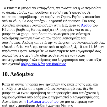
Το Pinterest μπορεί να καταργήσει, να αναστείλει ή να περιορίσει
το δικαίωμά σας για πρόσβαση ή χρήση της Υπηρεσίας σε
περίπτωση παραβίασης των παρόντων Όρων. Εφόσον απαιτείται
από το νόμο, θα σας παρέχουμε γραπτή ειδοποίηση. Για τους
Χρήστες εταιρικών λογαριασμών στην ΕΕ, αυτό το
Άρθρο
του
Κέντρου βοήθειας θα σας παρέχει πληροφορίες για το πώς
μπορείτε να χρησιμοποιήσετε το εσωτερικό μας σύστημα
διαχείρισης καταγγελιών και τον τρόπο λειτουργίας του
συστήματος. Ακόμη και μετά την κατάργηση του λογαριασμού σας,
εξακολουθείτε να δεσμεύεστε από τα άρθρα 3, 4, 10 και 11-16 των
παρόντων Όρων. Μπορείτε να καταργήσετε τον λογαριασμό σας
οποιαδήποτε στιγμή. Για οδηγίες σχετικά με τον τρόπο
απενεργοποίησης ή κλεισίματος του λογαριασμού σας, ανατρέξτε
στο σχετικό
άρθρο του Κέντρου βοήθειας
.
10. Δεδομένα
Κατά τη συνήθη πορεία των εργασιών της επιχείρησής μας, εάν
επιλέξετε να κλείσετε οριστικά τον λογαριασμό σας, δεν θα
μπορείτε να έχετε πρόσβαση σε πληροφορίες που παρέχονται ή
δημιουργούνται από εσάς μόλις τερματιστεί ο λογαριασμός σας.
Ανατρέξτε στην
Πολιτική απορρήτου
για μια περιγραφή των
πολιτικών πρόσβασης δεδομένων του Pinterest.