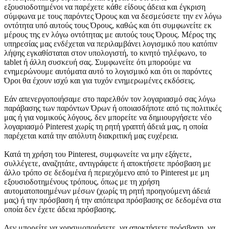
εξουσιοδοτημένοι να παρέχετε κάθε είδους άδεια και έγκριση
σύμφωνα με τους παρόντες Όρους και να δεσμεύσετε την εν λόγω
οντότητα υπό αυτούς τους Όρους, καθώς και ότι συμφωνείτε εκ
μέρους της εν λόγω οντότητας με αυτούς τους Όρους. Μέρος της
υπηρεσίας μας ενδέχεται να περιλαμβάνει λογισμικό που κατόπιν
λήψης εγκαθίσταται στον υπολογιστή, το κινητό τηλέφωνο, το
tablet ή άλλη συσκευή σας. Συμφωνείτε ότι μπορούμε να
ενημερώνουμε αυτόματα αυτό το λογισμικό και ότι οι παρόντες
Όροι θα έχουν ισχύ και για τυχόν ενημερωμένες εκδόσεις.
Εάν απενεργοποιήσαμε στο παρελθόν τον λογαριασμό σας λόγω
παράβασης των παρόντων Όρων ή οποιασδήποτε από τις πολιτικές
μας ή για νομικούς λόγους, δεν μπορείτε να δημιουργήσετε νέο
λογαριασμό Pinterest χωρίς τη ρητή γραπτή άδειά μας, η οποία
παρέχεται κατά την απόλυτη διακριτική μας ευχέρεια.
Κατά τη χρήση του Pinterest, συμφωνείτε να μην εξάγετε,
συλλέγετε, αναζητάτε, αντιγράφετε ή αποκτήσετε πρόσβαση με
άλλο τρόπο σε δεδομένα ή περιεχόμενο από το Pinterest με μη
εξουσιοδοτημένους τρόπους, όπως με τη χρήση
αυτοματοποιημένων μέσων (χωρίς τη ρητή προηγούμενη άδειά
μας) ή την πρόσβαση ή την απόπειρα πρόσβασης σε δεδομένα στα
οποία δεν έχετε άδεια πρόσβασης.
Δεν μπορείτε να χρησιμοποιήσετε, να αποκτήσετε πρόσβαση, να