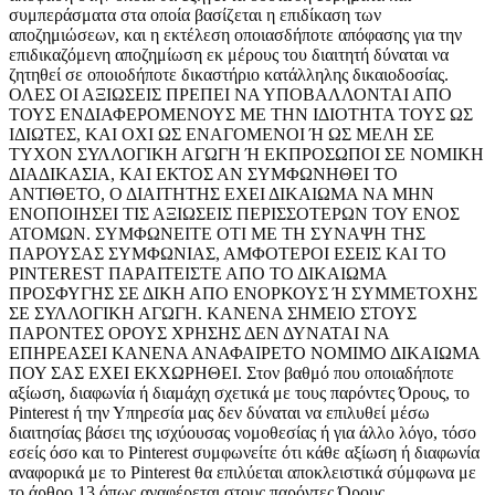
συμπεράσματα στα οποία βασίζεται η επιδίκαση των
αποζημιώσεων, και η εκτέλεση οποιασδήποτε απόφασης για την
επιδικαζόμενη αποζημίωση εκ μέρους του διαιτητή δύναται να
ζητηθεί σε οποιοδήποτε δικαστήριο κατάλληλης δικαιοδοσίας.
ΟΛΕΣ ΟΙ ΑΞΙΩΣΕΙΣ ΠΡΕΠΕΙ ΝΑ ΥΠΟΒΑΛΛΟΝΤΑΙ ΑΠΟ
ΤΟΥΣ ΕΝΔΙΑΦΕΡΟΜΕΝΟΥΣ ΜΕ ΤΗΝ ΙΔΙΟΤΗΤΑ ΤΟΥΣ ΩΣ
ΙΔΙΩΤΕΣ, ΚΑΙ ΟΧΙ ΩΣ ΕΝΑΓΟΜΕΝΟΙ Ή ΩΣ ΜΕΛΗ ΣΕ
ΤΥΧΟΝ ΣΥΛΛΟΓΙΚΗ ΑΓΩΓΗ Ή ΕΚΠΡΟΣΩΠΟΙ ΣΕ ΝΟΜΙΚΗ
ΔΙΑΔΙΚΑΣΙΑ, ΚΑΙ ΕΚΤΟΣ ΑΝ ΣΥΜΦΩΝΗΘΕΙ ΤΟ
ΑΝΤΙΘΕΤΟ, Ο ΔΙΑΙΤΗΤΗΣ ΕΧΕΙ ΔΙΚΑΙΩΜΑ ΝΑ ΜΗΝ
ΕΝΟΠΟΙΗΣΕΙ ΤΙΣ ΑΞΙΩΣΕΙΣ ΠΕΡΙΣΣΟΤΕΡΩΝ ΤΟΥ ΕΝΟΣ
ΑΤΟΜΩΝ. ΣΥΜΦΩΝΕΙΤΕ ΟΤΙ ΜΕ ΤΗ ΣΥΝΑΨΗ ΤΗΣ
ΠΑΡΟΥΣΑΣ ΣΥΜΦΩΝΙΑΣ, ΑΜΦΟΤΕΡΟΙ ΕΣΕΙΣ ΚΑΙ ΤΟ
PINTEREST ΠΑΡΑΙΤΕΙΣΤΕ ΑΠΟ ΤΟ ΔΙΚΑΙΩΜΑ
ΠΡΟΣΦΥΓΗΣ ΣΕ ΔΙΚΗ ΑΠΟ ΕΝΟΡΚΟΥΣ Ή ΣΥΜΜΕΤΟΧΗΣ
ΣΕ ΣΥΛΛΟΓΙΚΗ ΑΓΩΓΗ. ΚΑΝΕΝΑ ΣΗΜΕΙΟ ΣΤΟΥΣ
ΠΑΡΟΝΤΕΣ ΟΡΟΥΣ ΧΡΗΣΗΣ ΔΕΝ ΔΥΝΑΤΑΙ ΝΑ
ΕΠΗΡΕΑΣΕΙ ΚΑΝΕΝΑ ΑΝΑΦΑΙΡΕΤΟ ΝΟΜΙΜΟ ΔΙΚΑΙΩΜΑ
ΠΟΥ ΣΑΣ ΕΧΕΙ ΕΚΧΩΡΗΘΕΙ. Στον βαθμό που οποιαδήποτε
αξίωση, διαφωνία ή διαμάχη σχετικά με τους παρόντες Όρους, το
Pinterest ή την Υπηρεσία μας δεν δύναται να επιλυθεί μέσω
διαιτησίας βάσει της ισχύουσας νομοθεσίας ή για άλλο λόγο, τόσο
εσείς όσο και το Pinterest συμφωνείτε ότι κάθε αξίωση ή διαφωνία
αναφορικά με το Pinterest θα επιλύεται αποκλειστικά σύμφωνα με
το άρθρο 13 όπως αναφέρεται στους παρόντες Όρους.