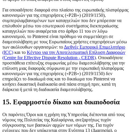
Για οποιαδήποτε διαφορά στο πλαίσιο της ευρωπαϊκής πλατφόρμας
κανονισμών για της επιχειρήσεις («P2B») (2019/1150),
συμπεριλαμβανομένων των καταγγελιών που δεν μπόρεσαν να
επιλυθούν μέσω του εσωτερικού συστήματος διεκπεραίωσης
καταγγελιών που αναφέρεται στο άρθρο 11 του εν λόγω
κανονισμού, το Pinterest είναι πρόθυμο να συμμετάσχει σε
διαμεσολάβηση με τους Ευρωπαίους χρήστες επιχειρήσεων μέσω
των ακόλουθων οργανισμών: το
Διεθνές Εμπορικό Επιμελητήριο
(ICC)
και το
Κέντρο για την Αποτελεσματική Επίλυση Διαφορών
(Centre for Effective Dispute Resolution - CEDR)
. Οποιαδήποτε
προσπάθεια επίτευξης συμφωνίας μέσω διαμεσολάβησης για την
επίλυση μιας διαφοράς σύμφωνα με την ευρωπαϊκή πλατφόρμας
κανονισμών για της επιχειρήσεις («P2B») (2019/1150) δεν
επηρεάζει το δικαίωμά σας και το δικαίωμα του Pinterest να
κινήσει δικαστική διαδικασία ανά πάσα στιγμή πριν, κατά τη
διάρκεια ή μετά τη διαδικασία διαμεσολάβησης.
15. Εφαρμοστέο δίκαιο και δικαιοδοσία
Οι παρόντες Όροι και η χρήση της Υπηρεσίας διέπονται από τους
νόμους της Πολιτείας της Καλιφόρνια, ανεξαρτήτως τυχόν
σύγκρουσης των βασικών αρχών των νόμων της. Για τυχόν
ενέργειες που δεν υπόκεινται στην Ενότητα 13 (Διαιτησία), ο