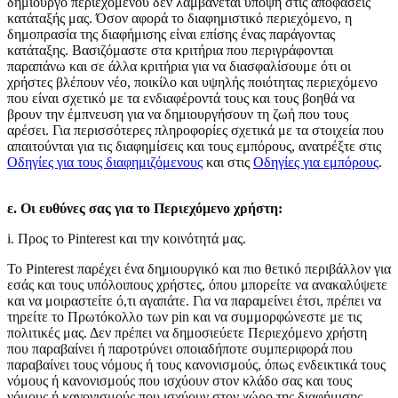
δημιουργό περιεχομένου δεν λαμβάνεται υπόψη στις αποφάσεις
κατάταξής μας. Όσον αφορά το διαφημιστικό περιεχόμενο, η
δημοπρασία της διαφήμισης είναι επίσης ένας παράγοντας
κατάταξης. Βασιζόμαστε στα κριτήρια που περιγράφονται
παραπάνω και σε άλλα κριτήρια για να διασφαλίσουμε ότι οι
χρήστες βλέπουν νέο, ποικίλο και υψηλής ποιότητας περιεχόμενο
που είναι σχετικό με τα ενδιαφέροντά τους και τους βοηθά να
βρουν την έμπνευση για να δημιουργήσουν τη ζωή που τους
αρέσει. Για περισσότερες πληροφορίες σχετικά με τα στοιχεία που
απαιτούνται για τις διαφημίσεις και τους εμπόρους, ανατρέξτε στις
Οδηγίες για τους διαφημιζόμενους
και στις
Οδηγίες για εμπόρους
.
ε. Οι ευθύνες σας για το Περιεχόμενο χρήστη:
i. Προς το Pinterest και την κοινότητά μας.
Το Pinterest παρέχει ένα δημιουργικό και πιο θετικό περιβάλλον για
εσάς και τους υπόλοιπους χρήστες, όπου μπορείτε να ανακαλύψετε
και να μοιραστείτε ό,τι αγαπάτε. Για να παραμείνει έτσι, πρέπει να
τηρείτε το Πρωτόκολλο των pin και να συμμορφώνεστε με τις
πολιτικές μας. Δεν πρέπει να δημοσιεύετε Περιεχόμενο χρήστη
που παραβαίνει ή παροτρύνει οποιαδήποτε συμπεριφορά που
παραβαίνει τους νόμους ή τους κανονισμούς, όπως ενδεικτικά τους
νόμους ή κανονισμούς που ισχύουν στον κλάδο σας και τους
νόμους ή κανονισμούς που ισχύουν στον χώρο της διαφήμισης.