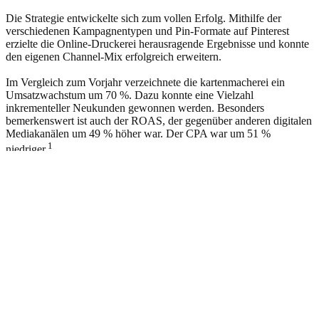
Die Strategie entwickelte sich zum vollen Erfolg. Mithilfe der
verschiedenen Kampagnentypen und Pin-Formate auf Pinterest
erzielte die Online-Druckerei herausragende Ergebnisse und konnte
den eigenen Channel-Mix erfolgreich erweitern.
Im Vergleich zum Vorjahr verzeichnete die kartenmacherei ein
Umsatzwachstum um 70 %. Dazu konnte eine Vielzahl
inkrementeller Neukunden gewonnen werden. Besonders
bemerkenswert ist auch der ROAS, der gegenüber anderen digitalen
Mediakanälen um 49 % höher war. Der CPA war um 51 %
1
niedriger.
Tipps für deine nächste Kampagne
Probiere diese Pinterest Best-Practices aus, um mehr aus deinen
Anzeigen herauszuholen:
1.
Definiere besondere Momente oder bestimmte Zeitfenster, in denen
dein Produkt oder dein Service besonders wichtig ist für deine
Zielgruppe(n) – und veröffentliche regelmäßig neue Pins für diese
Zielgruppe(n).