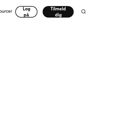
Log
Tilmeld
ourcer
på
dig