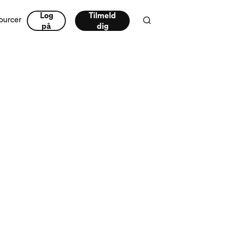
Log
Tilmeld
ourcer
på
dig