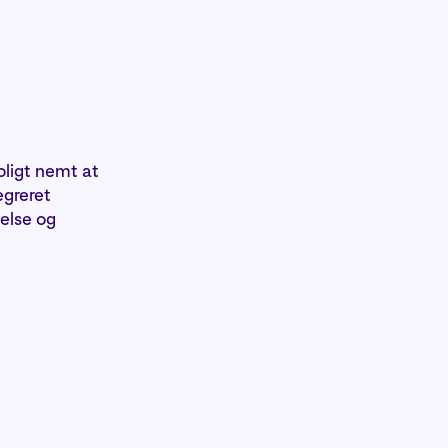
oligt nemt at
egreret
else og