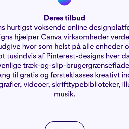
Deres tilbud
s hurtigst voksende online designplat
signs hjælper Canva virksomheder verd
udgive hvor som helst på alle enheder o
bt tusindvis af Pinterest-designs hver d
enlige træk-og-slip-brugergrænseflad
ng til gratis og førsteklasses kreativt i
afier, videoer, skrifttypebiblioteker, il
musik.