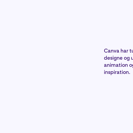
Canva har tu
designe og u
animation o
inspiration.