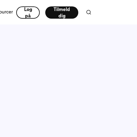
Log
Tilmeld
ourcer
på
dig