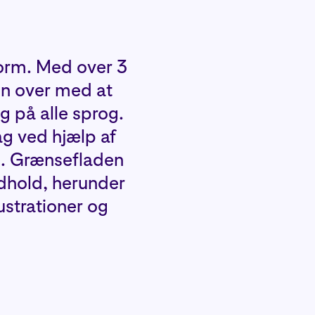
form. Med over 3
en over med at
g på alle sprog.
ag ved hjælp af
e. Grænsefladen
ndhold, herunder
lustrationer og