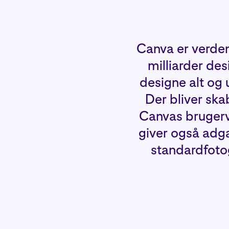
Canva er verden
milliarder de
designe alt og 
Der bliver ska
Canvas brugerv
giver også adga
standardfotogr