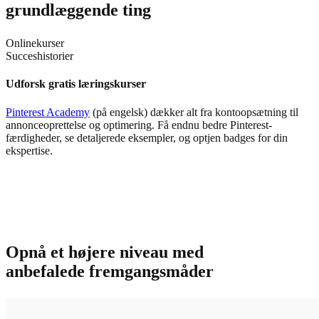
grundlæggende ting
Onlinekurser
Succeshistorier
Udforsk gratis læringskurser
Pinterest Academy
(på engelsk) dækker alt fra kontoopsætning til
annonceoprettelse og optimering. Få endnu bedre Pinterest-
færdigheder, se detaljerede eksempler, og optjen badges for din
ekspertise.
Læs casestudier om markedsføring
Få mere at vide om
nyttige tips og takeaways
fra brands og
bureauer, der har haft succes på Pinterest.
Opnå et højere niveau med
anbefalede fremgangsmåder