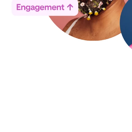
Trends-værktøjet
Trends-værktøjet på Pinterest
viser, hvad folk over hele verden søger
efter lige nu. Se, hvad folk søger, og se nye mønstre for nye emner,
der er populære.