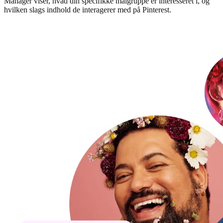
Manager viser, hvad din specifikke målgruppe er interesseret i, og
hvilken slags indhold de interagerer med på Pinterest.