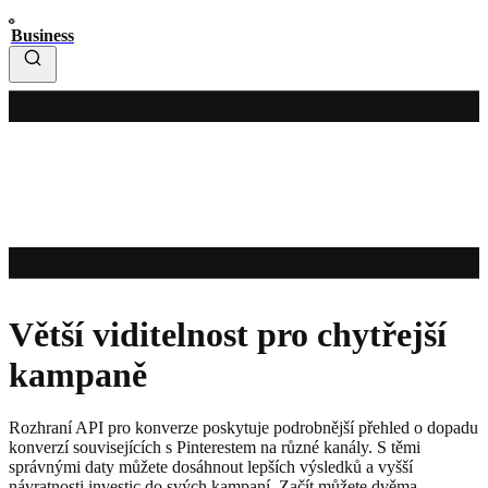
Business
Větší viditelnost pro chytřejší
kampaně
Rozhraní API pro konverze poskytuje podrobnější přehled o dopadu
konverzí souvisejících s Pinterestem na různé kanály. S těmi
správnými daty můžete dosáhnout lepších výsledků a vyšší
návratnosti investic do svých kampaní. Začít můžete dvěma