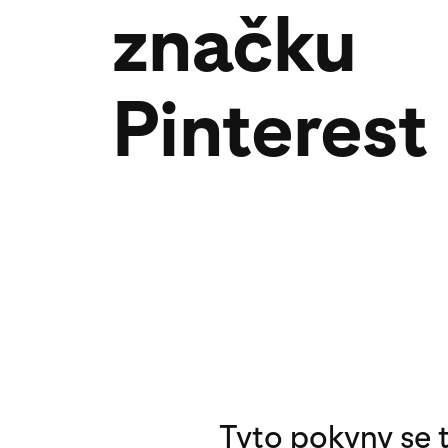
značku
Pinterest
Tyto pokyny se t