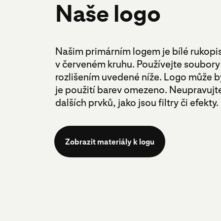
Naše logo
Našim primárním logem je bílé rukopi
v červeném kruhu. Používejte soubor
rozlišením uvedené níže. Logo může bý
je použití barev omezeno. Neupravujt
dalších prvků, jako jsou filtry či efekty.
Zobrazit materiály k logu