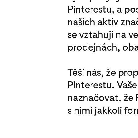
Pinterestu, a po
našich aktiv zna
se vztahují na 
prodejnách, obal
Těší nás, že pro
Pinterestu. Vaš
naznačovat, že 
s nimi jakkoli f