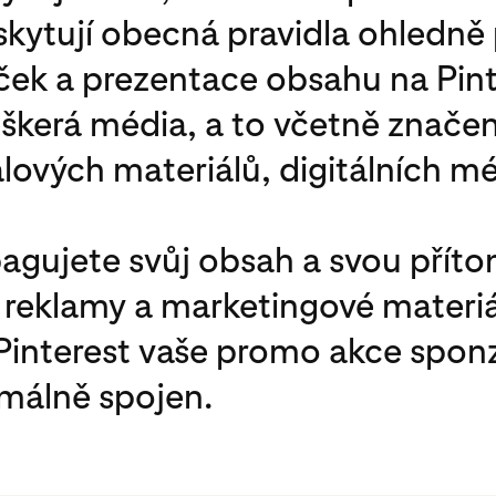
skytují obecná pravidla ohledně
ček a prezentace obsahu na Pint
veškerá média, a to včetně znač
ových materiálů, digitálních médi
pagujete svůj obsah a svou přít
e reklamy a marketingové materiá
Pinterest vaše promo akce spon
ormálně spojen.