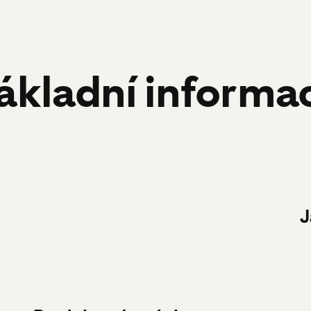
ákladní informa
J