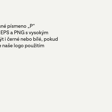
sné písmeno „P“
y EPS a PNG s vysokým
t i černé nebo bílé, pokud
e naše logo použitím