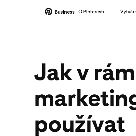
O Pinterestu
Vytvář
Business
Jak v rám
marketin
používat