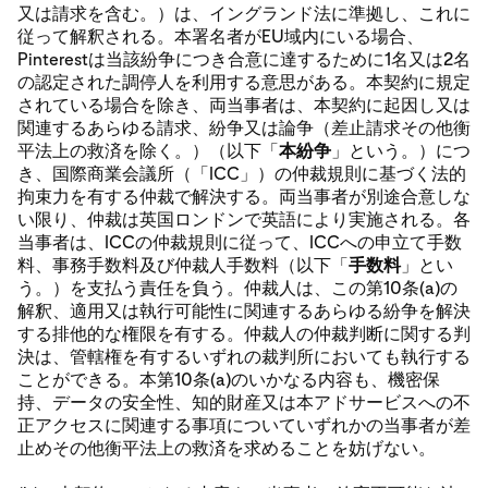
又は請求を含む。）は、イングランド法に準拠し、これに
従って解釈される。本署名者がEU域内にいる場合、
Pinterestは当該紛争につき合意に達するために1名又は2名
の認定された調停人を利用する意思がある。本契約に規定
されている場合を除き、両当事者は、本契約に起因し又は
関連するあらゆる請求、紛争又は論争（差止請求その他衡
平法上の救済を除く。）（以下「
本紛争
」という。）につ
き、国際商業会議所（「ICC」）の仲裁規則に基づく法的
拘束力を有する仲裁で解決する。両当事者が別途合意しな
い限り、仲裁は英国ロンドンで英語により実施される。各
当事者は、ICCの仲裁規則に従って、ICCへの申立て手数
料、事務手数料及び仲裁人手数料（以下「
手数料
」とい
う。）を支払う責任を負う。仲裁人は、この第10条(a)の
解釈、適用又は執行可能性に関連するあらゆる紛争を解決
する排他的な権限を有する。仲裁人の仲裁判断に関する判
決は、管轄権を有するいずれの裁判所においても執行する
ことができる。本第10条(a)のいかなる内容も、機密保
持、データの安全性、知的財産又は本アドサービスへの不
正アクセスに関連する事項についていずれかの当事者が差
止めその他衡平法上の救済を求めることを妨げない。