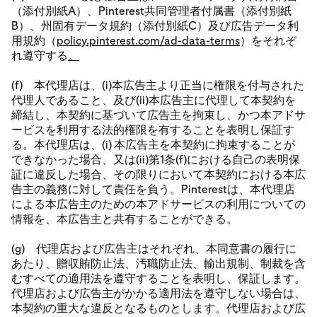
（添付別紙A）、Pinterest共同管理者付属書（添付別紙
B）、州固有データ規約（添付別紙C）及び広告データ利
用規約（
policy.pinterest.com/ad-data-terms
）をそれぞ
れ遵守する
。
(f) 本代理店は、(i)本広告主より正当に権限を付与された
代理人であること、及び(ii)本広告主に代理して本契約を
締結し、本契約に基づいて広告主を拘束し、かつ本アドサ
ービスを利用する法的権限を有することを表明し保証す
る。本代理店は、(i) 本広告主を本契約に拘束することが
できなかった場合、又は(ii)第1条(f)における自己の表明保
証に違反した場合、その限りにおいて本契約における本広
告主の義務に対して責任を負う。Pinterestは、本代理店
による本広告主のための本アドサービスの利用についての
情報を、本広告主と共有することができる。
(g) 代理店および広告主はそれぞれ、本同意書の履行に
あたり、贈収賄防止法、汚職防止法、輸出規制、制裁を含
むすべての適用法を遵守することを表明し、保証します。
代理店および広告主がかかる適用法を遵守しない場合は、
本契約の重大な違反となるものとします。代理店および広