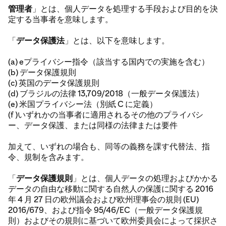
管理者
」とは、個人データを処理する手段および目的を決
定する当事者を意味します。
「
データ保護法
」とは、以下を意味します。
(a) eプライバシー指令（該当する国内での実施を含む）
(b) データ保護規則
(c) 英国のデータ保護規則
(d) ブラジルの法律 13,709/2018（一般データ保護法）
(e) 米国プライバシー法（別紙 C に定義）
(f )いずれかの当事者に適用されるその他のプライバシ
ー、データ保護、または同様の法律または要件
加えて、いずれの場合も、同等の義務を課す代替法、指
令、規制を含みます。
「
データ保護規則
」とは、個人データの処理およびかかる
データの自由な移動に関する自然人の保護に関する 2016
年 4 月 27 日の欧州議会および欧州理事会の規則 (EU)
2016/679、および指令 95/46/EC（一般データ保護規
則）およびその規則に基づいて欧州委員会によって採択さ