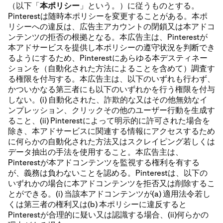
（以下「
本ポリシー
」という。）に従うものとする。
Pinterestは随時本ポリシーを変更することがある。本ポ
リシーへの違反は、広告主アカウントの閉鎖又は本アドコ
ンテンツの拒否の根拠となる。本広告主は、Pinterestが
本アドサービスを提供し本ポリシーの遵守状況を判断でき
るようにするため、Pinterestにあらゆる本デスティネー
ションを（自動化された方法によることを含めて）調査す
る権限を付与する。本広告主は、以下のいずれも行わず、
かついかなる第三者にも以下のいずれかを行う権限を付与
しない。(i) 自動化された、詐欺的な又はその他無効なイ
ンプレッション、クリックその他のユーザー行動を生成す
ること、(ii) Pinterestによって明示的に許可された場合を
除き、本アドサービスに関連する情報にアクセスするため
に何らかの自動化された方法又はスクレイピング若しくは
データ抽出の手法を使用すること。本広告主は、
Pinterestが本アドコンテンツを監視する権利を有する
が、義務は負わないことを認める。Pinterestは、以下の
いずれかの場合に本アドコンテンツを拒否又は削除するこ
とができる。(i) 当該本アドコンテンツが(a) 適用法令若し
くは第三者の権利又は(b) 本ポリシーに違反すると
Pinterestが合理的に疑い又は認識する場合、(ii)何らかの