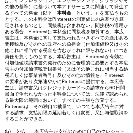
ば、インプレッション、エンゲージメント、クリックやそ
の他の基準）に基づいて本アドサービスに関連して発生す
るすべての料金（以下「
本料金
」という。）を支払うもの
とする。この本料金はPinterestの測定値にのみ基づき算
定されるものとし、間接税は含まれない。間接税の適用が
ある場合、Pinterestは本料金に間接税を加算する。本広
告主は、本料金に関して支払われるべきすべての適用ある
間接税及びその他の政府への負担金（付加価値税又はその
他これに相当する税金を含むがこれに限られない）につき
責任を負うものとする。本広告主は、Pinterestが有効な
付加価値税請求書の発行のために合理的に必要とする本広
告主の付加価値税登録番号（又はその他これに相当する納
税若しくは事業者番号）及びその他の情報を、Pinterest
の要求があり次第速やかにPinterestに提供する。本広告
主は、請求書又はクレジットカードへの請求から60日間
書面で争われなかった本料金については、法律で認められ
る最大限の範囲において、すべての主張を放棄する。
Pinterestは、その独自の裁量で、いつでも本広告主に対
する請求、支払期限の延期若しくは変更、又は与信取消を
することができる。
(b) 支払 本広告主が支払のために自己のクレジット