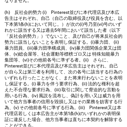
なりません。
(h) 反社会的勢力 (i) Pinterest並びに本代理店及び本広
告主はそれぞれ、自己（自己の取締役及び役員を含む。以
下本第1条(h)において同じ。）が次の(i)号乃至(vi)号のいず
れかに該当する又は過去5年間において該当した者（以下
「反社会的勢力」）でないこと、及び自己が将来反社会的
勢力に該当しないことを表明し保証する。(i)暴力団、 (ii)
暴力団員、(iii)暴力団準構成員、(iv)暴力団関係企業又は団
体、(v)総会屋等、社会運動等標榜ゴロ又は 特殊知能暴力
集団等、(vi)その他前各号に準ずる者。(ii) さらに、
Pinterest並びに本代理店及び本広告主はそれぞれ、自己
が自ら又は第三者を利用して、次の各号に該当する行為の
いずれも行ったことがなく、また将来行わないことを表明
し保証する。(i) 暴力を伴う要求行為、(ii) 法的な権利を超
えた不合理な要求行為、(iii) 取引に関して脅迫的な言動を
用いる行為、(iv) 風説を流布し、偽計を用い又は威力を用
いて他方当事者の信用を毀損し又はその業務を妨害する行
為、(v) その他前各号に準ずる行為。(iii) Pinterest又は本
代理店若しくは本広告主が本第1条(h)のいずれかの表明保
証に違反した場合、他方当事者は直ちに本契約を解除する
ことができる。