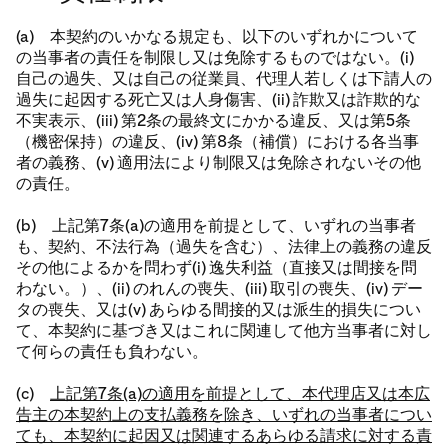
(a) 本契約のいかなる規定も、以下のいずれかについて
の当事者の責任を制限し又は免除するものではない。(i)
自己の過失、又は自己の従業員、代理人若しくは下請人の
過失に起因する死亡又は人身傷害、(ii) 詐欺又は詐欺的な
不実表示、(iii) 第2条の最終文にかかる違反、又は第5条
（機密保持）の違反、(iv) 第8条（補償）における各当事
者の義務、(v) 適用法により制限又は免除されないその他
の責任。
(b) 上記第7条(a)の適用を前提として、いずれの当事者
も、契約、不法行為（過失を含む）、法律上の義務の違反
その他によるかを問わず(i) 逸失利益（直接又は間接を問
わない。）、(ii) のれんの喪失、(iii) 取引の喪失、(iv) デー
タの喪失、又は(v) あらゆる間接的又は派生的損失につい
て、本契約に基づき又はこれに関連して他方当事者に対し
て何らの責任も負わない。
(c)
上記第7条(a)の適用を前提として、本代理店又は本広
告主の本契約上の支払義務を除き、いずれの当事者につい
ても、本契約に起因又は関連するあらゆる請求に対する責