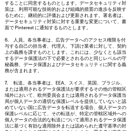
することに同意するものとします。データセキュリティ対
策は、利用可能な技術的および組織的措置の進歩を反映す
るために、継続的に評価および更新されます。署名者は、
データセキュリティ対策に対する重要な変更について、書
面で Pinterest に通知するものとします。
6. 人員。各当事者は、広告データへのアクセス権限を付
与する自己の担当者、代理人、下請け業者に対して、契約
上の義務を課すものとします。これには、少なくとも該当
するデータ保護法の下で必要とされるのと同じレベルの守
秘義務、データ保護およびデータセキュリティに関する義
務が含まれます。
7. 転送。各当事者は、EEA、スイス、英国、ブラジル、
または適用されるデータ保護法が要求するその他の管轄区
域外において、欧州委員会または適用されるデータ保護当
局が個人データの適切な保護レベルを提供していないと認
めていない国に広告データを転送する場合、個人データの
保護レベルに応じて、その転送が、特定の管轄区域外への
個人データの合法的な転送について適用されるデータ保護
法に基づく有効な適用除外または認められた遵守基準の対