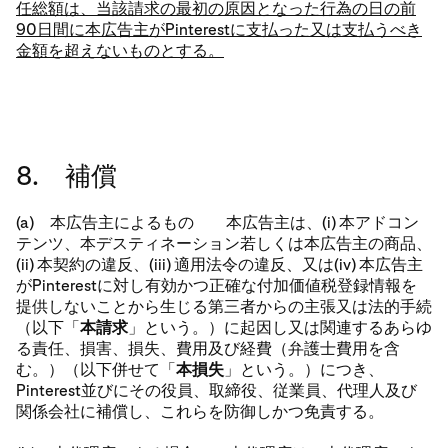
任総額は、当該請求の最初の原因となった行為の日の前
90日間に本広告主がPinterestに支払った又は支払うべき
金額を超えないものとする。
8. 補償
(a) 本広告主によるもの 本広告主は、(i) 本アドコン
テンツ、本デスティネーション若しくは本広告主の商品、
(ii) 本契約の違反、(iii) 適用法令の違反、又は(iv) 本広告主
がPinterestに対し有効かつ正確な付加価値税登録情報を
提供しないことから生じる第三者からの主張又は法的手続
（以下「
本請求
」という。）に起因し又は関連するあらゆ
る責任、損害、損失、費用及び経費（弁護士費用を含
む。）（以下併せて「
本損失
」という。）につき、
Pinterest並びにその役員、取締役、従業員、代理人及び
関係会社に補償し、これらを防御しかつ免責する。