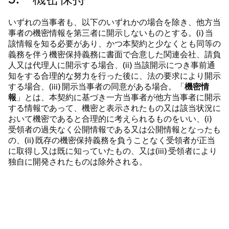
いずれの当事者も、以下のいずれかの場合を除き、他方当
事者の機密情報を第三者に開示しないものとする。(i) 当
該情報を知る必要があり、かつ本契約と少なくとも同等の
義務を伴う機密保持義務に書面で合意した関連会社、請負
人又は代理人に開示する場合、(ii) 当該開示につき事前通
知をする合理的な努力を行った後に、法の要求により開示
する場合、(iii) 開示当事者の同意がある場合。「
機密情
報
」とは、本契約に基づき一方当事者が他方当事者に開示
する情報であって、機密と表示されたもの又は該当状況に
おいて機密であると合理的に考えられるものをいい、(i)
受領者の過失なく公開情報である又は公開情報となったも
の、(ii) 既存の機密保持義務を負うことなく受領者が正当
に取得し又は既に知っていたもの、又は(iii) 受領者により
独自に開発されたものは除外される。