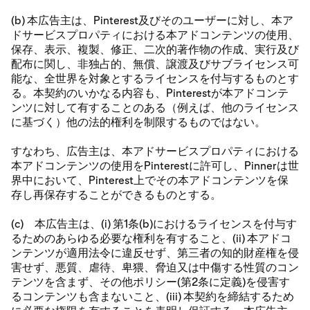
(b) 本広告主は、Pinterest及びそのユーザーに対し、本ア
ドサービスプロパティにおける本アドコンテンツの使用、
保存、表示、複製、修正、二次的著作物の作成、実行及び
配布に関し、非独占的、無償、譲渡及びサブライセンス可
能な、全世界を対象とするライセンスを付与するものとす
る。本契約のいかなる内容も、Pinterestが本アドコンテ
ンツに対して有することのある（例えば、他のライセンス
に基づく）他の法的権利を制限するものではない。
すなわち、広告主は、本アドサービスプロパティにおける
本アドコンテンツの使用をPinterestに許可し、Pinnerは世
界中において、Pinterest上でその本アドコンテンツを保
存し再保存することができるものとする。
(c) 本広告主は、(i) 第1条(b)におけるライセンスを付与す
るためのあらゆる必要な権利を有すること、(ii) 本アドコ
ンテンツが適用法令に違反せず、第三者の知的財産権を侵
害せず、悪質、虐待、卑猥、脅迫又は中傷する性質のコン
テンツを含まず、その他ポリシー(第2条に定義)を侵害す
るコンテンツも含まないこと、(iii) 本契約を締結するため