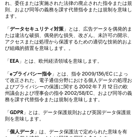
れ、委任または実施された法律の廃止された指令または規
則、および同等の義務を課す代替指令または規制を意味し
ます。
「
データセキュリティ対策
」とは、広告データを偶発的ま
たは違法な破損、偶発的な損失、改ざん、未許可の開示、
アクセスまたは処理から保護するための適切な技術的およ
び組織的措置を意味します。。
「
EEA
」とは、欧州経済領域を意味します。
「
eプライバシー指令
」とは、指令 2009/136/EC によっ
て改正された、電子通信分野における個人データの処理お
よびプライバシーの保護に関する 2002 年 7 月 12 日の欧
州議会および理事会の指令 2002/58/EC、および同等の義
務を課す代替指令または規制を意味します。
「
GDPR
」とは、データ保護規則および英国データ保護規
則を意味します。
「
個人データ
」は、データ保護法で定められた意味を有