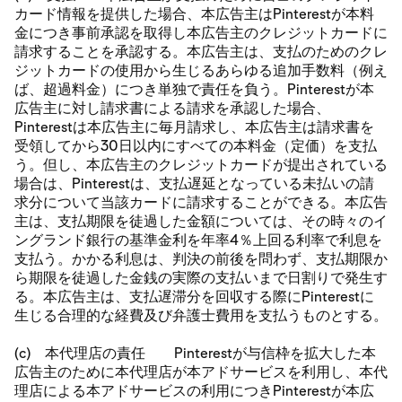
カード情報を提供した場合、本広告主はPinterestが本料
金につき事前承認を取得し本広告主のクレジットカードに
請求することを承認する。本広告主は、支払のためのクレ
ジットカードの使用から生じるあらゆる追加手数料（例え
ば、超過料金）につき単独で責任を負う。Pinterestが本
広告主に対し請求書による請求を承認した場合、
Pinterestは本広告主に毎月請求し、本広告主は請求書を
受領してから30日以内にすべての本料金（定価）を支払
う。但し、本広告主のクレジットカードが提出されている
場合は、Pinterestは、支払遅延となっている未払いの請
求分について当該カードに請求することができる。本広告
主は、支払期限を徒過した金額については、その時々のイ
ングランド銀行の基準金利を年率4％上回る利率で利息を
支払う。かかる利息は、判決の前後を問わず、支払期限か
ら期限を徒過した金銭の実際の支払いまで日割りで発生す
る。本広告主は、支払遅滞分を回収する際にPinterestに
生じる合理的な経費及び弁護士費用を支払うものとする。
(c) 本代理店の責任 Pinterestが与信枠を拡大した本
広告主のために本代理店が本アドサービスを利用し、本代
理店による本アドサービスの利用につきPinterestが本広