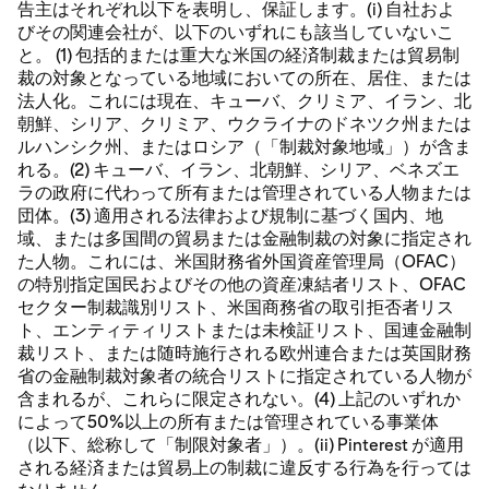
告主はそれぞれ以下を表明し、保証します。(i) 自社およ
びその関連会社が、以下のいずれにも該当していないこ
と。 (1) 包括的または重大な米国の経済制裁または貿易制
裁の対象となっている地域においての所在、居住、または
法人化。これには現在、キューバ、クリミア、イラン、北
朝鮮、シリア、クリミア、ウクライナのドネツク州または
ルハンシク州、またはロシア（「制裁対象地域」）が含ま
れる。(2) キューバ、イラン、北朝鮮、シリア、ベネズエ
ラの政府に代わって所有または管理されている人物または
団体。(3) 適用される法律および規制に基づく国内、地
域、または多国間の貿易または金融制裁の対象に指定され
た人物。これには、米国財務省外国資産管理局（OFAC）
の特別指定国民およびその他の資産凍結者リスト、OFAC
セクター制裁識別リスト、米国商務省の取引拒否者リス
ト、エンティティリストまたは未検証リスト、国連金融制
裁リスト、または随時施行される欧州連合または英国財務
省の金融制裁対象者の統合リストに指定されている人物が
含まれるが、これらに限定されない。(4) 上記のいずれか
によって50%以上の所有または管理されている事業体
（以下、総称して「制限対象者」）。(ii) Pinterest が適用
される経済または貿易上の制裁に違反する行為を行っては