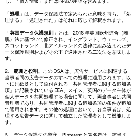
し、「個人情報」または同様の用語を含みます。
「
処理
」は、データ保護法で定められた意味を持ち、「処
理する」「処理された」はそれに応じて解釈されます。
「
英国データ保護規則
」とは、2018 年英国欧州連合（離
脱）法に基づいて修正され、イングランド、ウェールズ、
スコットランド、北アイルランドの法律に組み込まれたデ
ータ保護規則およびその下で適用される二次法を意味しま
す。
2.
範囲と役割
。この DSA は、広告サービスに関連する
当事者間の広告データのすべての処理に適用されます。以
下に別紙 B として添付される「共同管理者に関する追加条
項」に記載されている EEA、スイス、英国のデータ主体が
個人データを共同処理する場合に関して、両当事者は共同
管理者であり、共同管理者に関する追加条項の条件が追加
で適用されます。その他の処理において、各当事者は、処
理する広告データに関して独立した管理者として機能しま
す。
3. データ保護法の遵守。Pinterest と署名者は、該当す