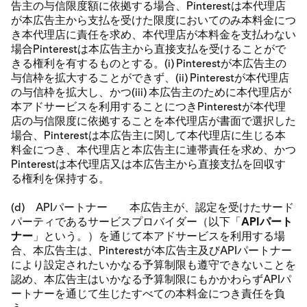
告主の与信限度額に依拠する場合、Pinterestは本代理店
が本広告主から支払を受けた限度においてのみ本料金につ
き本代理店に責任を求め、本代理店が本料金を支払わない
場合Pinterestは本広告主から直接支払を受けることがで
きる権利を有するものとする。(i) Pinterestが本広告主の
与信枠を拡大することができず、(ii) Pinterestが本代理店
の与信枠を拡大し、かつ(iii) 本広告主のために本代理店が
本アドサービスを利用することにつきPinterestが本代理
店の与信限度に依拠することを本代理店が書面で選択した
場合、Pinterestは本広告主に関して本代理店に生じる本
料金につき、本代理店と本広告主に連帯責任を求め、かつ
Pinterestは本代理店又は本広告主から直接支払を回収す
る権利を保持する。
(d) APIパートナー 本広告主が、認定を受けたサード
パーティであるサービスプロバイダー（以下「
APIパート
ナー
」という。）を通じて本アドサービスを利用する場
合、本広告主は、Pinterestが本広告主及びAPIパートナー
により設定されたいかなる予算制限も遵守できないことを
認め、本広告主はいかなる予算制限にもかかわらずAPIパ
ートナーを通じて生じたすべての本料金につき責任を負