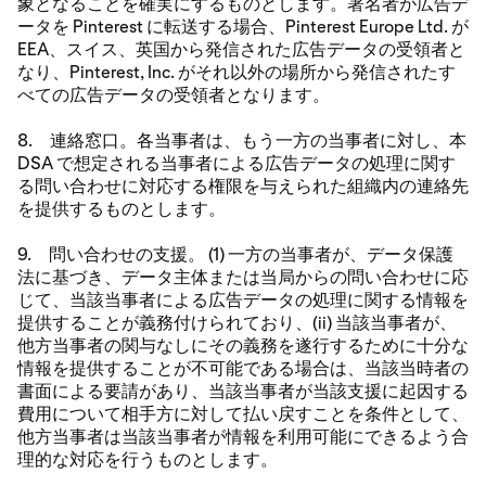
象となることを確実にするものとします。署名者が広告デ
ータを Pinterest に転送する場合、Pinterest Europe Ltd. が
EEA、スイス、英国から発信された広告データの受領者と
なり、Pinterest, Inc. がそれ以外の場所から発信されたす
べての広告データの受領者となります。
8. 連絡窓口。各当事者は、もう一方の当事者に対し、本
DSA で想定される当事者による広告データの処理に関す
る問い合わせに対応する権限を与えられた組織内の連絡先
を提供するものとします。
9. 問い合わせの支援。 (1) 一方の当事者が、データ保護
法に基づき、データ主体または当局からの問い合わせに応
じて、当該当事者による広告データの処理に関する情報を
提供することが義務付けられており、(ii) 当該当事者が、
他方当事者の関与なしにその義務を遂行するために十分な
情報を提供することが不可能である場合は、当該当時者の
書面による要請があり、当該当事者が当該支援に起因する
費用について相手方に対して払い戻すことを条件として、
他方当事者は当該当事者が情報を利用可能にできるよう合
理的な対応を行うものとします。