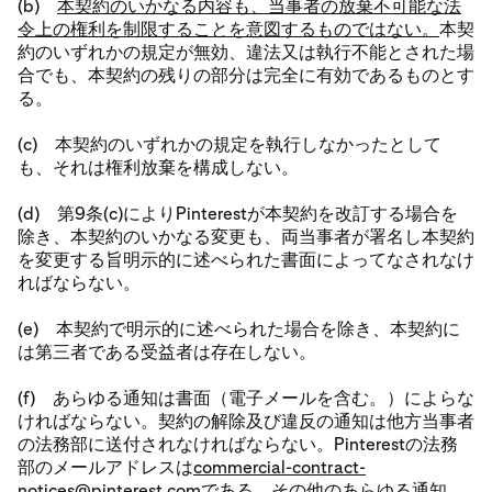
(b)
本契約のいかなる内容も、当事者の放棄不可能な法
令上の権利を制限することを意図するものではない。
本契
約のいずれかの規定が無効、違法又は執行不能とされた場
合でも、本契約の残りの部分は完全に有効であるものとす
る。
(c) 本契約のいずれかの規定を執行しなかったとして
も、それは権利放棄を構成しない。
(d) 第9条(c)によりPinterestが本契約を改訂する場合を
除き、本契約のいかなる変更も、両当事者が署名し本契約
を変更する旨明示的に述べられた書面によってなされなけ
ればならない。
(e) 本契約で明示的に述べられた場合を除き、本契約に
は第三者である受益者は存在しない。
(f) あらゆる通知は書面（電子メールを含む。）によらな
ければならない。契約の解除及び違反の通知は他方当事者
の法務部に送付されなければならない。Pinterestの法務
部のメールアドレスは
commercial-contract-
notices@pinterest.com
である。その他のあらゆる通知