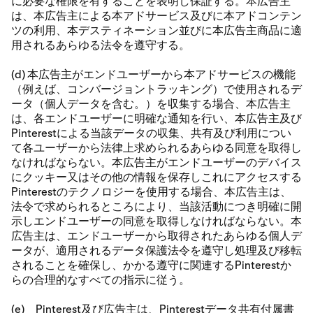
に必要な権限を有することを表明し保証する。本広告主
は、本広告主による本アドサービス及びに本アドコンテン
ツの利用、本デスティネーション並びに本広告主商品に適
用されるあらゆる法令を遵守する。
(d) 本広告主がエンドユーザーから本アドサービスの機能
（例えば、コンバージョントラッキング）で使用されるデ
ータ（個人データを含む。）を収集する場合、本広告主
は、各エンドユーザーに明確な通知を行い、本広告主及び
Pinterestによる当該データの収集、共有及び利用につい
て各ユーザーから法律上求められるあらゆる同意を取得し
なければならない。本広告主がエンドユーザーのデバイス
にクッキー又はその他の情報を保存しこれにアクセスする
Pinterestのテクノロジーを使用する場合、本広告主は、
法令で求められるところにより、当該活動につき明確に開
示しエンドユーザーの同意を取得しなければならない。本
広告主は、エンドユーザーから取得されたあらゆる個人デ
ータが、適用されるデータ保護法令を遵守し処理及び移転
されることを確保し、かかる遵守に関連するPinterestか
らの合理的なすべての指示に従う。
(e) Pinterest及び広告主は、Pinterestデータ共有付属書