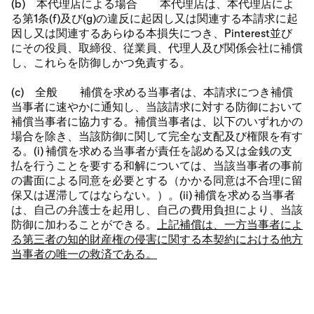
(b) 本代理店による場合 本代理店は、本代理店によ
る第1条(f)及び(g)の違反に起因し又は関連する本請求に起
因し又は関連するあらゆる本損失につき、Pinterest並び
にその役員、取締役、従業員、代理人及び関係会社に補償
し、これらを防御しかつ免責する。
(c) 全般 補償を求める当事者は、本請求につき補償
当事者に速やかに通知し、当該請求に対する防御において
補償当事者に協力する。補償当事者は、以下のいずれかの
場合を除き、当該防御に関して完全な支配及び権限を有す
る。(i) 補償を求める当事者が責任を認める又は金銭の支
払を行うことを要する和解については、当該当事者の事前
の書面による同意を必要とする（かかる同意は不合理に留
保又は遅滞してはならない。）。(ii) 補償を求める当事者
は、自己の弁護士を起用し、自己の費用負担により、当該
防御に加わることができる。
上記補償は、一方当事者によ
る第三者の知的財産権の侵害に関する本契約における他方
当事者の唯一の救済である。