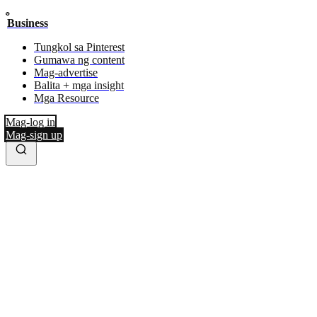
Business
Tungkol sa Pinterest
Gumawa ng content
Mag-advertise
Balita + mga insight
Mga Resource
Mag-log in
Mag-sign up