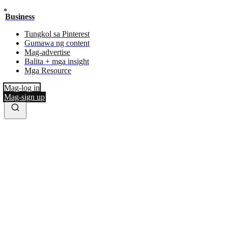
Business
Tungkol sa Pinterest
Gumawa ng content
Mag-advertise
Balita + mga insight
Mga Resource
Mag-log in
Mag-sign up