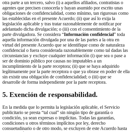
otra parte a un tercero, salvo (i) a aquellos afiliados, contratistas o
agentes que precisen conocerla y hayan asumido por escrito unas
obligaciones de confidencialidad, como mínimo, tan rigurosas como
las establecidas en el presente Acuerdo; (ii) que así lo exija la
legislación aplicable y tras tratar razonablemente de notificar por
adelantado dicha divulgación; o (iii) con el consentimiento de la
parte divulgadora. Se considera “
Información confidencial
” toda
aquella información divulgada por una de las partes a la otra en
virtud del presente Acuerdo que se identifique como de naturaleza
confidencial o fuera considerada razonablemente como tal dadas las
circunstancias y excluye cualquier información (i) que sea o pase a
ser de dominio público por causas no imputables a un
incumplimiento de la parte receptora; (ii) que se haya adquirido
legítimamente por la parte receptora o que ya obrase en poder de ella
sin existir una obligación de confidencialidad; o (iii) que se
desarrolle de forma independiente por la parte receptora.
5. Exención de responsabilidad.
En la medida que lo permita la legislación aplicable, el Servicio
publicitario se presta “tal cual” sin ningún tipo de garantía o
condición, ya sean expresas o implícitas. Todas las garantías,
condiciones u otros términos implícitos por ley, derecho
consuetudinario o de otro modo, se excluyen de este Acuerdo hasta