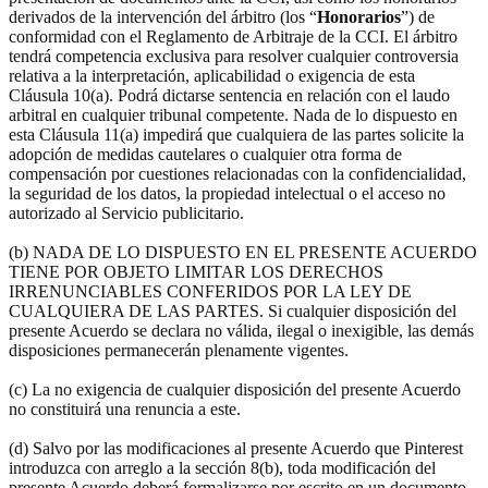
derivados de la intervención del árbitro (los “
Honorarios
”) de
conformidad con el Reglamento de Arbitraje de la CCI. El árbitro
tendrá competencia exclusiva para resolver cualquier controversia
relativa a la interpretación, aplicabilidad o exigencia de esta
Cláusula 10(a). Podrá dictarse sentencia en relación con el laudo
arbitral en cualquier tribunal competente. Nada de lo dispuesto en
esta Cláusula 11(a) impedirá que cualquiera de las partes solicite la
adopción de medidas cautelares o cualquier otra forma de
compensación por cuestiones relacionadas con la confidencialidad,
la seguridad de los datos, la propiedad intelectual o el acceso no
autorizado al Servicio publicitario.
(b) NADA DE LO DISPUESTO EN EL PRESENTE ACUERDO
TIENE POR OBJETO LIMITAR LOS DERECHOS
IRRENUNCIABLES CONFERIDOS POR LA LEY DE
CUALQUIERA DE LAS PARTES. Si cualquier disposición del
presente Acuerdo se declara no válida, ilegal o inexigible, las demás
disposiciones permanecerán plenamente vigentes.
(c) La no exigencia de cualquier disposición del presente Acuerdo
no constituirá una renuncia a este.
(d) Salvo por las modificaciones al presente Acuerdo que Pinterest
introduzca con arreglo a la sección 8(b), toda modificación del
presente Acuerdo deberá formalizarse por escrito en un documento