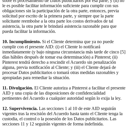
sobre el procesamiento de Datos publicitarios por esa parte; y (ii) no
le es posible facilitar información suficiente para cumplir con sus
obligaciones sin la participación de la otra parte, entonces, previa
solicitud por escrito de la primera parte, y siempre que la parte
solicitante reembolse a la otra parte los costos derivados de tal
asistencia, la otra parte le brindará asistencia razonable para que
pueda facilitar la información.
10. Incumplimiento.
Si el Cliente determina que ya no puede
cumplir con el presente AID: (i) el Cliente lo notificará
inmediatamente (y bajo ninguna circunstancia más tarde de cinco [5]
días hábiles después de tomar esa determinación) a Pinterest; (ii)
Pinterest tendrá derecho a rescindir el Acuerdo sin penalización
alguna, previa notificación al Cliente; y (iii) el Cliente dejará de
procesar Datos publicitarios o tomará otras medidas razonables y
apropiadas para remediar la situación.
11. Divulgación.
El Cliente autoriza a Pinterest a facilitar el presente
AID y una copia de las disposiciones de confidencialidad
pertinentes del Acuerdo a cualquier autoridad según lo exija la ley.
12. Supervivencia.
Las secciones 1 al 10 de este AID seguirán
vigentes tras la rescisión del Acuerdo hasta tanto el Cliente tenga la
custodia, el control o la posesión de los Datos publicitarios. Las
secciones 11 y 12 seguirán vigentes de forma indefinida.