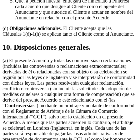
Que, a petición nuestra, entregará de inmediato a Pinterest
cada acuerdo que designe al Cliente como el agente del
Anunciante y que autorice al Cliente a actuar en nombre del
Anunciante en relación con el presente Acuerdo.
(d)
Obligaciones adicionales
. El Cliente acepta que las
Cláusulas 1(d)-1(h) se aplican tanto al Cliente como al Anunciante.
10. Disposiciones generales.
(a) El presente Acuerdo y todas las controversias o reclamaciones
(incluidas las controversias o reclamaciones extracontractuales)
derivadas de él o relacionadas con su objeto o su celebración se
regirán por las leyes de Inglaterra y se interpretarán de conformidad
con dichas leyes. Las partes resolverán cualquier reclamación,
conflicto o controversia (sin incluir las solicitudes de adopción de
medidas cautelares o cualquier otra forma de compensación) que se
derive del presente Acuerdo o esté relacionado con él (las
“
Controversias
”) mediante un arbitraje vinculante de conformidad
con el Reglamento de Arbitraje de la Cámara de Comercio
Internacional (“
CCI
”), salvo por lo establecido en el presente
Acuerdo. A menos que las partes acuerden lo contrario, el arbitraje
se celebrará en Londres (Inglaterra), en inglés. Cada una de las
partes será responsable de pagar las tasas administrativas y de
presentación de documentos ante la CCI, así como los honorarios