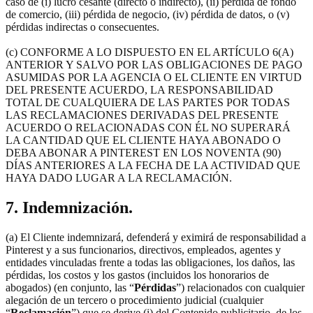
caso de (i) lucro cesante (directo o indirecto), (ii) pérdida de fondo
de comercio, (iii) pérdida de negocio, (iv) pérdida de datos, o (v)
pérdidas indirectas o consecuentes.
(c) CONFORME A LO DISPUESTO EN EL ARTÍCULO 6(A)
ANTERIOR Y SALVO POR LAS OBLIGACIONES DE PAGO
ASUMIDAS POR LA AGENCIA O EL CLIENTE EN VIRTUD
DEL PRESENTE ACUERDO, LA RESPONSABILIDAD
TOTAL DE CUALQUIERA DE LAS PARTES POR TODAS
LAS RECLAMACIONES DERIVADAS DEL PRESENTE
ACUERDO O RELACIONADAS CON ÉL NO SUPERARÁ
LA CANTIDAD QUE EL CLIENTE HAYA ABONADO O
DEBA ABONAR A PINTEREST EN LOS NOVENTA (90)
DÍAS ANTERIORES A LA FECHA DE LA ACTIVIDAD QUE
HAYA DADO LUGAR A LA RECLAMACIÓN.
7. Indemnización.
(a) El Cliente indemnizará, defenderá y eximirá de responsabilidad a
Pinterest y a sus funcionarios, directivos, empleados, agentes y
entidades vinculadas frente a todas las obligaciones, los daños, las
pérdidas, los costos y los gastos (incluidos los honorarios de
abogados) (en conjunto, las “
Pérdidas
”) relacionados con cualquier
alegación de un tercero o procedimiento judicial (cualquier
“
Reclamación
”) que se derive (i) del Contenido publicitario, de los