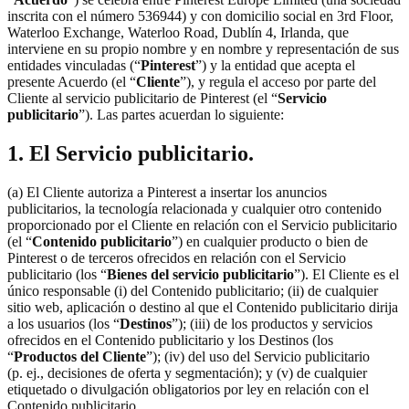
inscrita con el número 536944) y con domicilio social en 3rd Floor,
Waterloo Exchange, Waterloo Road, Dublín 4, Irlanda, que
interviene en su propio nombre y en nombre y representación de sus
entidades vinculadas (“
Pinterest
”) y la entidad que acepta el
presente Acuerdo (el “
Cliente
”), y regula el acceso por parte del
Cliente al servicio publicitario de Pinterest (el “
Servicio
publicitario
”). Las partes acuerdan lo siguiente:
1. El Servicio publicitario.
(a) El Cliente autoriza a Pinterest a insertar los anuncios
publicitarios, la tecnología relacionada y cualquier otro contenido
proporcionado por el Cliente en relación con el Servicio publicitario
(el “
Contenido publicitario
”) en cualquier producto o bien de
Pinterest o de terceros ofrecidos en relación con el Servicio
publicitario (los “
Bienes del servicio publicitario
”). El Cliente es el
único responsable (i) del Contenido publicitario; (ii) de cualquier
sitio web, aplicación o destino al que el Contenido publicitario dirija
a los usuarios (los “
Destinos
”); (iii) de los productos y servicios
ofrecidos en el Contenido publicitario y los Destinos (los
“
Productos del Cliente
”); (iv) del uso del Servicio publicitario
(p. ej., decisiones de oferta y segmentación); y (v) de cualquier
etiquetado o divulgación obligatorios por ley en relación con el
Contenido publicitario.