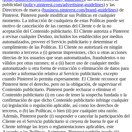
publicidad (
policy.pinterest.com/advertising-guidelines
) y las
Directrices de marca (
business.pinterest.com/brand-guidelines
) de
Pinterest. Pinterest puede modificar sus Políticas en cualquier
momento. La infracción de cualquiera de estas Políticas puede ser
motivo de cancelación de las cuentas del Cliente o de la no
aceptación del Contenido publicitario. El Cliente autoriza a Pinterest
a revisar cualquier Destino, incluidos los establecidos por medios
automatizados, proveer el Servicio publicitario y determinar el
cumplimiento de las Políticas. El Cliente no autorizará en ningún
momento a terceros a (i) generar impresiones, clics u otras acciones
directas de los usuarios que sean automatizados, fraudulentos o no
válidos por otras razones; ni a (ii) hacer uso de cualquier medio
automatizado u otra forma de extracción o eliminación de datos para
acceder a información relativa al Servicio publicitario, excepto
cuando Pinterest lo permita expresamente. El Cliente reconoce que
Pinterest tiene el derecho, pero no la obligación, de supervisar el
Contenido publicitario. Pinterest puede rechazar o eliminar el
Contenido publicitario (i) en caso de tener la sospecha fundada o la
confirmación de que dicho Contenido publicitario infringe cualquier
(a) legislación o regulación aplicable, así como los derechos de
terceros, o (b) las Políticas; o bien (ii) por cualquier otra razón.
Además, Pinterest puede (i) suspender o cancelar la participación del
Cliente en el Servicio publicitario si creyera de buena fe que el
Cliente infringe las leyes o reglamentaciones aplicables, este
Acuerdo o las Políticas. Asimismo, Pinterest también puede (ii)