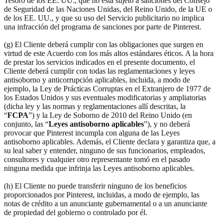
Tesoro de los EE. UU., que no está sujeto a sanciones del Consejo
de Seguridad de las Naciones Unidas, del Reino Unido, de la UE o
de los EE. UU., y que su uso del Servicio publicitario no implica
una infracción del programa de sanciones por parte de Pinterest.
(g) El Cliente deberá cumplir con las obligaciones que surgen en
virtud de este Acuerdo con los más altos estándares éticos. A la hora
de prestar los servicios indicados en el presente documento, el
Cliente deberá cumplir con todas las reglamentaciones y leyes
antisoborno y anticorrupción aplicables, incluida, a modo de
ejemplo, la Ley de Prácticas Corruptas en el Extranjero de 1977 de
los Estados Unidos y sus eventuales modificatorias y ampliatorias
(dicha ley y las normas y reglamentaciones allí descritas, la
“
FCPA
”) y la Ley de Soborno de 2010 del Reino Unido (en
conjunto, las “
Leyes antisoborno aplicables
”), y no deberá
provocar que Pinterest incumpla con alguna de las Leyes
antisoborno aplicables. Además, el Cliente declara y garantiza que, a
su leal saber y entender, ninguno de sus funcionarios, empleados,
consultores y cualquier otro representante tomó en el pasado
ninguna medida que infrinja las Leyes antisoborno aplicables.
(h) El Cliente no puede transferir ninguno de los beneficios
proporcionados por Pinterest, incluidas, a modo de ejemplo, las
notas de crédito a un anunciante gubernamental o a un anunciante
de propiedad del gobierno o controlado por él.