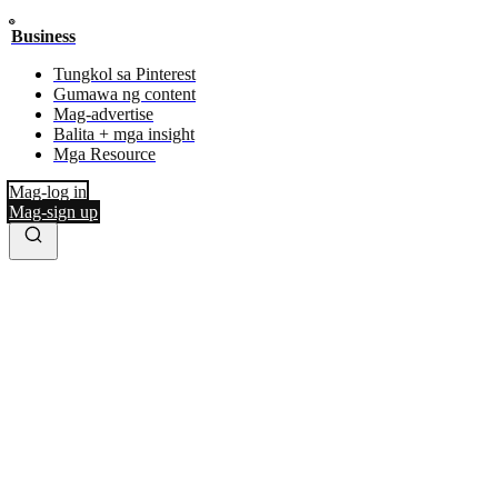
Business
Tungkol sa Pinterest
Gumawa ng content
Mag-advertise
Balita + mga insight
Mga Resource
Mag-log in
Mag-sign up